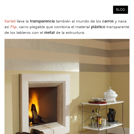
BLOG
Kartell
lleva la
transparencia
también al mundo de los
carros
y nace
así
Flip
, carro plegable que combina el material
plástico
transparente
de los tableros con el
metal
de la estructura.