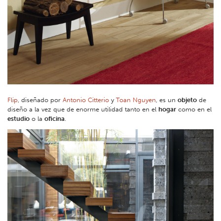
Flip
, diseñado por
Antonio Citterio
y
Toan Nguyen
, es un
objeto
de
diseño a la vez que de enorme utilidad tanto en el
hogar
como en el
estudio
o la
oficina
.