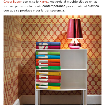
Ghost Buster
con el sello
Kartell
, recuerda al
mueble
clásico en las
formas, pero es totalmente
contemporáneo
por el material
plástico
con que se produce y por la
transparencia
.