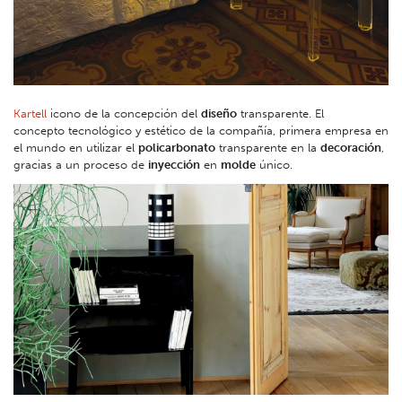
Kartell
icono de la concepción del
diseño
transparente. El
concepto tecnológico y estético de la compañía, primera empresa en
el mundo en utilizar el
policarbonato
transparente en la
decoración
,
gracias a un proceso de
inyección
en
molde
único.