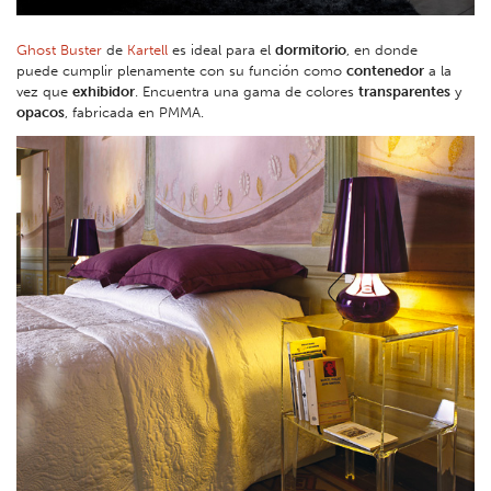
Ghost Buster
de
Kartell
es ideal para el
dormitorio
, en donde
puede cumplir plenamente con su función como
contenedor
a la
vez que
exhibidor
. Encuentra una gama de colores
transparentes
y
opacos
, fabricada en PMMA.