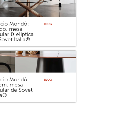
icio Mondó:
BLOG
ido, mesa
ular & elíptica
Sovet Italia®
icio Mondó:
BLOG
em, mesa
cular de Sovet
ia®