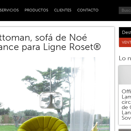
SERVICIOS
PRODUCTOS
CLIENTES
CONTACTO
Des
ttoman, sofá de Noé
VENT
ance para Ligne Roset®
Lo 
Off
Lam
circ
de 
Lan
Sov