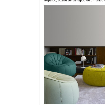
respaldo
, puede ser de
tejido
de un único c