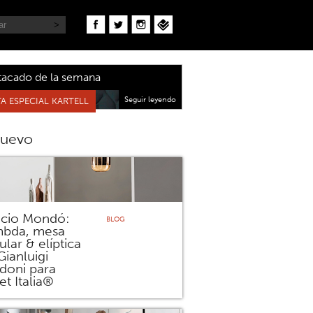
tacado de la semana
Seguir leyendo
A ESPECIAL KARTELL
nuevo
icio Mondó:
BLOG
bda, mesa
ular & elíptica
Gianluigi
doni para
et Italia®