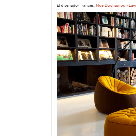
El diseñador francés,
Noé Duchaufour-Law