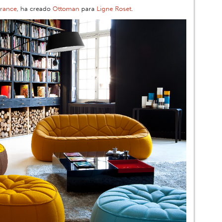
rance
, ha creado
Ottoman
para
Ligne Roset
.