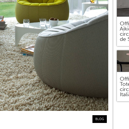
Off
Aik
circ
de 
Off
Tot
cir
Ital
BLOG