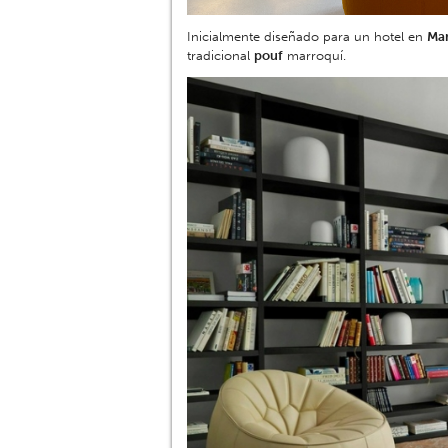
Inicialmente diseñado para un hotel en
Ma
tradicional
pouf
marroquí.