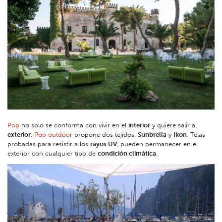
Pop
no solo se conforma con vivir en el
interior
y quiere salir al
exterior
.
Pop outdoor
propone dos tejidos,
Sunbrella
y
Ikon
. Telas
probadas para resistir a los
rayos UV
, pueden permanecer en el
exterior con cualquier tipo de
condición climática
.