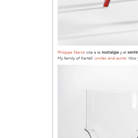
Philippe Starck
cita a la
nostalgia
y el
senti
My family of Kartell
‘uncles and aunts’
(tíos y