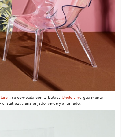
Starck
, se completa con la butaca
Uncle Jim
, igualmente
 cristal, azul, anaranjado, verde y ahumado.