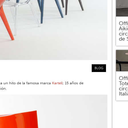
Off
Aik
circ
de 
BLOG
Off
Tot
a un hito de la famosa marca
Kartell
; 15 años de
cir
ión.
Ital