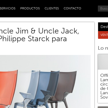
SERVICIOS
PRODUCTOS
CLIENTES
CONTACTO
Des
ncle Jim & Uncle Jack,
VENT
Philippe Starck para
Lo 
Off
Lam
circ
de 
Lan
Sov