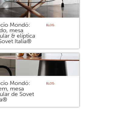
icio Mondó:
BLOG
ido, mesa
ular & elíptica
Sovet Italia®
icio Mondó:
BLOG
em, mesa
cular de Sovet
ia®