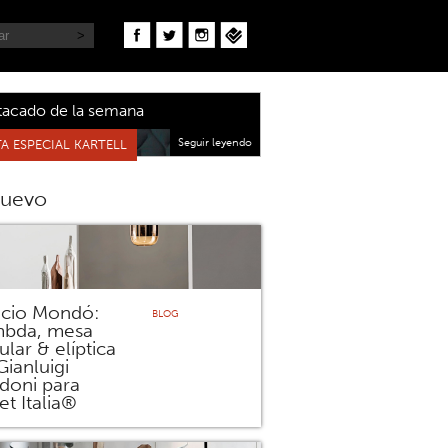
tacado de la semana
Seguir leyendo
A ESPECIAL KARTELL
nuevo
icio Mondó:
BLOG
bda, mesa
ular & elíptica
Gianluigi
doni para
et Italia®