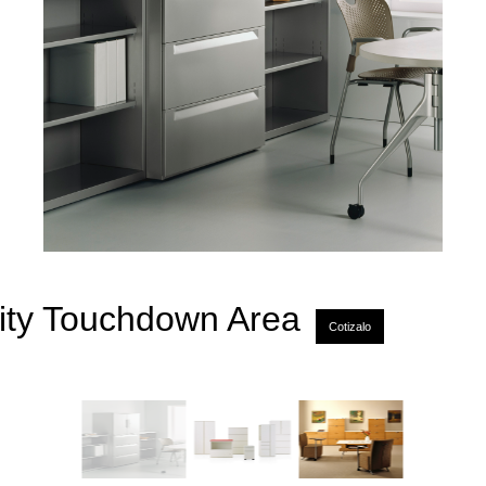
ty Touchdown Area
Cotizalo