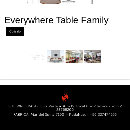
Everywhere Table Family
Cotizalo
SHOWROOM: Av. Luis Pasteur # 5719 Local 8 – Vitacura - +56 2
28765200
FABRICA: Mar del Sur # 7190 – Pudahuel - +56 227474535