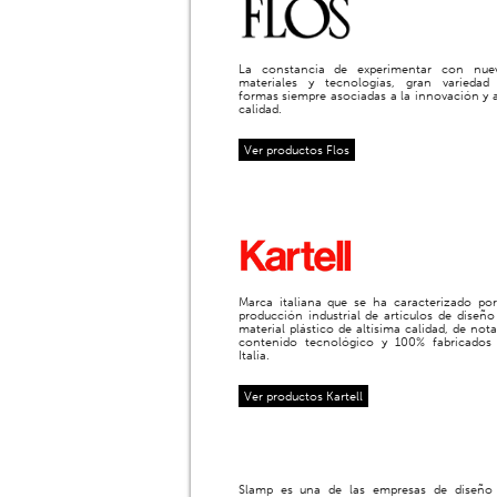
La constancia de experimentar con nue
materiales y tecnologías, gran variedad
formas siempre asociadas a la innovación y a
calidad.
Ver productos Flos
Marca italiana que se ha caracterizado por
producción industrial de artículos de diseño
material plástico de altísima calidad, de nota
contenido tecnológico y 100% fabricados
Italia.
Ver productos Kartell
Slamp es una de las empresas de diseño