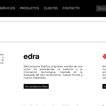
SERVICIOS
PRODUCTOS
CLIENTES
CONTACTO
sus
s y
 la
ano
Edra propone diseños originales nacidos de una
Em
unión sin precedentes, la tradición y la
mu
innovación tecnológica, inspirada en la
pr
búsqueda del alto rendimiento, nuevas formas y
ac
nuevos materiales.
va
Ver productos Edra
V