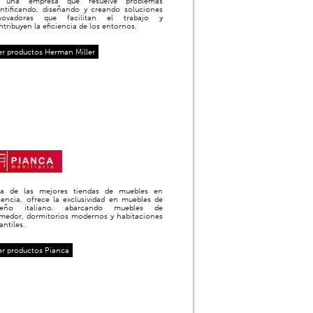
 una empresa que resuelve problemas
entificando, diseñando y creando soluciones
novadoras que facilitan el trabajo y
ntribuyen la eficiencia de los entornos.
er productos Herman Miller
a de las mejores tiendas de muebles en
lencia, ofrece la exclusividad en muebles de
seño italiano. abarcando muebles de
medor, dormitorios modernos y habitaciones
antiles.
er productos Pianca