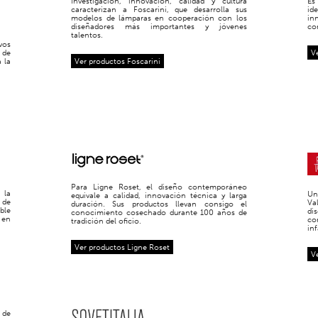
Investigación, innovación, calidad y cultura
Es
caracterizan a Foscarini, que desarrolla sus
id
modelos de lámparas en cooperación con los
in
diseñadores más importantes y jóvenes
co
talentos.
vos
 de
V
 la
Ver productos Foscarini
Para Ligne Roset, el diseño contemporáneo
 la
Un
equivale a calidad, innovación técnica y larga
 de
Va
duración. Sus productos llevan consigo el
ble
di
conocimiento cosechado durante 100 años de
 en
co
tradición del oficio.
inf
Ver productos Ligne Roset
V
 de