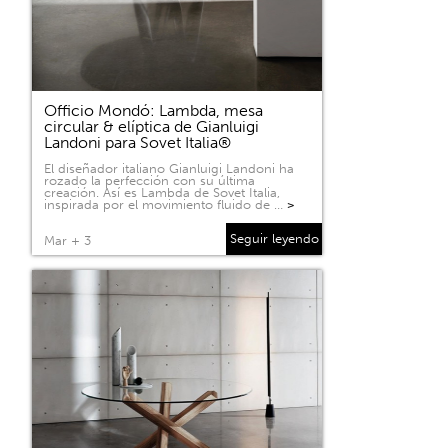
Officio Mondó: Lambda, mesa
circular & elíptica de Gianluigi
Landoni para Sovet Italia®
El diseñador italiano Gianluigi Landoni ha
rozado la perfección con su última
creación. Así es Lambda de Sovet Italia,
inspirada por el movimiento fluido de …
>
Seguir leyendo
Mar + 3