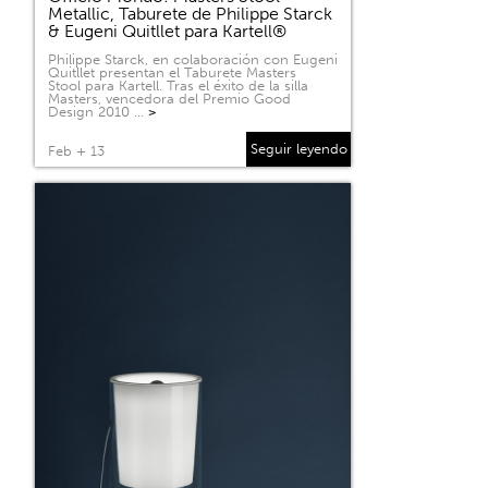
Metallic, Taburete de Philippe Starck
& Eugeni Quitllet para Kartell®
Philippe Starck, en colaboración con Eugeni
Quitllet presentan el Taburete Masters
Stool para Kartell. Tras el éxito de la silla
Masters, vencedora del Premio Good
Design 2010 …
>
Seguir leyendo
Feb + 13