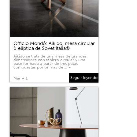
Officio Mondó: Aikido, mesa circular
& elíptica de Sovet Italia®
Aikido se trata de una mesa de grandes
dimensiones con tablero circular y una
base formada a partir de tres patas
compuestas por primas de …
>
Seguir leyendo
Mar + 1