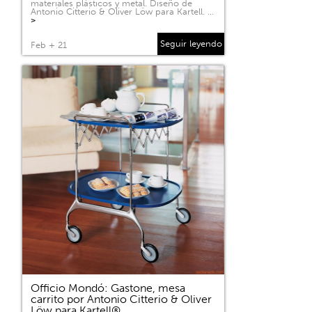
materiales plásticos y metal. Diseño de
Antonio Citterio & Oliver Löw para Kartell. …
>
Seguir leyendo
Feb + 21
Officio Mondó: Gastone, mesa
carrito por Antonio Citterio & Oliver
Löw para Kartell®