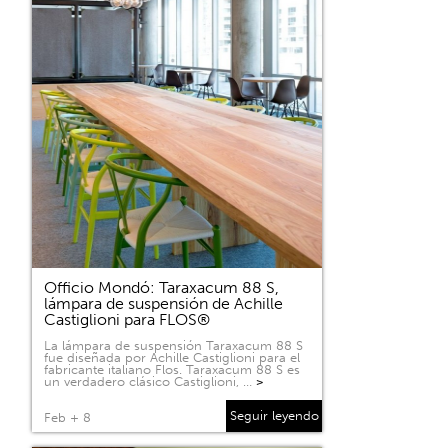
Officio Mondó: Taraxacum 88 S,
lámpara de suspensión de Achille
Castiglioni para FLOS®
La lámpara de suspensión Taraxacum 88 S
fue diseñada por Achille Castiglioni para el
fabricante italiano Flos. Taraxacum 88 S es
un verdadero clásico Castiglioni, …
>
Seguir leyendo
Feb + 8