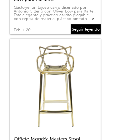
Gastone, un lujoso carro diseñado por
Antonio Citterio con Oliver Low para Kartell.
Este elegante y práctico carrito plegable,
con repisa de material plástico pintado …
>
Seguir leyendo
Feb + 20
Officio Mondó: Masters Stool