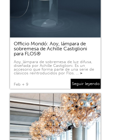
Officio Mondó: Aoy, lámpara de
sobremesa de Achille Castiglioni
para FLOS®
Aoy, lámpara de sobremesa de luz difusa,
diseñada por Achille Castiglioni. Es un
accesorio que forma parte de una serie de
clásicos reintroducidos por Flos. …
>
Seguir leyendo
Feb + 9