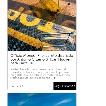
Officio Mondó: Flip, carrito diseñado
por Antonio Citterio & Toan Nguyen
para Kartell®
Kartell lleva la transparencia también al
mundo de los carros y nace así Flip, carro
plegable que combina el material plástico
transparente de los tableros …
>
Seguir leyendo
Feb + 23