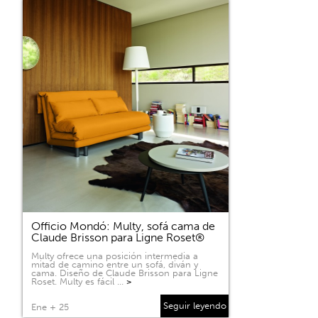
Officio Mondó: Multy, sofá cama de
Claude Brisson para Ligne Roset®
Multy ofrece una posición intermedia a
mitad de camino entre un sofá, diván y
cama. Diseño de Claude Brisson para Ligne
Roset. Multy es fácil …
>
Seguir leyendo
Ene + 25