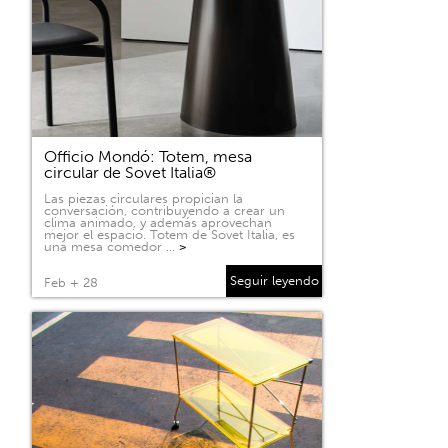
Officio Mondó: Totem, mesa
circular de Sovet Italia®
Las piezas circulares propician la
conversación, contribuyendo a crear un
clima animado, y además aprovechan
mejor el espacio. Totem de Sovet Italia, es
una mesa comedor …
>
Seguir leyendo
Feb + 28