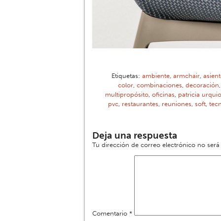
Etiquetas:
ambiente
,
armchair
,
asien
color
,
combinaciones
,
decoración
multipropósito
,
oficinas
,
patricia urquio
pvc
,
restaurantes
,
reuniones
,
soft
,
tec
Deja una respuesta
Tu dirección de correo electrónico no será
Comentario
*