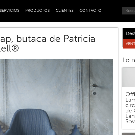
SERVICIOS
PRODUCTOS
CLIENTES
CONTACTO
Des
ap, butaca de Patricia
VENT
tell®
Lo 
Off
Lam
circ
de 
Lan
Sov