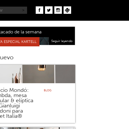
tacado de la semana
Seguir leyendo
A ESPECIAL KARTELL
nuevo
icio Mondó:
BLOG
bda, mesa
ular & elíptica
Gianluigi
doni para
et Italia®