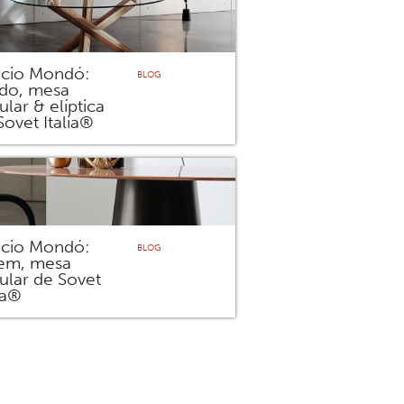
icio Mondó:
BLOG
ido, mesa
ular & elíptica
Sovet Italia®
icio Mondó:
BLOG
em, mesa
cular de Sovet
ia®