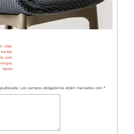
to
,
clap
,
,
kartell
,
la
,
piel
,
nología
,
tejido
 publicada.
Los campos obligatorios están marcados con
*