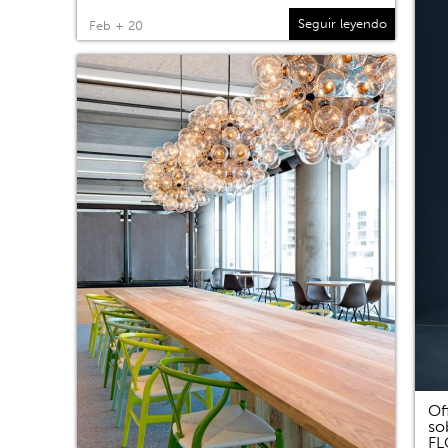
Seguir leyendo
Feb + 20
Of
so
F