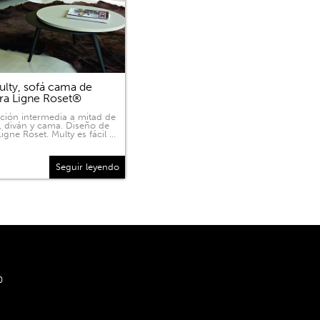
lty, sofá cama de
ra Ligne Roset®
ición intermedia a mitad de
, diván y cama. Diseño de
igne Roset. Multy es fácil …
Seguir leyendo
0