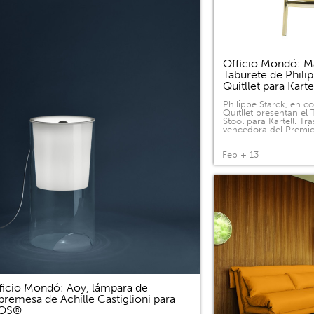
Officio Mondó: Ma
Taburete de Phili
Quitllet para Kart
Philippe Starck, en c
Quitllet presentan el
Stool para Kartell. Tras
vencedora del Premi
Feb + 13
ficio Mondó: Aoy, lámpara de
bremesa de Achille Castiglioni para
LOS®