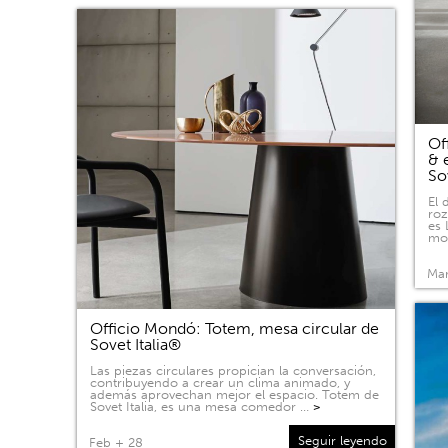
Of
& 
So
El 
roz
es 
mov
Mar
Officio Mondó: Totem, mesa circular de
Sovet Italia®
Las piezas circulares propician la conversación,
contribuyendo a crear un clima animado, y
además aprovechan mejor el espacio. Totem de
Sovet Italia, es una mesa comedor …
>
Seguir leyendo
Feb + 28