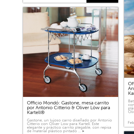
Of
An
Ka
Bat
Officio Mondó: Gastone, mesa carrito
com
por Antonio Citterio & Oliver Löw para
plá
Kartell®
Oli
Gastone, un lujoso carro diseñado por Antonio
Feb
Citterio con Oliver Low para Kartell. Este
elegante y práctico carrito plegable, con repisa
de material plástico pintado …
>