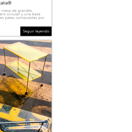
talia®
na mesa de grandes
ero circular y una base
tres patas compuestas por
Seguir leyendo