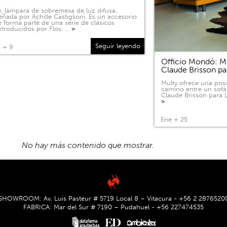
, lámpara de sobremesa de luz difusa,
eñada por Achille Castiglioni. Es un accesorio
 forma parte de una serie de clásicos
ntroducidos por Flos. …
>
Seguir leyendo
 + 9
Officio Mondó: Mu
Claude Brisson pa
Multy ofrece una pos
camino entre un sofá
Claude Brisson para L
>
Ene + 25
SHOWROOM: Av. Luis Pasteur # 5719 Local 8 – Vitacura - +56 2 2876520
FABRICA: Mar del Sur # 7190 – Pudahuel - +56 227474535