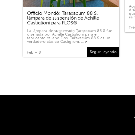
Aoy
dis
Officio Mondó: Taraxacum 88 S,
que
rei
lámpara de suspensión de Achille
Castiglioni para FLOS®
Feb
La lámpara de suspensión Taraxacum 88 S fue
diseñada por Achille Castiglioni para el
fabricante italiano Flos. Taraxacum 88 S es un
verdadero clásico Castiglioni, …
>
Seguir leyendo
Feb + 8