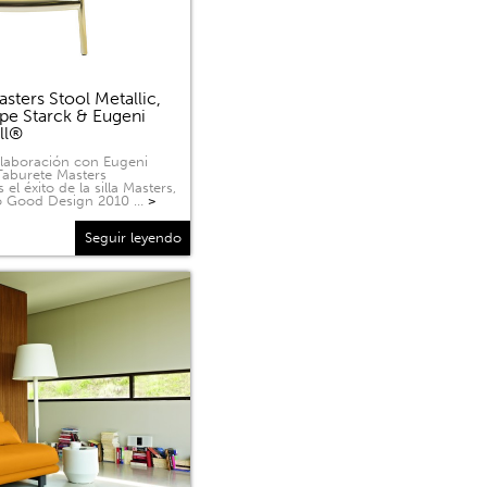
sters Stool Metallic,
ppe Starck & Eugeni
ell®
olaboración con Eugeni
 Taburete Masters
 el éxito de la silla Masters,
o Good Design 2010 …
>
Seguir leyendo