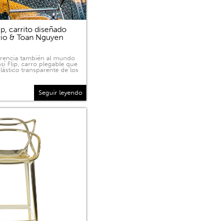
p, carrito diseñado
rio & Toan Nguyen
sparencia también al mundo
sí Flip, carro plegable que
lástico transparente de los
Seguir leyendo