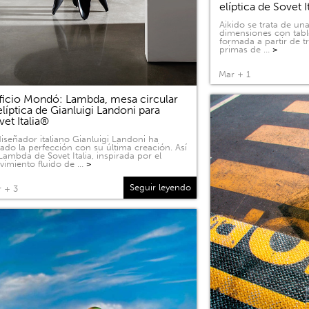
elíptica de Sovet I
Aikido se trata de u
dimensiones con tabl
formada a partir de 
primas de …
>
Mar + 1
ficio Mondó: Lambda, mesa circular
elíptica de Gianluigi Landoni para
vet Italia®
diseñador italiano Gianluigi Landoni ha
ado la perfección con su última creación. Así
Lambda de Sovet Italia, inspirada por el
imiento fluido de …
>
Seguir leyendo
 + 3