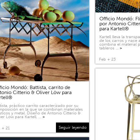
Officio Mondó: Fli
por Antonio Citte
para Kartell®
Kartell lleva la tran
de los carros y nace a
combina el material p
tableros …
>
Feb + 23
ficio Mondó: Battista, carrito de
tonio Citterio & Oliver Löw para
rtell®
tista, práctico carrito caracterizado por su
posición en la que se combinan materiales
sticos y metal. Diseño de Antonio Citterio &
ver Löw para Kartell. …
>
Seguir leyendo
 + 21