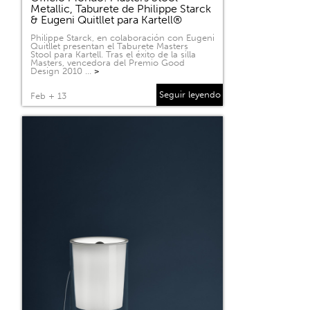
Metallic, Taburete de Philippe Starck
& Eugeni Quitllet para Kartell®
Philippe Starck, en colaboración con Eugeni
Quitllet presentan el Taburete Masters
Stool para Kartell. Tras el éxito de la silla
Masters, vencedora del Premio Good
Design 2010 …
>
Seguir leyendo
Feb + 13