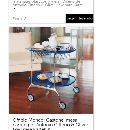
materiales plásticos y metal. Diseño de
Antonio Citterio & Oliver Löw para Kartell. …
>
Seguir leyendo
Feb + 21
Officio Mondó: Gastone, mesa
carrito por Antonio Citterio & Oliver
Löw para Kartell®