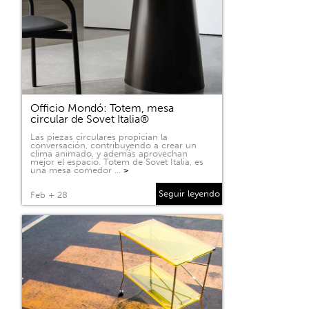
Officio Mondó: Totem, mesa
circular de Sovet Italia®
Las piezas circulares propician la
conversación, contribuyendo a crear un
clima animado, y además aprovechan
mejor el espacio. Totem de Sovet Italia, es
una mesa comedor …
>
Seguir leyendo
Feb + 28