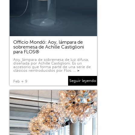
Officio Mondó: Aoy, lámpara de
sobremesa de Achille Castiglioni
para FLOS®
Aoy, lámpara de sobremesa de luz difusa,
diseñada por Achille Castiglioni. Es un
accesorio que forma parte de una serie de
clásicos reintroducidos por Flos. …
>
Seguir leyendo
Feb + 9