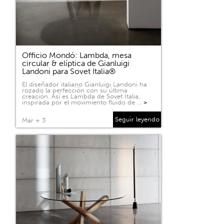
Officio Mondó: Lambda, mesa
circular & elíptica de Gianluigi
Landoni para Sovet Italia®
El diseñador italiano Gianluigi Landoni ha
rozado la perfección con su última
creación. Así es Lambda de Sovet Italia,
inspirada por el movimiento fluido de …
>
Seguir leyendo
Mar + 3