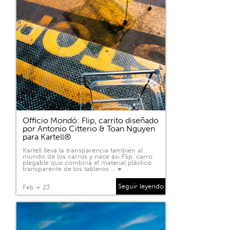
Officio Mondó: Flip, carrito diseñado
por Antonio Citterio & Toan Nguyen
para Kartell®
Kartell lleva la transparencia también al
mundo de los carros y nace así Flip, carro
plegable que combina el material plástico
transparente de los tableros …
>
Seguir leyendo
Feb + 23