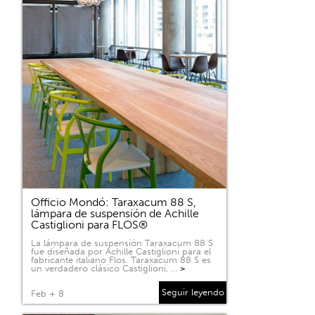
Officio Mondó: Taraxacum 88 S,
lámpara de suspensión de Achille
Castiglioni para FLOS®
La lámpara de suspensión Taraxacum 88 S
fue diseñada por Achille Castiglioni para el
fabricante italiano Flos. Taraxacum 88 S es
un verdadero clásico Castiglioni, …
>
Seguir leyendo
Feb + 8