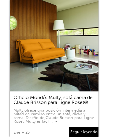
Officio Mondó: Multy, sofá cama de
Claude Brisson para Ligne Roset®
Multy ofrece una posición intermedia a
mitad de camino entre un sofá, diván y
cama. Diseño de Claude Brisson para Ligne
Roset. Multy es fácil …
>
Seguir leyendo
Ene + 25