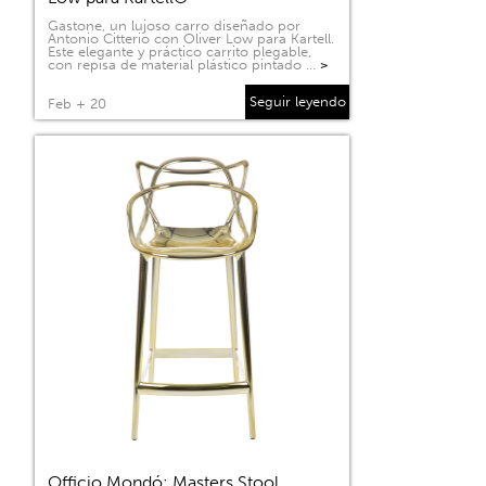
Gastone, un lujoso carro diseñado por
Antonio Citterio con Oliver Low para Kartell.
Este elegante y práctico carrito plegable,
con repisa de material plástico pintado …
>
Seguir leyendo
Feb + 20
Officio Mondó: Masters Stool