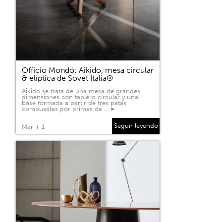
Officio Mondó: Aikido, mesa circular
& elíptica de Sovet Italia®
Aikido se trata de una mesa de grandes
dimensiones con tablero circular y una
base formada a partir de tres patas
compuestas por primas de …
>
Seguir leyendo
Mar + 1