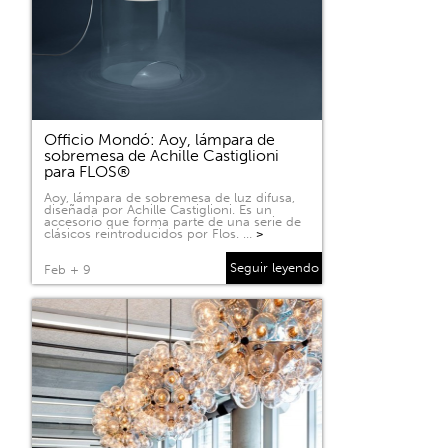
Officio Mondó: Aoy, lámpara de
sobremesa de Achille Castiglioni
para FLOS®
Aoy, lámpara de sobremesa de luz difusa,
diseñada por Achille Castiglioni. Es un
accesorio que forma parte de una serie de
clásicos reintroducidos por Flos. …
>
Seguir leyendo
Feb + 9