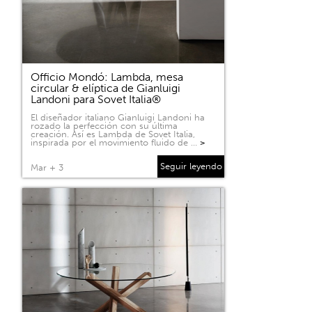
Officio Mondó: Lambda, mesa
circular & elíptica de Gianluigi
Landoni para Sovet Italia®
El diseñador italiano Gianluigi Landoni ha
rozado la perfección con su última
creación. Así es Lambda de Sovet Italia,
inspirada por el movimiento fluido de …
>
Seguir leyendo
Mar + 3