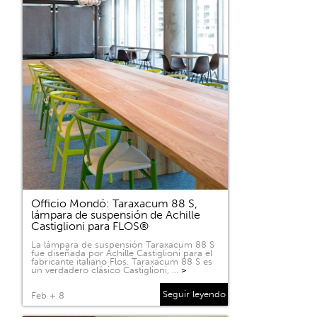
Officio Mondó: Taraxacum 88 S,
lámpara de suspensión de Achille
Castiglioni para FLOS®
La lámpara de suspensión Taraxacum 88 S
fue diseñada por Achille Castiglioni para el
fabricante italiano Flos. Taraxacum 88 S es
un verdadero clásico Castiglioni, …
>
Seguir leyendo
Feb + 8