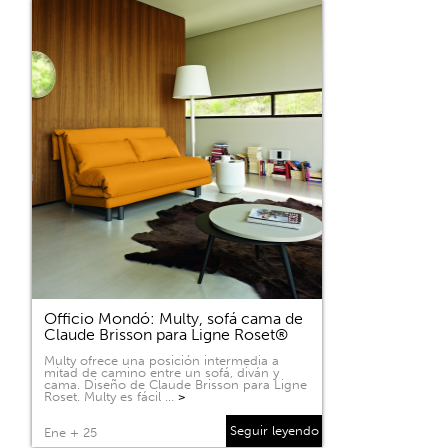
Officio Mondó: Multy, sofá cama de
Claude Brisson para Ligne Roset®
Multy ofrece una posición intermedia a
mitad de camino entre un sofá, diván y
cama. Diseño de Claude Brisson para Ligne
Roset. Multy es fácil …
>
Seguir leyendo
Ene + 25