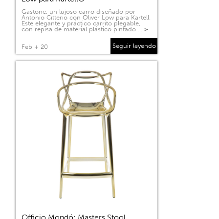
Gastone, un lujoso carro diseñado por
Antonio Citterio con Oliver Low para Kartell.
Este elegante y práctico carrito plegable,
con repisa de material plástico pintado …
>
Seguir leyendo
Feb + 20
Officio Mondó: Masters Stool