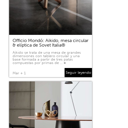
Officio Mondó: Aikido, mesa circular
& elíptica de Sovet Italia®
Aikido se trata de una mesa de grandes
dimensiones con tablero circular y una
base formada a partir de tres patas
compuestas por primas de …
>
Seguir leyendo
Mar + 1