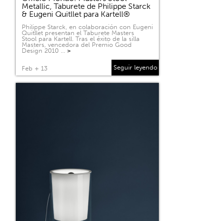
Metallic, Taburete de Philippe Starck
& Eugeni Quitllet para Kartell®
Philippe Starck, en colaboración con Eugeni
Quitllet presentan el Taburete Masters
Stool para Kartell. Tras el éxito de la silla
Masters, vencedora del Premio Good
Design 2010 …
>
Seguir leyendo
Feb + 13