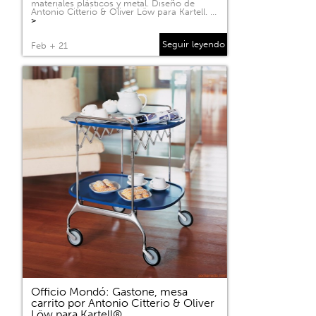
materiales plásticos y metal. Diseño de
Antonio Citterio & Oliver Löw para Kartell. …
>
Seguir leyendo
Feb + 21
Officio Mondó: Gastone, mesa
carrito por Antonio Citterio & Oliver
Löw para Kartell®