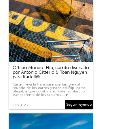
Officio Mondó: Flip, carrito diseñado
por Antonio Citterio & Toan Nguyen
para Kartell®
Kartell lleva la transparencia también al
mundo de los carros y nace así Flip, carro
plegable que combina el material plástico
transparente de los tableros …
>
Seguir leyendo
Feb + 23