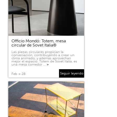
Officio Mondó: Totem, mesa
circular de Sovet Italia®
Las piezas circulares propician la
conversación, contribuyendo a crear un
clima animado, y además aprovechan
mejor el espacio. Totem de Sovet Italia, es
una mesa comedor …
>
Seguir leyendo
Feb + 28