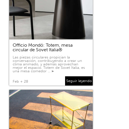
Officio Mondó: Totem, mesa
circular de Sovet Italia®
Las piezas circulares propician la
conversación, contribuyendo a crear un
clima animado, y además aprovechan
mejor el espacio. Totem de Sovet Italia, es
una mesa comedor …
>
Seguir leyendo
Feb + 28