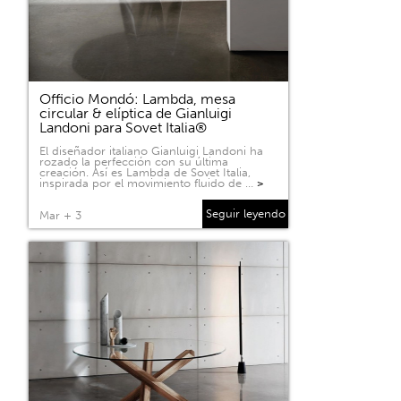
Officio Mondó: Lambda, mesa
circular & elíptica de Gianluigi
Landoni para Sovet Italia®
El diseñador italiano Gianluigi Landoni ha
rozado la perfección con su última
creación. Así es Lambda de Sovet Italia,
inspirada por el movimiento fluido de …
>
Seguir leyendo
Mar + 3