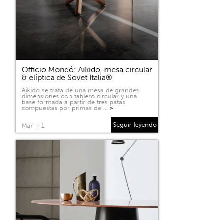
Officio Mondó: Aikido, mesa circular
& elíptica de Sovet Italia®
Aikido se trata de una mesa de grandes
dimensiones con tablero circular y una
base formada a partir de tres patas
compuestas por primas de …
>
Seguir leyendo
Mar + 1