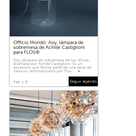
Officio Mondó: Aoy, lámpara de
sobremesa de Achille Castiglioni
para FLOS®
Aoy, lámpara de sobremesa de luz difusa,
diseñada por Achille Castiglioni. Es un
accesorio que forma parte de una serie de
clásicos reintroducidos por Flos. …
>
Seguir leyendo
Feb + 9