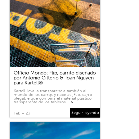
Officio Mondó: Flip, carrito diseñado
por Antonio Citterio & Toan Nguyen
para Kartell®
Kartell lleva la transparencia también al
mundo de los carros y nace así Flip, carro
plegable que combina el material plástico
transparente de los tableros …
>
Seguir leyendo
Feb + 23