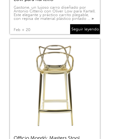
Gastone, un lujoso carro diseñado por
Antonio Citterio con Oliver Low para Kartell.
Este elegante y práctico carrito plegable,
con repisa de material plástico pintado …
>
Seguir leyendo
Feb + 20
Officio Mondó: Masters Stool