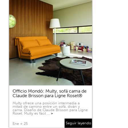
Officio Mondó: Multy, sofá cama de
Claude Brisson para Ligne Roset®
Multy ofrece una posición intermedia a
mitad de camino entre un sofá, diván y
cama. Diseño de Claude Brisson para Ligne
Roset. Multy es fácil …
>
Seguir leyendo
Ene + 25