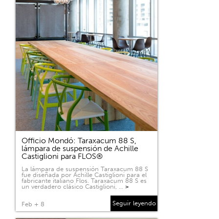
Officio Mondó: Taraxacum 88 S,
lámpara de suspensión de Achille
Castiglioni para FLOS®
La lámpara de suspensión Taraxacum 88 S
fue diseñada por Achille Castiglioni para el
fabricante italiano Flos. Taraxacum 88 S es
un verdadero clásico Castiglioni, …
>
Seguir leyendo
Feb + 8