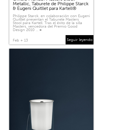
Metallic, Taburete de Philippe Starck
& Eugeni Quitllet para Kartell®
Philippe Starck, en colaboración con Eugeni
Quitllet presentan el Taburete Masters
Stool para Kartell. Tras el éxito de la silla
Masters, vencedora del Premio Good
Design 2010 …
>
Seguir leyendo
Feb + 13