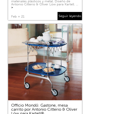
materiales plásticos y metal. Diseño de
Antonio Citterio & Oliver Löw para Kartell. …
>
Seguir leyendo
Feb + 21
Officio Mondó: Gastone, mesa
carrito por Antonio Citterio & Oliver
Löw para Kartell®