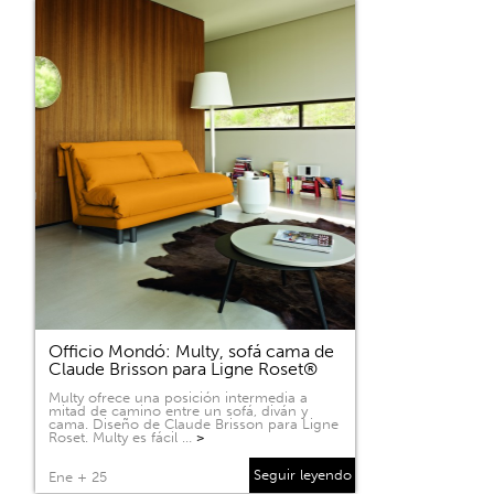
Officio Mondó: Multy, sofá cama de
Claude Brisson para Ligne Roset®
Multy ofrece una posición intermedia a
mitad de camino entre un sofá, diván y
cama. Diseño de Claude Brisson para Ligne
Roset. Multy es fácil …
>
Seguir leyendo
Ene + 25