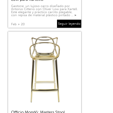
Gastone, un lujoso carro diseñado por
Antonio Citterio con Oliver Low para Kartell.
Este elegante y práctico carrito plegable,
con repisa de material plástico pintado …
>
Seguir leyendo
Feb + 20
Officio Mondó: Masters Stool