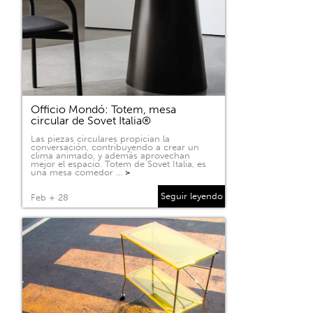
Officio Mondó: Totem, mesa
circular de Sovet Italia®
Las piezas circulares propician la
conversación, contribuyendo a crear un
clima animado, y además aprovechan
mejor el espacio. Totem de Sovet Italia, es
una mesa comedor …
>
Seguir leyendo
Feb + 28