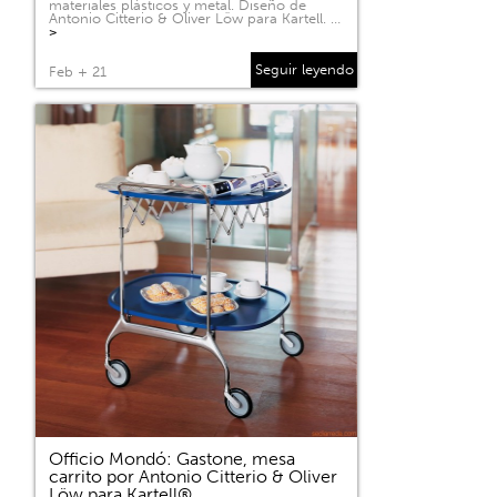
materiales plásticos y metal. Diseño de
Antonio Citterio & Oliver Löw para Kartell. …
>
Seguir leyendo
Feb + 21
Officio Mondó: Gastone, mesa
carrito por Antonio Citterio & Oliver
Löw para Kartell®