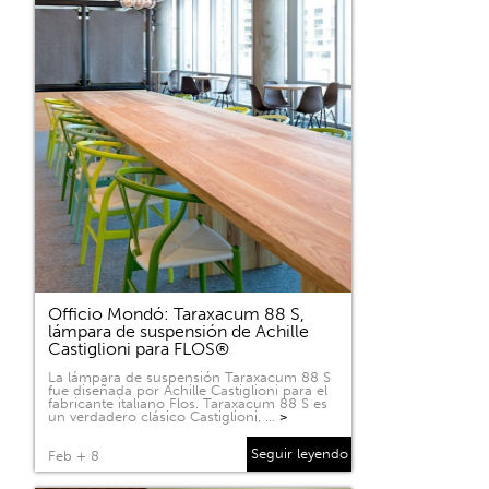
Officio Mondó: Taraxacum 88 S,
lámpara de suspensión de Achille
Castiglioni para FLOS®
La lámpara de suspensión Taraxacum 88 S
fue diseñada por Achille Castiglioni para el
fabricante italiano Flos. Taraxacum 88 S es
un verdadero clásico Castiglioni, …
>
Seguir leyendo
Feb + 8