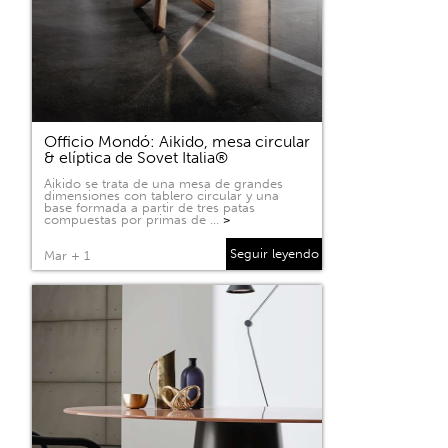
Officio Mondó: Aikido, mesa circular
& elíptica de Sovet Italia®
Aikido se trata de una mesa de grandes
dimensiones con tablero circular y una
base formada a partir de tres patas
compuestas por primas de …
>
Seguir leyendo
Mar + 1