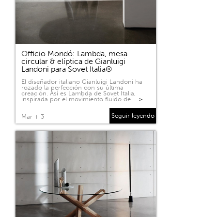
Officio Mondó: Lambda, mesa
circular & elíptica de Gianluigi
Landoni para Sovet Italia®
El diseñador italiano Gianluigi Landoni ha
rozado la perfección con su última
creación. Así es Lambda de Sovet Italia,
inspirada por el movimiento fluido de …
>
Seguir leyendo
Mar + 3