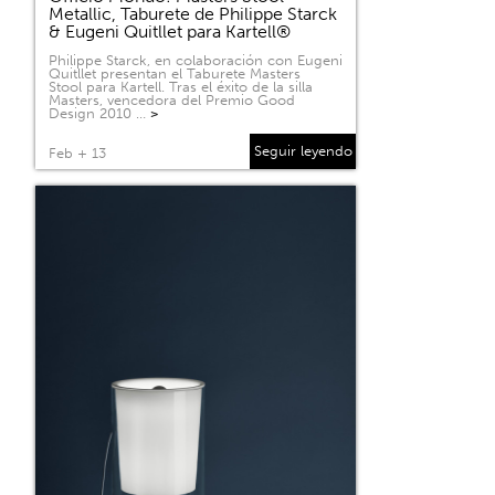
Metallic, Taburete de Philippe Starck
& Eugeni Quitllet para Kartell®
Philippe Starck, en colaboración con Eugeni
Quitllet presentan el Taburete Masters
Stool para Kartell. Tras el éxito de la silla
Masters, vencedora del Premio Good
Design 2010 …
>
Seguir leyendo
Feb + 13