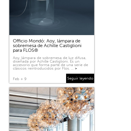
Officio Mondó: Aoy, lámpara de
sobremesa de Achille Castiglioni
para FLOS®
Aoy, lámpara de sobremesa de luz difusa,
diseñada por Achille Castiglioni. Es un
accesorio que forma parte de una serie de
clásicos reintroducidos por Flos. …
>
Seguir leyendo
Feb + 9