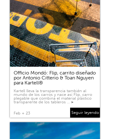
Officio Mondó: Flip, carrito diseñado
por Antonio Citterio & Toan Nguyen
para Kartell®
Kartell lleva la transparencia también al
mundo de los carros y nace así Flip, carro
plegable que combina el material plástico
transparente de los tableros …
>
Seguir leyendo
Feb + 23