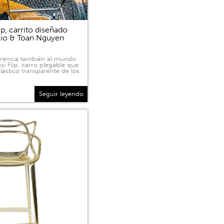
p, carrito diseñado
rio & Toan Nguyen
sparencia también al mundo
sí Flip, carro plegable que
lástico transparente de los
Seguir leyendo