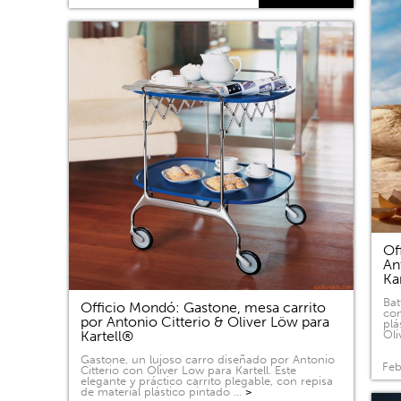
Of
An
Ka
Bat
Officio Mondó: Gastone, mesa carrito
com
por Antonio Citterio & Oliver Löw para
plá
Kartell®
Oli
Gastone, un lujoso carro diseñado por Antonio
Feb
Citterio con Oliver Low para Kartell. Este
elegante y práctico carrito plegable, con repisa
de material plástico pintado …
>