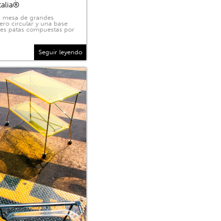
talia®
na mesa de grandes
ero circular y una base
tres patas compuestas por
Seguir leyendo