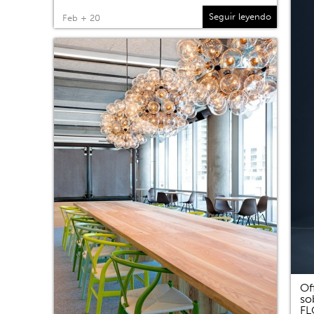
Seguir leyendo
Feb + 20
Of
so
F