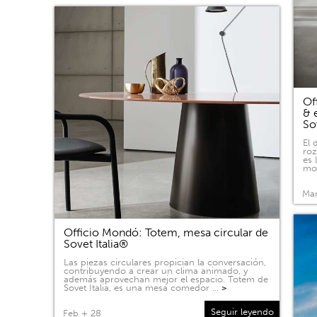
Of
& 
So
El 
roz
es 
mov
Mar
Officio Mondó: Totem, mesa circular de
Sovet Italia®
Las piezas circulares propician la conversación,
contribuyendo a crear un clima animado, y
además aprovechan mejor el espacio. Totem de
Sovet Italia, es una mesa comedor …
>
Seguir leyendo
Feb + 28