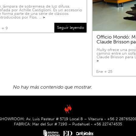
, lámpara de sobremesa de luz difusa,
eñada por Achille Castiglioni. Es un accesorio
 forma parte de una serie de clásicos
ntroducidos por Flos. …
>
Seguir leyendo
 + 9
Officio Mondó: Mu
Claude Brisson pa
Multy ofrece una pos
camino entre un sofá
Claude Brisson para L
>
Ene + 25
SHOWROOM: Av. Luis Pasteur # 5719 Local 8 – Vitacura - +56 2 2876520
FABRICA: Mar del Sur # 7190 – Pudahuel - +56 227474535