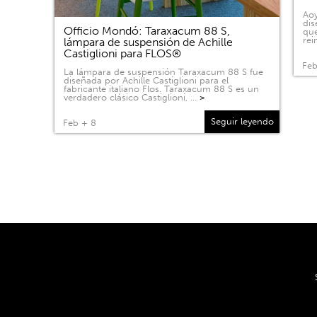
Aoy
dis
Officio Mondó: Taraxacum 88 S,
que
rei
lámpara de suspensión de Achille
Castiglioni para FLOS®
Feb
La lámpara de suspensión Taraxacum 88 S fue
diseñada por Achille Castiglioni para el
fabricante italiano Flos. Taraxacum 88 S es un
verdadero clásico Castiglioni, …
>
Seguir leyendo
Feb + 8