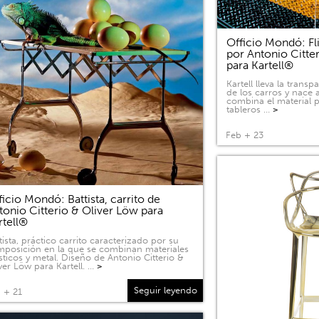
Officio Mondó: Fli
por Antonio Citte
para Kartell®
Kartell lleva la tran
de los carros y nace a
combina el material p
tableros …
>
Feb + 23
ficio Mondó: Battista, carrito de
tonio Citterio & Oliver Löw para
rtell®
tista, práctico carrito caracterizado por su
posición en la que se combinan materiales
sticos y metal. Diseño de Antonio Citterio &
ver Löw para Kartell. …
>
Seguir leyendo
 + 21