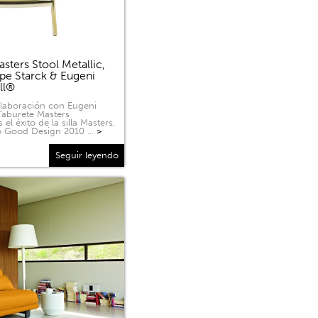
sters Stool Metallic,
ppe Starck & Eugeni
ell®
olaboración con Eugeni
 Taburete Masters
 el éxito de la silla Masters,
o Good Design 2010 …
>
Seguir leyendo