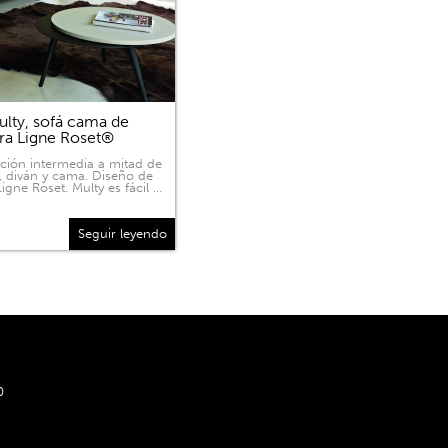
lty, sofá cama de
ra Ligne Roset®
ición intermedia a mitad de
, diván y cama. Diseño de
igne Roset. Multy es fácil …
Seguir leyendo
0