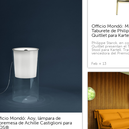
Officio Mondó: Ma
Taburete de Phili
Quitllet para Kart
Philippe Starck, en c
Quitllet presentan el
Stool para Kartell. Tras
vencedora del Premi
Feb + 13
ficio Mondó: Aoy, lámpara de
bremesa de Achille Castiglioni para
LOS®