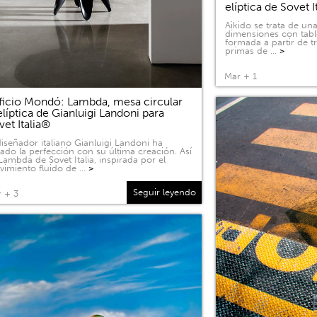
elíptica de Sovet I
Aikido se trata de u
dimensiones con tabl
formada a partir de 
primas de …
>
Mar + 1
ficio Mondó: Lambda, mesa circular
elíptica de Gianluigi Landoni para
vet Italia®
diseñador italiano Gianluigi Landoni ha
ado la perfección con su última creación. Así
Lambda de Sovet Italia, inspirada por el
imiento fluido de …
>
Seguir leyendo
 + 3