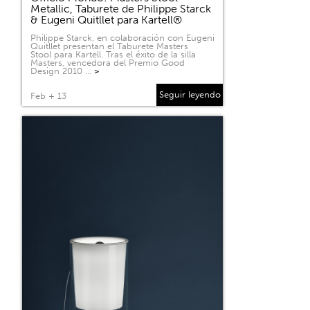
Metallic, Taburete de Philippe Starck
& Eugeni Quitllet para Kartell®
Philippe Starck, en colaboración con Eugeni
Quitllet presentan el Taburete Masters
Stool para Kartell. Tras el éxito de la silla
Masters, vencedora del Premio Good
Design 2010 …
>
Seguir leyendo
Feb + 13