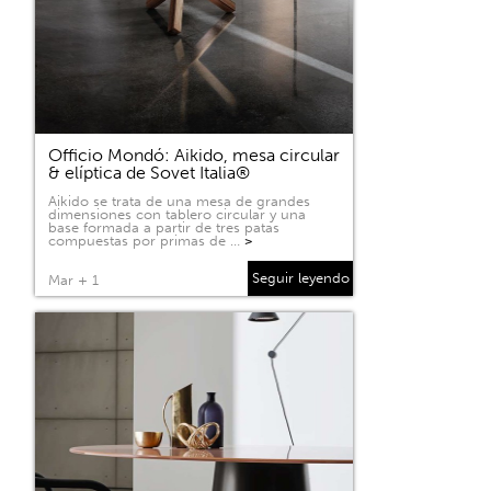
Officio Mondó: Aikido, mesa circular
& elíptica de Sovet Italia®
Aikido se trata de una mesa de grandes
dimensiones con tablero circular y una
base formada a partir de tres patas
compuestas por primas de …
>
Seguir leyendo
Mar + 1