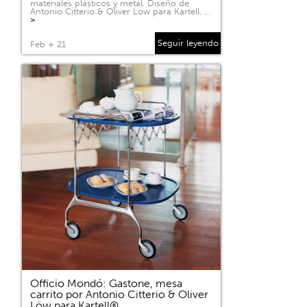
materiales plásticos y metal. Diseño de
Antonio Citterio & Oliver Löw para Kartell. …
>
Seguir leyendo
Feb + 21
Officio Mondó: Gastone, mesa
carrito por Antonio Citterio & Oliver
Löw para Kartell®