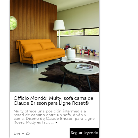
Officio Mondó: Multy, sofá cama de
Claude Brisson para Ligne Roset®
Multy ofrece una posición intermedia a
mitad de camino entre un sofá, diván y
cama. Diseño de Claude Brisson para Ligne
Roset. Multy es fácil …
>
Seguir leyendo
Ene + 25