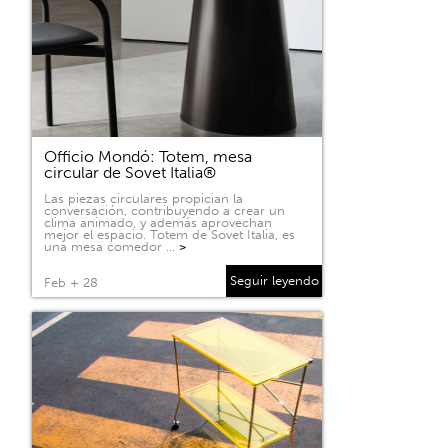
Officio Mondó: Totem, mesa
circular de Sovet Italia®
Las piezas circulares propician la
conversación, contribuyendo a crear un
clima animado, y además aprovechan
mejor el espacio. Totem de Sovet Italia, es
una mesa comedor …
>
Seguir leyendo
Feb + 28