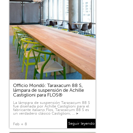
Officio Mondó: Taraxacum 88 S,
lámpara de suspensión de Achille
Castiglioni para FLOS®
La lámpara de suspensión Taraxacum 88 S
fue diseñada por Achille Castiglioni para el
fabricante italiano Flos. Taraxacum 88 S es
un verdadero clásico Castiglioni, …
>
Seguir leyendo
Feb + 8