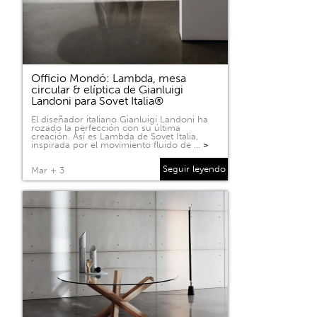
Officio Mondó: Lambda, mesa
circular & elíptica de Gianluigi
Landoni para Sovet Italia®
El diseñador italiano Gianluigi Landoni ha
rozado la perfección con su última
creación. Así es Lambda de Sovet Italia,
inspirada por el movimiento fluido de …
>
Seguir leyendo
Mar + 3