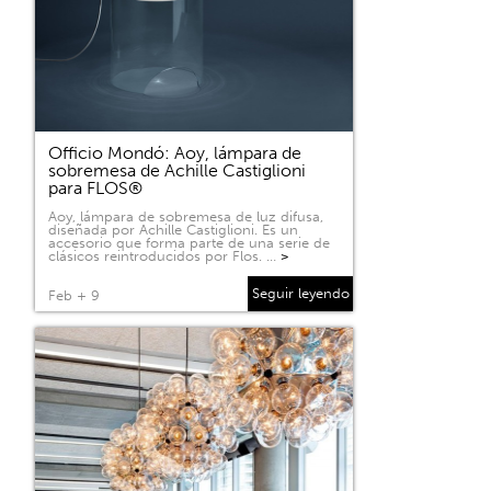
Officio Mondó: Aoy, lámpara de
sobremesa de Achille Castiglioni
para FLOS®
Aoy, lámpara de sobremesa de luz difusa,
diseñada por Achille Castiglioni. Es un
accesorio que forma parte de una serie de
clásicos reintroducidos por Flos. …
>
Seguir leyendo
Feb + 9