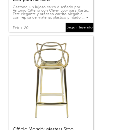
Gastone, un lujoso carro diseñado por
Antonio Citterio con Oliver Low para Kartell.
Este elegante y práctico carrito plegable,
con repisa de material plástico pintado …
>
Seguir leyendo
Feb + 20
Officio Mondó: Masters Stool