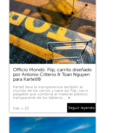
Officio Mondó: Flip, carrito diseñado
por Antonio Citterio & Toan Nguyen
para Kartell®
Kartell lleva la transparencia también al
mundo de los carros y nace así Flip, carro
plegable que combina el material plástico
transparente de los tableros …
>
Seguir leyendo
Feb + 23