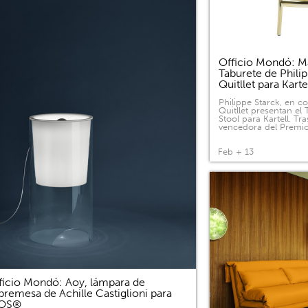
Officio Mondó: Ma
Taburete de Phili
Quitllet para Kart
Philippe Starck, en c
Quitllet presentan el
Stool para Kartell. Tras
vencedora del Premi
Feb + 13
ficio Mondó: Aoy, lámpara de
bremesa de Achille Castiglioni para
LOS®