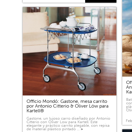
Of
An
Ka
Bat
Officio Mondó: Gastone, mesa carrito
com
por Antonio Citterio & Oliver Löw para
plá
Kartell®
Oli
Gastone, un lujoso carro diseñado por Antonio
Feb
Citterio con Oliver Low para Kartell. Este
elegante y práctico carrito plegable, con repisa
de material plástico pintado …
>