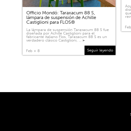
Aoy
dis
Officio Mondó: Taraxacum 88 S,
que
rei
lámpara de suspensión de Achille
Castiglioni para FLOS®
Feb
La lámpara de suspensión Taraxacum 88 S fue
diseñada por Achille Castiglioni para el
fabricante italiano Flos. Taraxacum 88 S es un
verdadero clásico Castiglioni, …
>
Seguir leyendo
Feb + 8