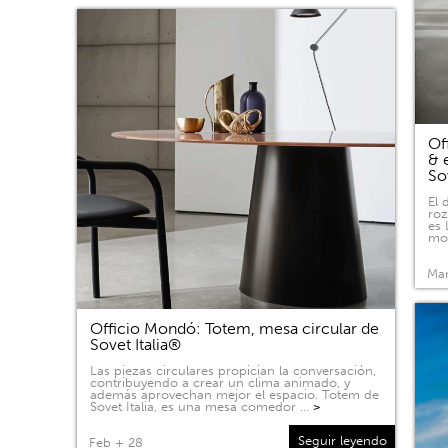
Of
& 
So
El 
roz
es 
mov
Mar
Officio Mondó: Totem, mesa circular de
Sovet Italia®
Las piezas circulares propician la conversación,
contribuyendo a crear un clima animado, y
además aprovechan mejor el espacio. Totem de
Sovet Italia, es una mesa comedor …
>
Seguir leyendo
Feb + 28