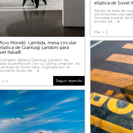
elíptica de Sovet I
Aikido se trata de u
dimensiones con tabl
formada a partir de 
primas de …
>
Mar + 1
ficio Mondó: Lambda, mesa circular
elíptica de Gianluigi Landoni para
vet Italia®
diseñador italiano Gianluigi Landoni ha
ado la perfección con su última creación. Así
Lambda de Sovet Italia, inspirada por el
imiento fluido de …
>
Seguir leyendo
 + 3