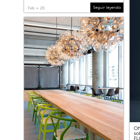
Seguir leyendo
Feb + 20
Of
so
F