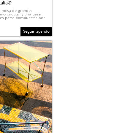
talia®
na mesa de grandes
ero circular y una base
tres patas compuestas por
Seguir leyendo