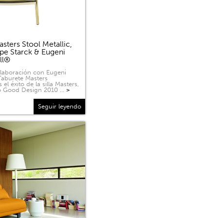
sters Stool Metallic,
ppe Starck & Eugeni
ell®
olaboración con Eugeni
 Taburete Masters
 el éxito de la silla Masters,
o Good Design 2010 …
>
Seguir leyendo