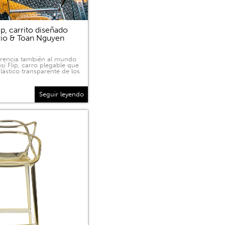
p, carrito diseñado
rio & Toan Nguyen
sparencia también al mundo
sí Flip, carro plegable que
lástico transparente de los
Seguir leyendo