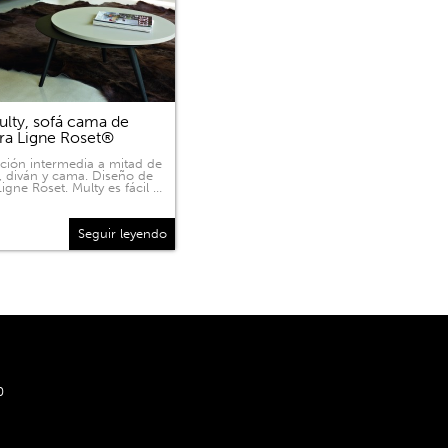
lty, sofá cama de
ra Ligne Roset®
ición intermedia a mitad de
, diván y cama. Diseño de
igne Roset. Multy es fácil …
Seguir leyendo
0