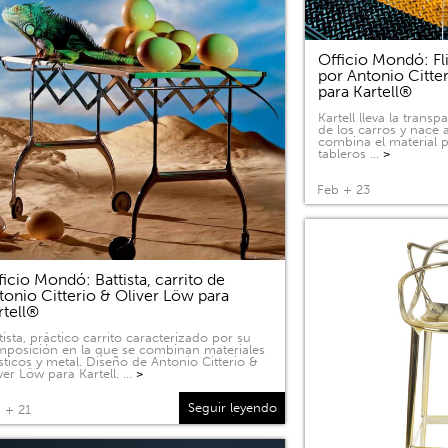
Officio Mondó: Fli
por Antonio Citte
para Kartell®
Kartell lleva la tran
de los carros y nace a
combina el material p
tableros …
>
Feb + 23
ficio Mondó: Battista, carrito de
tonio Citterio & Oliver Löw para
rtell®
tista, práctico carrito caracterizado por su
posición en la que se combinan materiales
sticos y metal. Diseño de Antonio Citterio &
ver Löw para Kartell. …
>
Seguir leyendo
 + 21