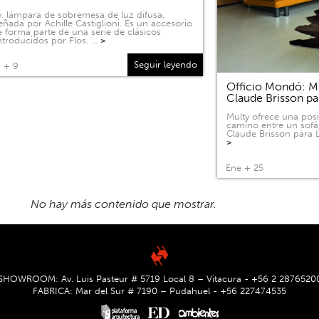
, lámpara de sobremesa de luz difusa,
eñada por Achille Castiglioni. Es un accesorio
 forma parte de una serie de clásicos
ntroducidos por Flos. …
>
Seguir leyendo
 + 9
Officio Mondó: Mu
Claude Brisson pa
Multy ofrece una pos
camino entre un sofá
Claude Brisson para L
>
Ene + 25
SHOWROOM: Av. Luis Pasteur # 5719 Local 8 – Vitacura - +56 2 2876520
FABRICA: Mar del Sur # 7190 – Pudahuel - +56 227474535