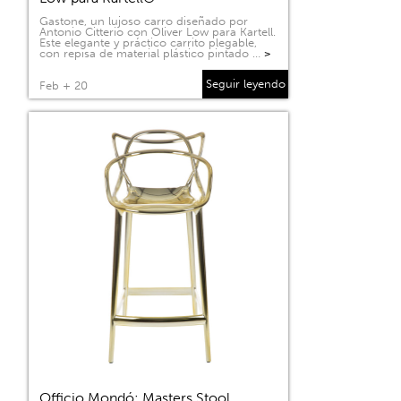
Gastone, un lujoso carro diseñado por
Antonio Citterio con Oliver Low para Kartell.
Este elegante y práctico carrito plegable,
con repisa de material plástico pintado …
>
Seguir leyendo
Feb + 20
Officio Mondó: Masters Stool