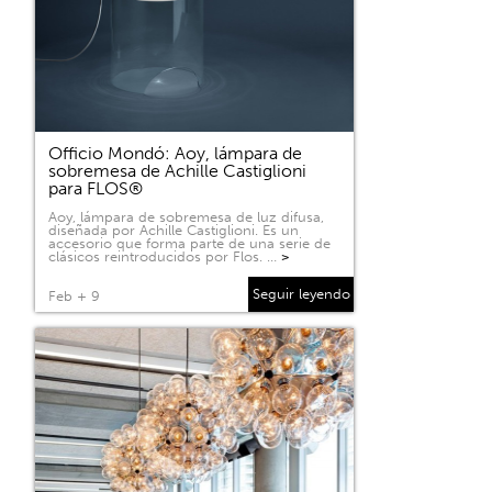
Officio Mondó: Aoy, lámpara de
sobremesa de Achille Castiglioni
para FLOS®
Aoy, lámpara de sobremesa de luz difusa,
diseñada por Achille Castiglioni. Es un
accesorio que forma parte de una serie de
clásicos reintroducidos por Flos. …
>
Seguir leyendo
Feb + 9