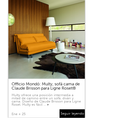
Officio Mondó: Multy, sofá cama de
Claude Brisson para Ligne Roset®
Multy ofrece una posición intermedia a
mitad de camino entre un sofá, diván y
cama. Diseño de Claude Brisson para Ligne
Roset. Multy es fácil …
>
Seguir leyendo
Ene + 25