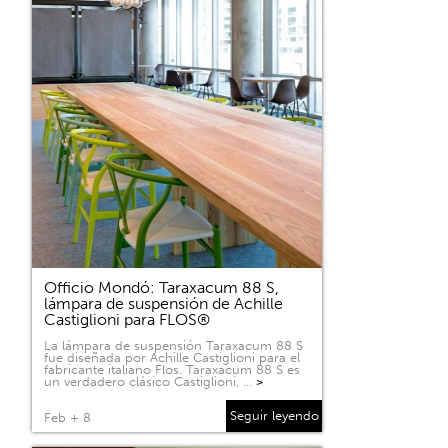
Officio Mondó: Taraxacum 88 S,
lámpara de suspensión de Achille
Castiglioni para FLOS®
La lámpara de suspensión Taraxacum 88 S
fue diseñada por Achille Castiglioni para el
fabricante italiano Flos. Taraxacum 88 S es
un verdadero clásico Castiglioni, …
>
Seguir leyendo
Feb + 8