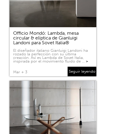
Officio Mondó: Lambda, mesa
circular & elíptica de Gianluigi
Landoni para Sovet Italia®
El diseñador italiano Gianluigi Landoni ha
rozado la perfección con su última
creación. Así es Lambda de Sovet Italia,
inspirada por el movimiento fluido de …
>
Seguir leyendo
Mar + 3