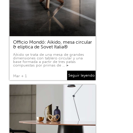
Officio Mondó: Aikido, mesa circular
& elíptica de Sovet Italia®
Aikido se trata de una mesa de grandes
dimensiones con tablero circular y una
base formada a partir de tres patas
compuestas por primas de …
>
Seguir leyendo
Mar + 1