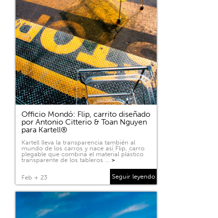
Officio Mondó: Flip, carrito diseñado
por Antonio Citterio & Toan Nguyen
para Kartell®
Kartell lleva la transparencia también al
mundo de los carros y nace así Flip, carro
plegable que combina el material plástico
transparente de los tableros …
>
Seguir leyendo
Feb + 23