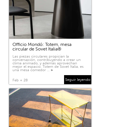
Officio Mondó: Totem, mesa
circular de Sovet Italia®
Las piezas circulares propician la
conversación, contribuyendo a crear un
clima animado, y además aprovechan
mejor el espacio. Totem de Sovet Italia, es
una mesa comedor …
>
Seguir leyendo
Feb + 28