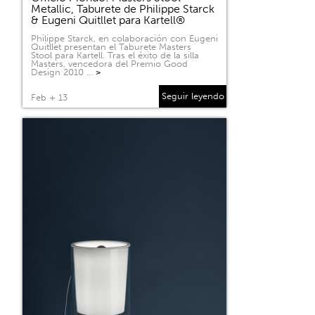
Metallic, Taburete de Philippe Starck
& Eugeni Quitllet para Kartell®
Philippe Starck, en colaboración con Eugeni
Quitllet presentan el Taburete Masters
Stool para Kartell. Tras el éxito de la silla
Masters, vencedora del Premio Good
Design 2010 …
>
Seguir leyendo
Feb + 13