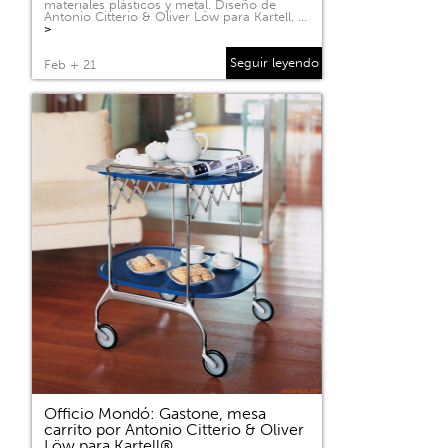
materiales plásticos y metal. Diseño de
Antonio Citterio & Oliver Löw para Kartell. …
>
Seguir leyendo
Feb + 21
Officio Mondó: Gastone, mesa
carrito por Antonio Citterio & Oliver
Löw para Kartell®