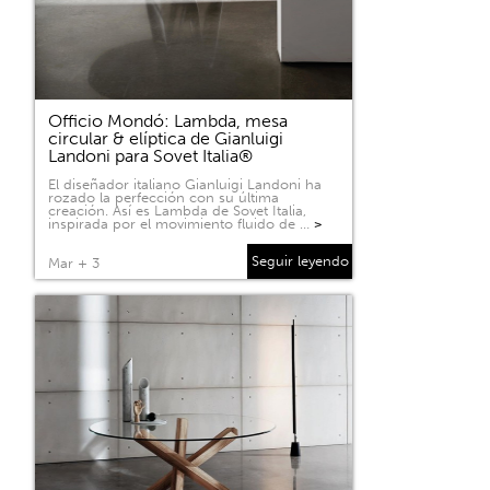
Officio Mondó: Lambda, mesa
circular & elíptica de Gianluigi
Landoni para Sovet Italia®
El diseñador italiano Gianluigi Landoni ha
rozado la perfección con su última
creación. Así es Lambda de Sovet Italia,
inspirada por el movimiento fluido de …
>
Seguir leyendo
Mar + 3