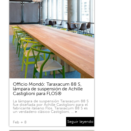
Officio Mondó: Taraxacum 88 S,
lámpara de suspensión de Achille
Castiglioni para FLOS®
La lámpara de suspensión Taraxacum 88 S
fue diseñada por Achille Castiglioni para el
fabricante italiano Flos. Taraxacum 88 S es
un verdadero clásico Castiglioni, …
>
Seguir leyendo
Feb + 8