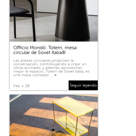
Officio Mondó: Totem, mesa
circular de Sovet Italia®
Las piezas circulares propician la
conversación, contribuyendo a crear un
clima animado, y además aprovechan
mejor el espacio. Totem de Sovet Italia, es
una mesa comedor …
>
Seguir leyendo
Feb + 28