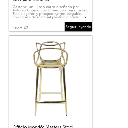
Gastone, un lujoso carro diseñado por
Antonio Citterio con Oliver Low para Kartell.
Este elegante y práctico carrito plegable,
con repisa de material plástico pintado …
>
Seguir leyendo
Feb + 20
Officio Mondó: Masters Stool