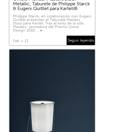
Metallic, Taburete de Philippe Starck
& Eugeni Quitllet para Kartell®
Philippe Starck, en colaboración con Eugeni
Quitllet presentan el Taburete Masters
Stool para Kartell. Tras el éxito de la silla
Masters, vencedora del Premio Good
Design 2010 …
>
Seguir leyendo
Feb + 13