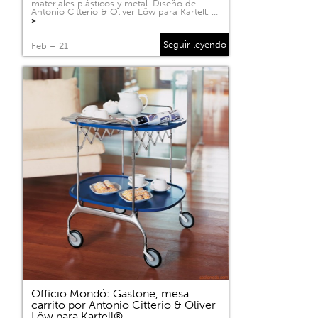
materiales plásticos y metal. Diseño de
Antonio Citterio & Oliver Löw para Kartell. …
>
Seguir leyendo
Feb + 21
Officio Mondó: Gastone, mesa
carrito por Antonio Citterio & Oliver
Löw para Kartell®