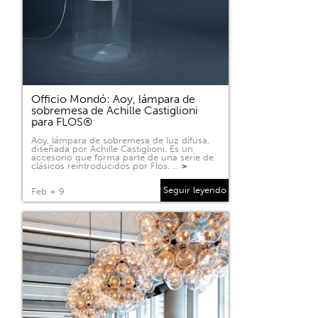
Officio Mondó: Aoy, lámpara de
sobremesa de Achille Castiglioni
para FLOS®
Aoy, lámpara de sobremesa de luz difusa,
diseñada por Achille Castiglioni. Es un
accesorio que forma parte de una serie de
clásicos reintroducidos por Flos. …
>
Seguir leyendo
Feb + 9