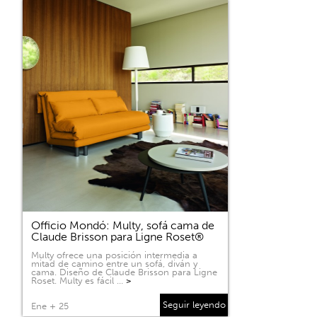
Officio Mondó: Multy, sofá cama de
Claude Brisson para Ligne Roset®
Multy ofrece una posición intermedia a
mitad de camino entre un sofá, diván y
cama. Diseño de Claude Brisson para Ligne
Roset. Multy es fácil …
>
Seguir leyendo
Ene + 25