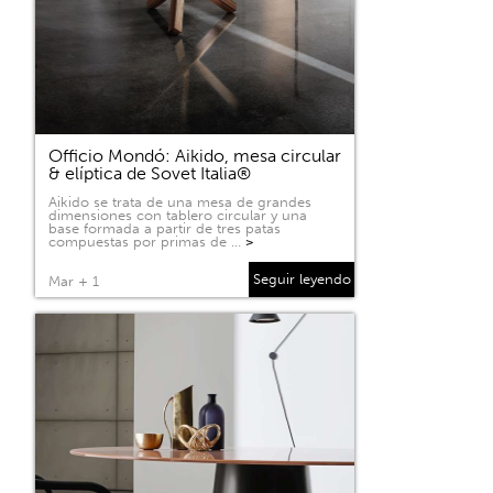
Officio Mondó: Aikido, mesa circular
& elíptica de Sovet Italia®
Aikido se trata de una mesa de grandes
dimensiones con tablero circular y una
base formada a partir de tres patas
compuestas por primas de …
>
Seguir leyendo
Mar + 1