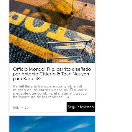
Officio Mondó: Flip, carrito diseñado
por Antonio Citterio & Toan Nguyen
para Kartell®
Kartell lleva la transparencia también al
mundo de los carros y nace así Flip, carro
plegable que combina el material plástico
transparente de los tableros …
>
Seguir leyendo
Feb + 23