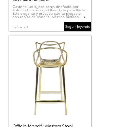
Gastone, un lujoso carro diseñado por
Antonio Citterio con Oliver Low para Kartell.
Este elegante y práctico carrito plegable,
con repisa de material plástico pintado …
>
Seguir leyendo
Feb + 20
Officio Mondó: Masters Stool