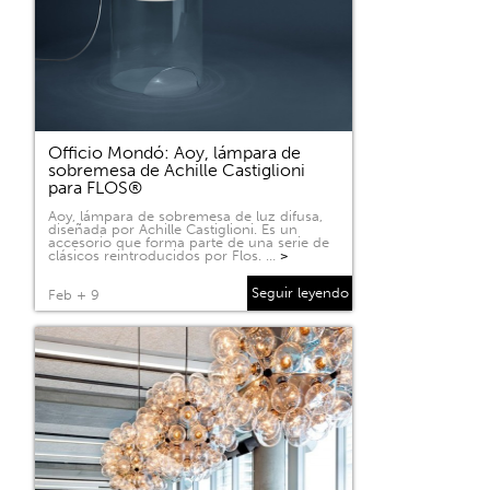
Officio Mondó: Aoy, lámpara de
sobremesa de Achille Castiglioni
para FLOS®
Aoy, lámpara de sobremesa de luz difusa,
diseñada por Achille Castiglioni. Es un
accesorio que forma parte de una serie de
clásicos reintroducidos por Flos. …
>
Seguir leyendo
Feb + 9