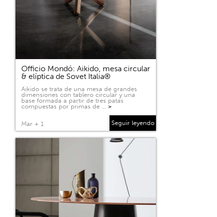
Officio Mondó: Aikido, mesa circular
& elíptica de Sovet Italia®
Aikido se trata de una mesa de grandes
dimensiones con tablero circular y una
base formada a partir de tres patas
compuestas por primas de …
>
Seguir leyendo
Mar + 1