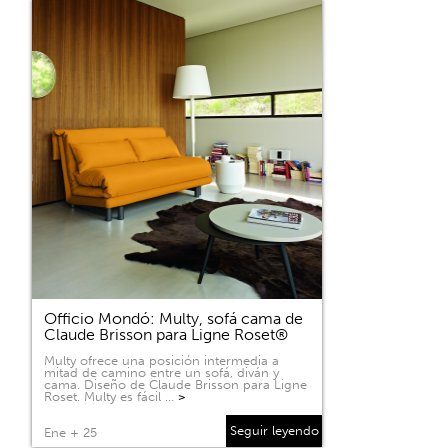
Officio Mondó: Multy, sofá cama de
Claude Brisson para Ligne Roset®
Multy ofrece una posición intermedia a
mitad de camino entre un sofá, diván y
cama. Diseño de Claude Brisson para Ligne
Roset. Multy es fácil …
>
Seguir leyendo
Ene + 25