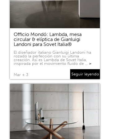
Officio Mondó: Lambda, mesa
circular & elíptica de Gianluigi
Landoni para Sovet Italia®
El diseñador italiano Gianluigi Landoni ha
rozado la perfección con su última
creación. Así es Lambda de Sovet Italia,
inspirada por el movimiento fluido de …
>
Seguir leyendo
Mar + 3