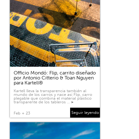
Officio Mondó: Flip, carrito diseñado
por Antonio Citterio & Toan Nguyen
para Kartell®
Kartell lleva la transparencia también al
mundo de los carros y nace así Flip, carro
plegable que combina el material plástico
transparente de los tableros …
>
Seguir leyendo
Feb + 23