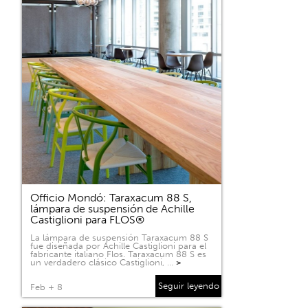
Officio Mondó: Taraxacum 88 S,
lámpara de suspensión de Achille
Castiglioni para FLOS®
La lámpara de suspensión Taraxacum 88 S
fue diseñada por Achille Castiglioni para el
fabricante italiano Flos. Taraxacum 88 S es
un verdadero clásico Castiglioni, …
>
Seguir leyendo
Feb + 8