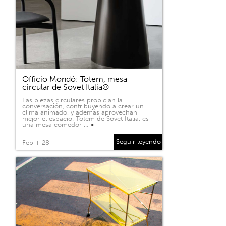
Officio Mondó: Totem, mesa
circular de Sovet Italia®
Las piezas circulares propician la
conversación, contribuyendo a crear un
clima animado, y además aprovechan
mejor el espacio. Totem de Sovet Italia, es
una mesa comedor …
>
Seguir leyendo
Feb + 28