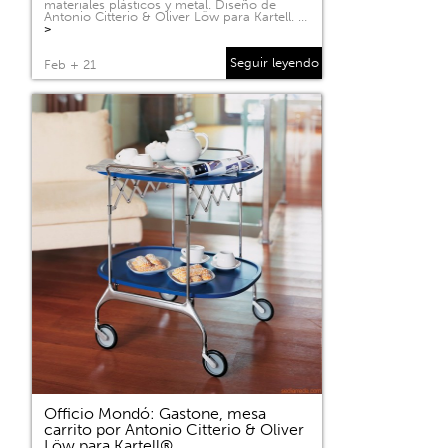
materiales plásticos y metal. Diseño de
Antonio Citterio & Oliver Löw para Kartell. …
>
Seguir leyendo
Feb + 21
Officio Mondó: Gastone, mesa
carrito por Antonio Citterio & Oliver
Löw para Kartell®