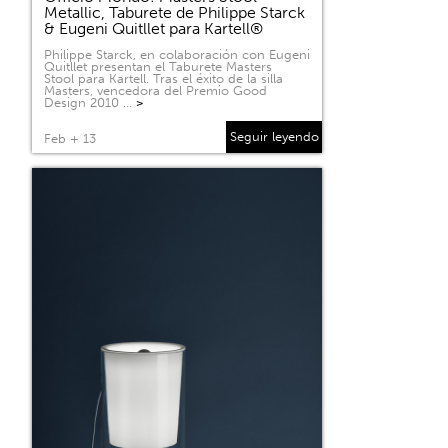
Metallic, Taburete de Philippe Starck
& Eugeni Quitllet para Kartell®
Philippe Starck, en colaboración con Eugeni
Quitllet presentan el Taburete Masters
Stool para Kartell. Tras el éxito de la silla
Masters, vencedora del Premio Good
Design 2010 …
>
Seguir leyendo
Feb + 13