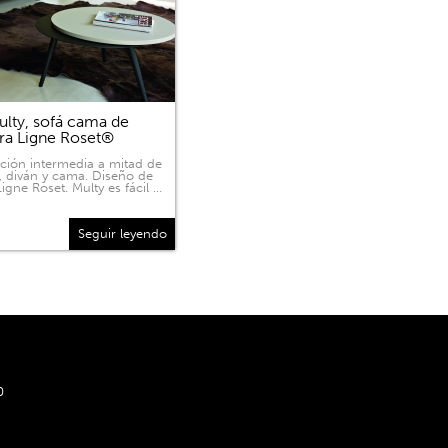
lty, sofá cama de
ra Ligne Roset®
ición intermedia a mitad de
, diván y cama. Diseño de
igne Roset. Multy es fácil …
Seguir leyendo
0