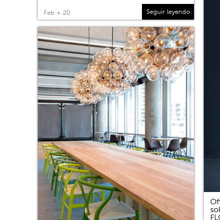
Seguir leyendo
Feb + 20
Of
so
F