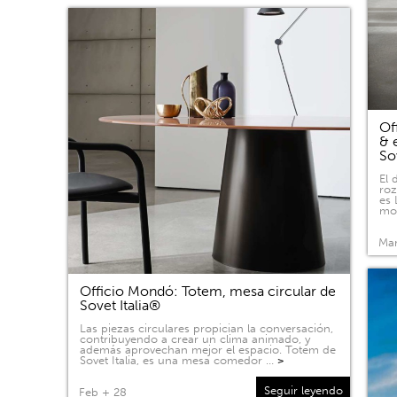
Of
& 
So
El 
roz
es 
mov
Mar
Officio Mondó: Totem, mesa circular de
Sovet Italia®
Las piezas circulares propician la conversación,
contribuyendo a crear un clima animado, y
además aprovechan mejor el espacio. Totem de
Sovet Italia, es una mesa comedor …
>
Seguir leyendo
Feb + 28