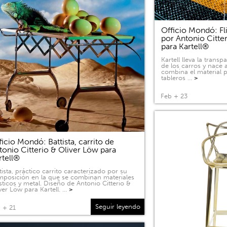
Officio Mondó: Fli
por Antonio Citte
para Kartell®
Kartell lleva la tran
de los carros y nace a
combina el material p
tableros …
>
Feb + 23
ficio Mondó: Battista, carrito de
tonio Citterio & Oliver Löw para
rtell®
tista, práctico carrito caracterizado por su
posición en la que se combinan materiales
sticos y metal. Diseño de Antonio Citterio &
ver Löw para Kartell. …
>
Seguir leyendo
 + 21