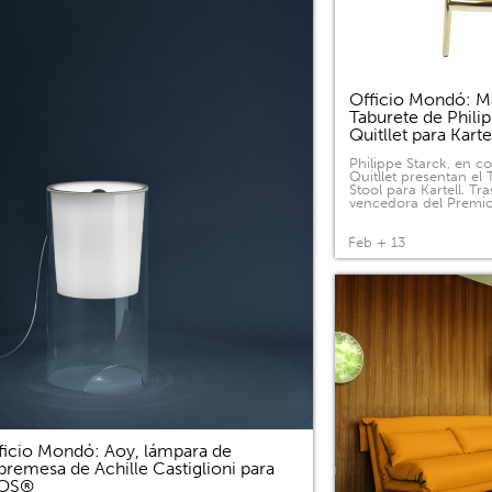
Officio Mondó: Ma
Taburete de Phili
Quitllet para Kart
Philippe Starck, en c
Quitllet presentan el
Stool para Kartell. Tras
vencedora del Premi
Feb + 13
ficio Mondó: Aoy, lámpara de
bremesa de Achille Castiglioni para
LOS®