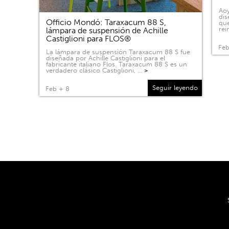
Aoy
dis
Officio Mondó: Taraxacum 88 S,
que
rei
lámpara de suspensión de Achille
Castiglioni para FLOS®
Feb
La lámpara de suspensión Taraxacum 88 S fue
diseñada por Achille Castiglioni para el
fabricante italiano Flos. Taraxacum 88 S es un
verdadero clásico Castiglioni, …
>
Seguir leyendo
Feb + 8