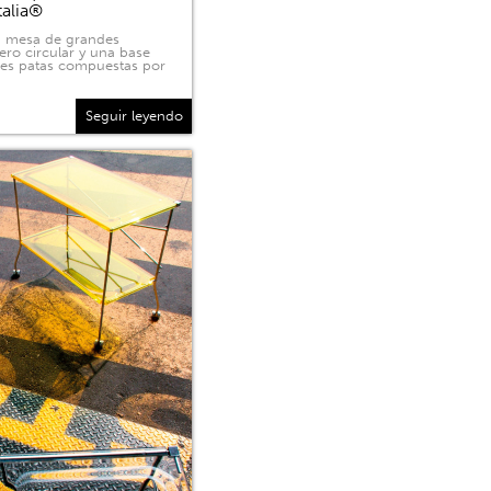
talia®
na mesa de grandes
ero circular y una base
tres patas compuestas por
Seguir leyendo