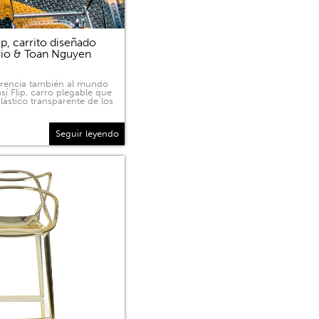
p, carrito diseñado
rio & Toan Nguyen
sparencia también al mundo
sí Flip, carro plegable que
lástico transparente de los
Seguir leyendo