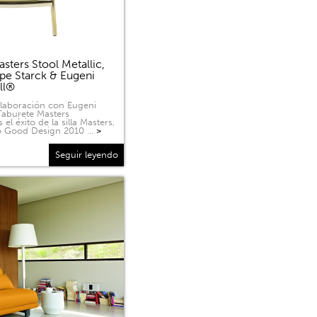
sters Stool Metallic,
ppe Starck & Eugeni
ell®
olaboración con Eugeni
 Taburete Masters
 el éxito de la silla Masters,
o Good Design 2010 …
>
Seguir leyendo