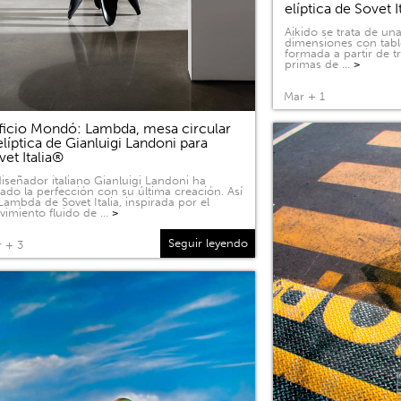
elíptica de Sovet I
Aikido se trata de u
dimensiones con tabl
formada a partir de 
primas de …
>
Mar + 1
ficio Mondó: Lambda, mesa circular
elíptica de Gianluigi Landoni para
vet Italia®
diseñador italiano Gianluigi Landoni ha
ado la perfección con su última creación. Así
Lambda de Sovet Italia, inspirada por el
imiento fluido de …
>
Seguir leyendo
 + 3