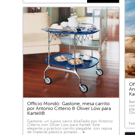
Of
An
Ka
Bat
Officio Mondó: Gastone, mesa carrito
com
por Antonio Citterio & Oliver Löw para
plá
Kartell®
Oli
Gastone, un lujoso carro diseñado por Antonio
Feb
Citterio con Oliver Low para Kartell. Este
elegante y práctico carrito plegable, con repisa
de material plástico pintado …
>