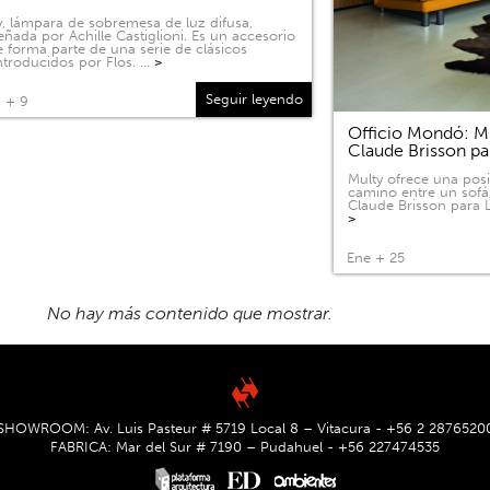
, lámpara de sobremesa de luz difusa,
eñada por Achille Castiglioni. Es un accesorio
 forma parte de una serie de clásicos
ntroducidos por Flos. …
>
Seguir leyendo
 + 9
Officio Mondó: Mu
Claude Brisson pa
Multy ofrece una pos
camino entre un sofá
Claude Brisson para L
>
Ene + 25
SHOWROOM: Av. Luis Pasteur # 5719 Local 8 – Vitacura - +56 2 2876520
FABRICA: Mar del Sur # 7190 – Pudahuel - +56 227474535