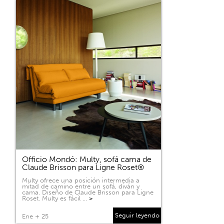
Officio Mondó: Multy, sofá cama de
Claude Brisson para Ligne Roset®
Multy ofrece una posición intermedia a
mitad de camino entre un sofá, diván y
cama. Diseño de Claude Brisson para Ligne
Roset. Multy es fácil …
>
Seguir leyendo
Ene + 25