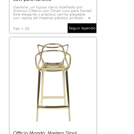
Gastone, un lujoso carro diseñado por
Antonio Citterio con Oliver Low para Kartell.
Este elegante y práctico carrito plegable,
con repisa de material plástico pintado …
>
Seguir leyendo
Feb + 20
Officio Mondó: Masters Stool