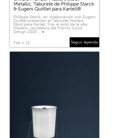
Metallic, Taburete de Philippe Starck
& Eugeni Quitllet para Kartell®
Philippe Starck, en colaboración con Eugeni
Quitllet presentan el Taburete Masters
Stool para Kartell. Tras el éxito de la silla
Masters, vencedora del Premio Good
Design 2010 …
>
Seguir leyendo
Feb + 13