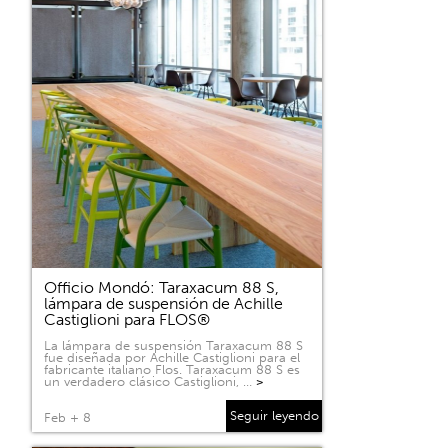
Officio Mondó: Taraxacum 88 S,
lámpara de suspensión de Achille
Castiglioni para FLOS®
La lámpara de suspensión Taraxacum 88 S
fue diseñada por Achille Castiglioni para el
fabricante italiano Flos. Taraxacum 88 S es
un verdadero clásico Castiglioni, …
>
Seguir leyendo
Feb + 8