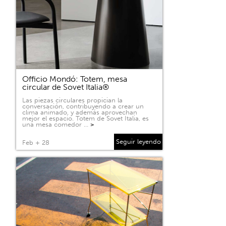
Officio Mondó: Totem, mesa
circular de Sovet Italia®
Las piezas circulares propician la
conversación, contribuyendo a crear un
clima animado, y además aprovechan
mejor el espacio. Totem de Sovet Italia, es
una mesa comedor …
>
Seguir leyendo
Feb + 28