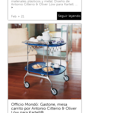
materiales plásticos y metal. Diseño de
Antonio Citterio & Oliver Löw para Kartell. …
>
Seguir leyendo
Feb + 21
Officio Mondó: Gastone, mesa
carrito por Antonio Citterio & Oliver
Löw para Kartell®