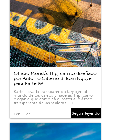
Officio Mondó: Flip, carrito diseñado
por Antonio Citterio & Toan Nguyen
para Kartell®
Kartell lleva la transparencia también al
mundo de los carros y nace así Flip, carro
plegable que combina el material plástico
transparente de los tableros …
>
Seguir leyendo
Feb + 23