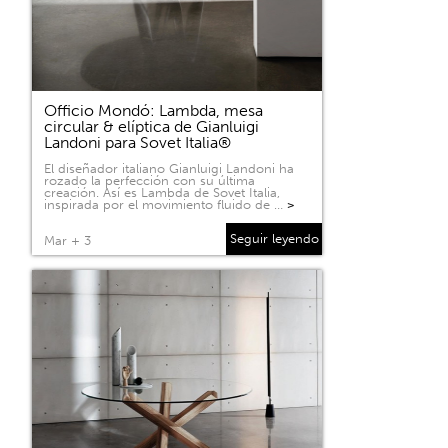
Officio Mondó: Lambda, mesa
circular & elíptica de Gianluigi
Landoni para Sovet Italia®
El diseñador italiano Gianluigi Landoni ha
rozado la perfección con su última
creación. Así es Lambda de Sovet Italia,
inspirada por el movimiento fluido de …
>
Seguir leyendo
Mar + 3