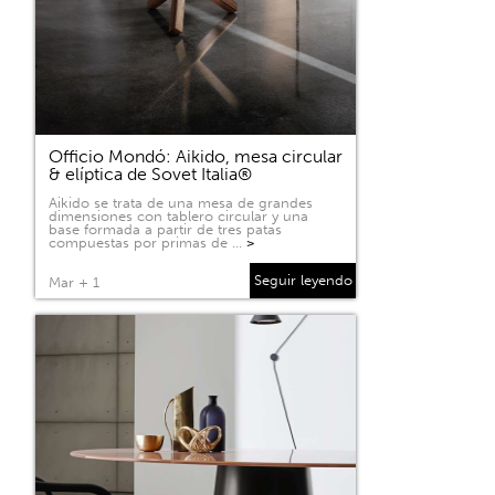
Officio Mondó: Aikido, mesa circular
& elíptica de Sovet Italia®
Aikido se trata de una mesa de grandes
dimensiones con tablero circular y una
base formada a partir de tres patas
compuestas por primas de …
>
Seguir leyendo
Mar + 1