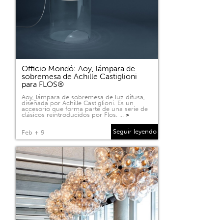
Officio Mondó: Aoy, lámpara de
sobremesa de Achille Castiglioni
para FLOS®
Aoy, lámpara de sobremesa de luz difusa,
diseñada por Achille Castiglioni. Es un
accesorio que forma parte de una serie de
clásicos reintroducidos por Flos. …
>
Seguir leyendo
Feb + 9