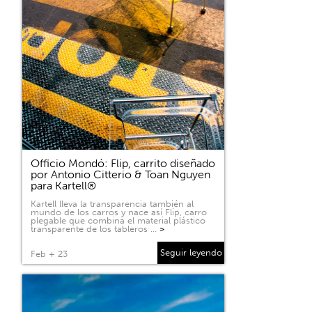
Officio Mondó: Flip, carrito diseñado
por Antonio Citterio & Toan Nguyen
para Kartell®
Kartell lleva la transparencia también al
mundo de los carros y nace así Flip, carro
plegable que combina el material plástico
transparente de los tableros …
>
Seguir leyendo
Feb + 23