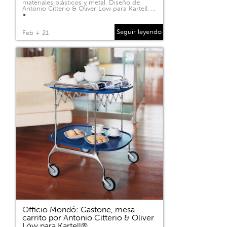
materiales plásticos y metal. Diseño de
Antonio Citterio & Oliver Löw para Kartell. …
>
Seguir leyendo
Feb + 21
Officio Mondó: Gastone, mesa
carrito por Antonio Citterio & Oliver
Löw para Kartell®