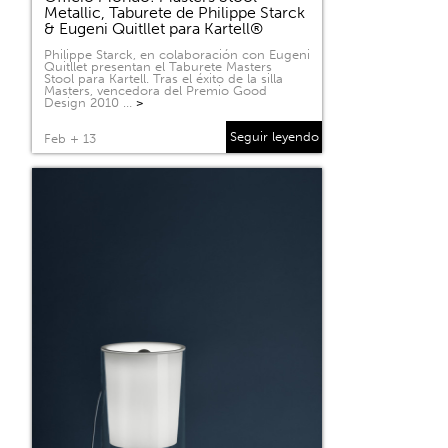
Metallic, Taburete de Philippe Starck
& Eugeni Quitllet para Kartell®
Philippe Starck, en colaboración con Eugeni
Quitllet presentan el Taburete Masters
Stool para Kartell. Tras el éxito de la silla
Masters, vencedora del Premio Good
Design 2010 …
>
Seguir leyendo
Feb + 13