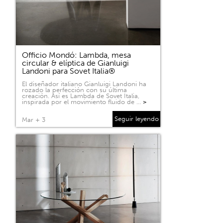
Officio Mondó: Lambda, mesa
circular & elíptica de Gianluigi
Landoni para Sovet Italia®
El diseñador italiano Gianluigi Landoni ha
rozado la perfección con su última
creación. Así es Lambda de Sovet Italia,
inspirada por el movimiento fluido de …
>
Seguir leyendo
Mar + 3