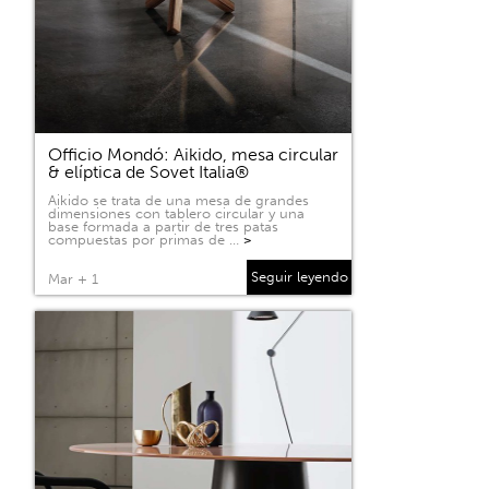
Officio Mondó: Aikido, mesa circular
& elíptica de Sovet Italia®
Aikido se trata de una mesa de grandes
dimensiones con tablero circular y una
base formada a partir de tres patas
compuestas por primas de …
>
Seguir leyendo
Mar + 1