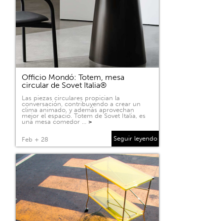
Officio Mondó: Totem, mesa
circular de Sovet Italia®
Las piezas circulares propician la
conversación, contribuyendo a crear un
clima animado, y además aprovechan
mejor el espacio. Totem de Sovet Italia, es
una mesa comedor …
>
Seguir leyendo
Feb + 28