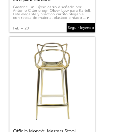
Gastone, un lujoso carro diseñado por
Antonio Citterio con Oliver Low para Kartell.
Este elegante y práctico carrito plegable,
con repisa de material plástico pintado …
>
Seguir leyendo
Feb + 20
Officio Mondó: Masters Stool