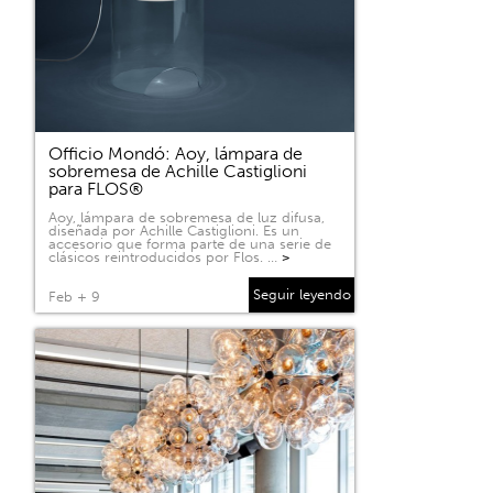
Officio Mondó: Aoy, lámpara de
sobremesa de Achille Castiglioni
para FLOS®
Aoy, lámpara de sobremesa de luz difusa,
diseñada por Achille Castiglioni. Es un
accesorio que forma parte de una serie de
clásicos reintroducidos por Flos. …
>
Seguir leyendo
Feb + 9