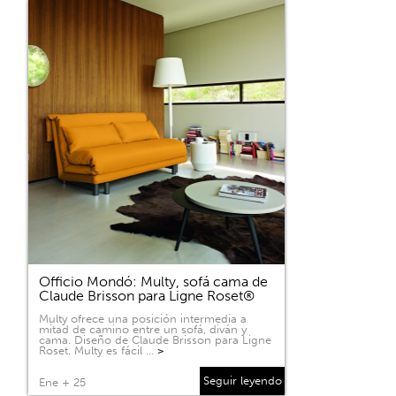
Officio Mondó: Multy, sofá cama de
Claude Brisson para Ligne Roset®
Multy ofrece una posición intermedia a
mitad de camino entre un sofá, diván y
cama. Diseño de Claude Brisson para Ligne
Roset. Multy es fácil …
>
Seguir leyendo
Ene + 25