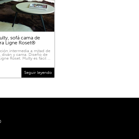
lty, sofá cama de
ra Ligne Roset®
ición intermedia a mitad de
, diván y cama. Diseño de
igne Roset. Multy es fácil …
Seguir leyendo
0