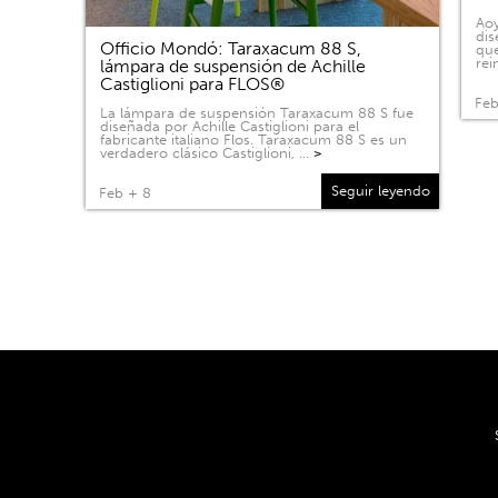
Aoy
dis
Officio Mondó: Taraxacum 88 S,
que
rei
lámpara de suspensión de Achille
Castiglioni para FLOS®
Feb
La lámpara de suspensión Taraxacum 88 S fue
diseñada por Achille Castiglioni para el
fabricante italiano Flos. Taraxacum 88 S es un
verdadero clásico Castiglioni, …
>
Seguir leyendo
Feb + 8