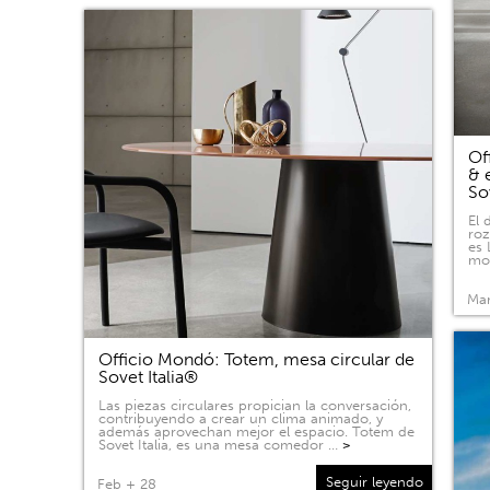
Of
& 
So
El 
roz
es 
mov
Mar
Officio Mondó: Totem, mesa circular de
Sovet Italia®
Las piezas circulares propician la conversación,
contribuyendo a crear un clima animado, y
además aprovechan mejor el espacio. Totem de
Sovet Italia, es una mesa comedor …
>
Seguir leyendo
Feb + 28