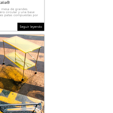
talia®
na mesa de grandes
ero circular y una base
tres patas compuestas por
Seguir leyendo