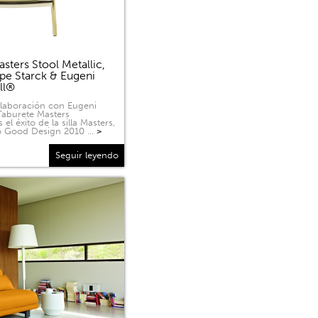
sters Stool Metallic,
ppe Starck & Eugeni
ell®
olaboración con Eugeni
 Taburete Masters
 el éxito de la silla Masters,
o Good Design 2010 …
>
Seguir leyendo