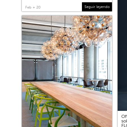
Seguir leyendo
Feb + 20
Of
so
F