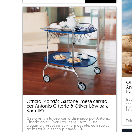
Of
An
Ka
Bat
Officio Mondó: Gastone, mesa carrito
com
por Antonio Citterio & Oliver Löw para
plá
Kartell®
Oli
Gastone, un lujoso carro diseñado por Antonio
Feb
Citterio con Oliver Low para Kartell. Este
elegante y práctico carrito plegable, con repisa
de material plástico pintado …
>