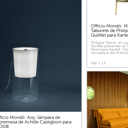
Officio Mondó: Ma
Taburete de Phili
Quitllet para Kart
Philippe Starck, en c
Quitllet presentan el
Stool para Kartell. Tras
vencedora del Premi
Feb + 13
ficio Mondó: Aoy, lámpara de
bremesa de Achille Castiglioni para
LOS®