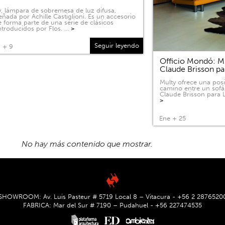
, lámpara de sobremesa de luz difusa,
eñada por Achille Castiglioni. Es un accesorio
 forma parte de una serie de clásicos
ntroducidos por Flos. …
>
Seguir leyendo
 + 9
Officio Mondó: Mu
Claude Brisson pa
Multy ofrece una pos
camino entre un sofá
Claude Brisson para L
>
Ene + 25
No hay más contenido que mostrar.
SHOWROOM: Av. Luis Pasteur # 5719 Local 8 – Vitacura - +56 2 2876520
FABRICA: Mar del Sur # 7190 – Pudahuel - +56 227474535