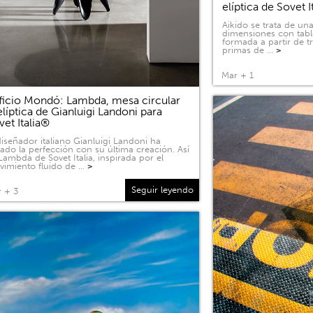
elíptica de Sovet I
Aikido se trata de u
dimensiones con tabl
formada a partir de 
primas de …
>
Mar + 1
ficio Mondó: Lambda, mesa circular
elíptica de Gianluigi Landoni para
vet Italia®
diseñador italiano Gianluigi Landoni ha
ado la perfección con su última creación. Así
Lambda de Sovet Italia, inspirada por el
imiento fluido de …
>
Seguir leyendo
 + 3