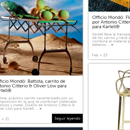
Officio Mondó: Fli
por Antonio Citte
para Kartell®
Kartell lleva la tran
de los carros y nace a
combina el material p
tableros …
>
Feb + 23
ficio Mondó: Battista, carrito de
tonio Citterio & Oliver Löw para
rtell®
tista, práctico carrito caracterizado por su
posición en la que se combinan materiales
sticos y metal. Diseño de Antonio Citterio &
ver Löw para Kartell. …
>
Seguir leyendo
 + 21