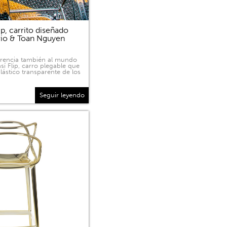
p, carrito diseñado
rio & Toan Nguyen
sparencia también al mundo
sí Flip, carro plegable que
lástico transparente de los
Seguir leyendo