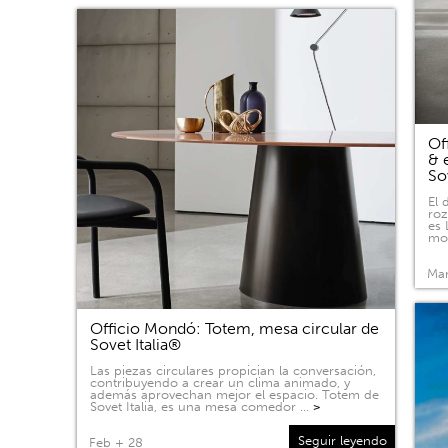
Of
& 
So
El 
roz
es 
mov
Mar
Officio Mondó: Totem, mesa circular de
Sovet Italia®
Las piezas circulares propician la conversación,
contribuyendo a crear un clima animado, y
además aprovechan mejor el espacio. Totem de
Sovet Italia, es una mesa comedor …
>
Seguir leyendo
Feb + 28