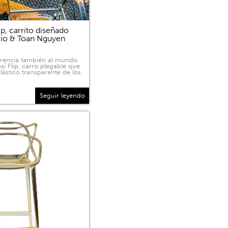
p, carrito diseñado
rio & Toan Nguyen
sparencia también al mundo
sí Flip, carro plegable que
lástico transparente de los
Seguir leyendo