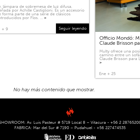
, lámpara de sobremesa de luz difusa,
eñada por Achille Castiglioni. Es un accesorio
 forma parte de una serie de clásicos
ntroducidos por Flos. …
>
Seguir leyendo
 + 9
Officio Mondó: Mu
Claude Brisson pa
Multy ofrece una pos
camino entre un sofá
Claude Brisson para L
>
Ene + 25
SHOWROOM: Av. Luis Pasteur # 5719 Local 8 – Vitacura - +56 2 2876520
FABRICA: Mar del Sur # 7190 – Pudahuel - +56 227474535