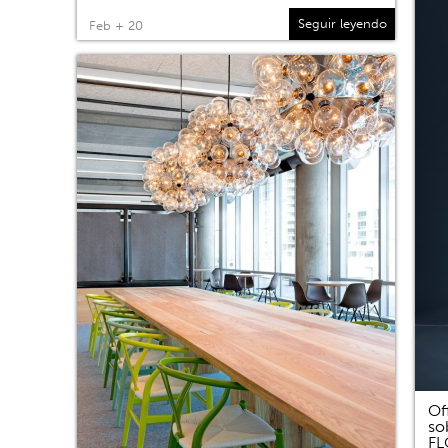
Seguir leyendo
Feb + 20
Of
so
F