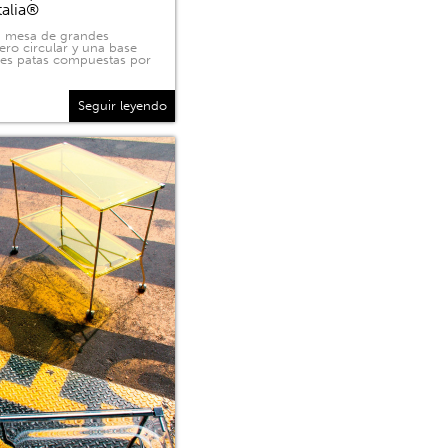
talia®
na mesa de grandes
ero circular y una base
tres patas compuestas por
Seguir leyendo