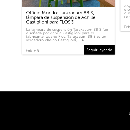
Aoy
dis
Officio Mondó: Taraxacum 88 S,
que
rei
lámpara de suspensión de Achille
Castiglioni para FLOS®
Feb
La lámpara de suspensión Taraxacum 88 S fue
diseñada por Achille Castiglioni para el
fabricante italiano Flos. Taraxacum 88 S es un
verdadero clásico Castiglioni, …
>
Seguir leyendo
Feb + 8