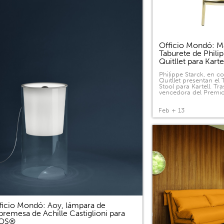
Officio Mondó: Ma
Taburete de Phili
Quitllet para Kart
Philippe Starck, en c
Quitllet presentan el
Stool para Kartell. Tras
vencedora del Premi
Feb + 13
ficio Mondó: Aoy, lámpara de
bremesa de Achille Castiglioni para
LOS®