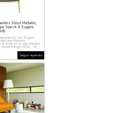
sters Stool Metallic,
ppe Starck & Eugeni
ell®
olaboración con Eugeni
 Taburete Masters
 el éxito de la silla Masters,
o Good Design 2010 …
>
Seguir leyendo