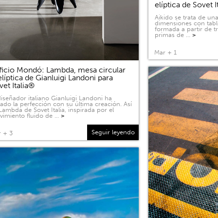
elíptica de Sovet I
Aikido se trata de u
dimensiones con tabl
formada a partir de 
primas de …
>
Mar + 1
ficio Mondó: Lambda, mesa circular
elíptica de Gianluigi Landoni para
vet Italia®
diseñador italiano Gianluigi Landoni ha
ado la perfección con su última creación. Así
Lambda de Sovet Italia, inspirada por el
imiento fluido de …
>
Seguir leyendo
 + 3