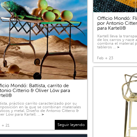
Officio Mondó: Fli
por Antonio Citte
para Kartell®
Kartell lleva la tran
de los carros y nace a
combina el material p
tableros …
>
Feb + 23
ficio Mondó: Battista, carrito de
tonio Citterio & Oliver Löw para
rtell®
tista, práctico carrito caracterizado por su
posición en la que se combinan materiales
sticos y metal. Diseño de Antonio Citterio &
ver Löw para Kartell. …
>
Seguir leyendo
 + 21