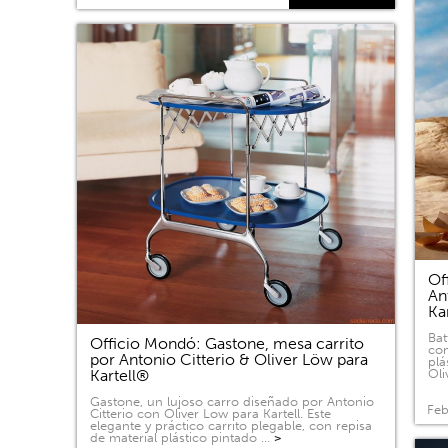
Of
An
Ka
Bat
Officio Mondó: Gastone, mesa carrito
com
por Antonio Citterio & Oliver Löw para
plá
Kartell®
Oli
Gastone, un lujoso carro diseñado por Antonio
Feb
Citterio con Oliver Low para Kartell. Este
elegante y práctico carrito plegable, con repisa
de material plástico pintado …
>