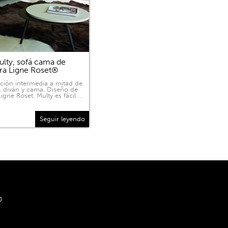
lty, sofá cama de
ra Ligne Roset®
ición intermedia a mitad de
, diván y cama. Diseño de
igne Roset. Multy es fácil …
Seguir leyendo
0