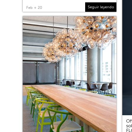
Seguir leyendo
Feb + 20
Of
so
F