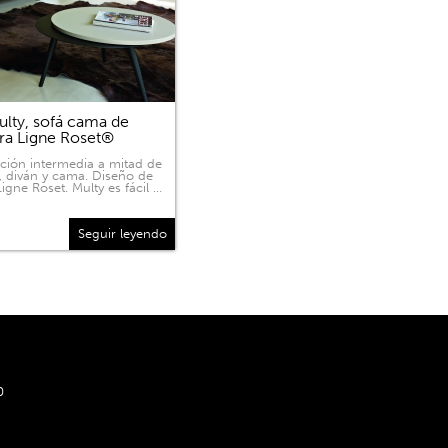
lty, sofá cama de
ra Ligne Roset®
ición intermedia a mitad de
, diván y cama. Diseño de
igne Roset. Multy es fácil …
Seguir leyendo
0