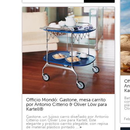
Of
An
Ka
Bat
Officio Mondó: Gastone, mesa carrito
com
por Antonio Citterio & Oliver Löw para
plá
Kartell®
Oli
Gastone, un lujoso carro diseñado por Antonio
Feb
Citterio con Oliver Low para Kartell. Este
elegante y práctico carrito plegable, con repisa
de material plástico pintado …
>