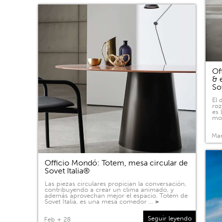
Of
& 
So
El 
roz
es 
mov
Mar
Officio Mondó: Totem, mesa circular de
Sovet Italia®
Las piezas circulares propician la conversación,
contribuyendo a crear un clima animado, y
además aprovechan mejor el espacio. Totem de
Sovet Italia, es una mesa comedor …
>
Seguir leyendo
Feb + 28