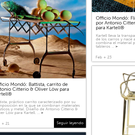
Officio Mondó: Fli
por Antonio Citte
para Kartell®
Kartell lleva la tran
de los carros y nace a
combina el material p
tableros …
>
Feb + 23
ficio Mondó: Battista, carrito de
tonio Citterio & Oliver Löw para
rtell®
tista, práctico carrito caracterizado por su
posición en la que se combinan materiales
sticos y metal. Diseño de Antonio Citterio &
ver Löw para Kartell. …
>
Seguir leyendo
 + 21