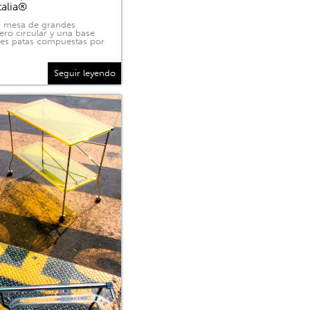
talia®
na mesa de grandes
ero circular y una base
tres patas compuestas por
Seguir leyendo