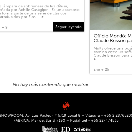
, lámpara de sobremesa de luz difusa,
eñada por Achille Castiglioni. Es un accesorio
 forma parte de una serie de clásicos
ntroducidos por Flos. …
>
Seguir leyendo
 + 9
Officio Mondó: Mu
Claude Brisson pa
Multy ofrece una pos
camino entre un sofá
Claude Brisson para L
>
Ene + 25
SHOWROOM: Av. Luis Pasteur # 5719 Local 8 – Vitacura - +56 2 2876520
FABRICA: Mar del Sur # 7190 – Pudahuel - +56 227474535