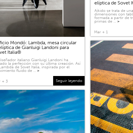
elíptica de Sovet I
Aikido se trata de u
dimensiones con tabl
formada a partir de 
primas de …
>
Mar + 1
ficio Mondó: Lambda, mesa circular
elíptica de Gianluigi Landoni para
vet Italia®
diseñador italiano Gianluigi Landoni ha
ado la perfección con su última creación. Así
Lambda de Sovet Italia, inspirada por el
imiento fluido de …
>
Seguir leyendo
 + 3