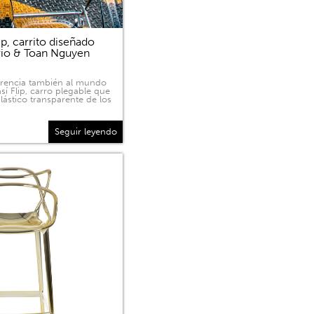
p, carrito diseñado
rio & Toan Nguyen
sparencia también al mundo
sí Flip, carro plegable que
lástico transparente de los
Seguir leyendo