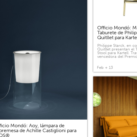
Officio Mondó: Ma
Taburete de Phili
Quitllet para Kart
Philippe Starck, en c
Quitllet presentan el
Stool para Kartell. Tras
vencedora del Premi
Feb + 13
ficio Mondó: Aoy, lámpara de
bremesa de Achille Castiglioni para
LOS®