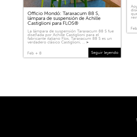
Aoy
dis
Officio Mondó: Taraxacum 88 S,
que
rei
lámpara de suspensión de Achille
Castiglioni para FLOS®
Feb
La lámpara de suspensión Taraxacum 88 S fue
diseñada por Achille Castiglioni para el
fabricante italiano Flos. Taraxacum 88 S es un
verdadero clásico Castiglioni, …
>
Seguir leyendo
Feb + 8