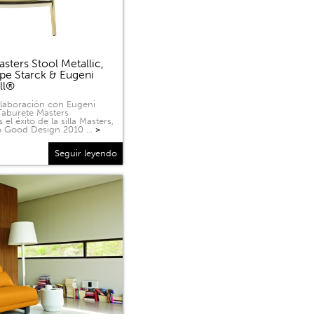
sters Stool Metallic,
ppe Starck & Eugeni
ell®
olaboración con Eugeni
 Taburete Masters
 el éxito de la silla Masters,
o Good Design 2010 …
>
Seguir leyendo