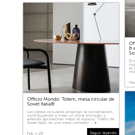
Of
& 
So
El 
roz
es 
mov
Mar
Officio Mondó: Totem, mesa circular de
Sovet Italia®
Las piezas circulares propician la conversación,
contribuyendo a crear un clima animado, y
además aprovechan mejor el espacio. Totem de
Sovet Italia, es una mesa comedor …
>
Seguir leyendo
Feb + 28