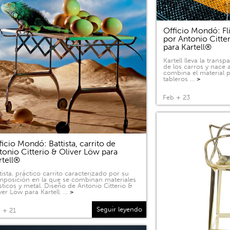
Officio Mondó: Fli
por Antonio Citte
para Kartell®
Kartell lleva la tran
de los carros y nace a
combina el material p
tableros …
>
Feb + 23
ficio Mondó: Battista, carrito de
tonio Citterio & Oliver Löw para
rtell®
tista, práctico carrito caracterizado por su
posición en la que se combinan materiales
sticos y metal. Diseño de Antonio Citterio &
ver Löw para Kartell. …
>
Seguir leyendo
 + 21