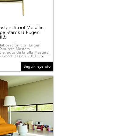
sters Stool Metallic,
ppe Starck & Eugeni
ell®
olaboración con Eugeni
 Taburete Masters
 el éxito de la silla Masters,
o Good Design 2010 …
>
Seguir leyendo