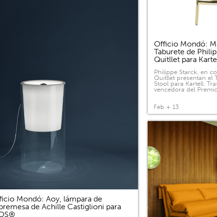
Officio Mondó: Ma
Taburete de Phili
Quitllet para Kart
Philippe Starck, en c
Quitllet presentan el
Stool para Kartell. Tras
vencedora del Premi
Feb + 13
ficio Mondó: Aoy, lámpara de
bremesa de Achille Castiglioni para
LOS®