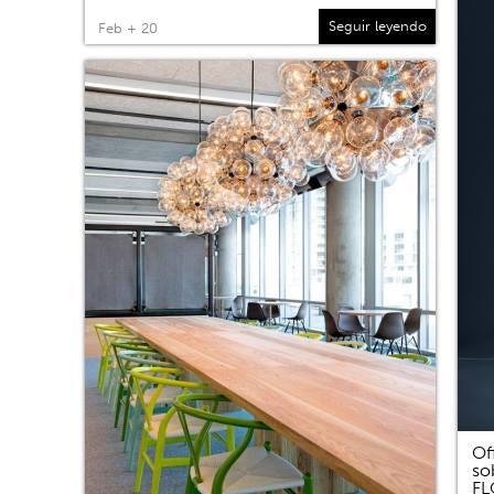
Seguir leyendo
Feb + 20
Of
so
F