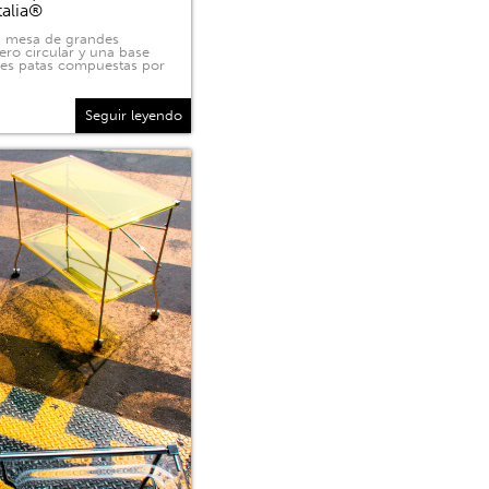
talia®
na mesa de grandes
ero circular y una base
tres patas compuestas por
Seguir leyendo