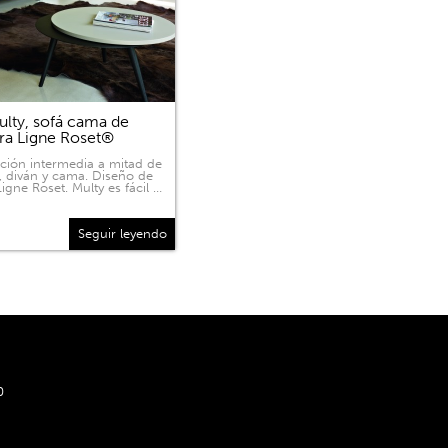
lty, sofá cama de
ra Ligne Roset®
ición intermedia a mitad de
, diván y cama. Diseño de
igne Roset. Multy es fácil …
Seguir leyendo
0