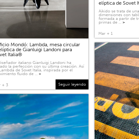
elíptica de Sovet I
Aikido se trata de u
dimensiones con tabl
formada a partir de 
primas de …
>
Mar + 1
ficio Mondó: Lambda, mesa circular
elíptica de Gianluigi Landoni para
vet Italia®
diseñador italiano Gianluigi Landoni ha
ado la perfección con su última creación. Así
Lambda de Sovet Italia, inspirada por el
imiento fluido de …
>
Seguir leyendo
 + 3