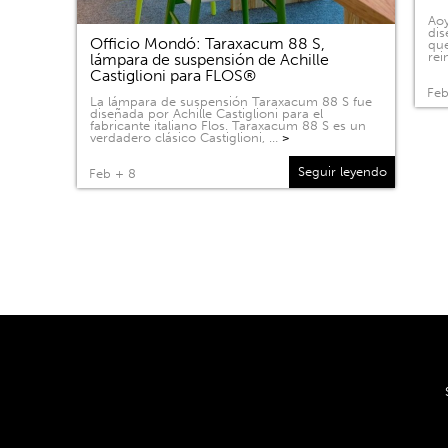
Aoy
dis
Officio Mondó: Taraxacum 88 S,
que
rei
lámpara de suspensión de Achille
Castiglioni para FLOS®
Feb
La lámpara de suspensión Taraxacum 88 S fue
diseñada por Achille Castiglioni para el
fabricante italiano Flos. Taraxacum 88 S es un
verdadero clásico Castiglioni, …
>
Seguir leyendo
Feb + 8