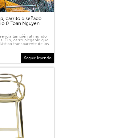
p, carrito diseñado
rio & Toan Nguyen
sparencia también al mundo
sí Flip, carro plegable que
lástico transparente de los
Seguir leyendo