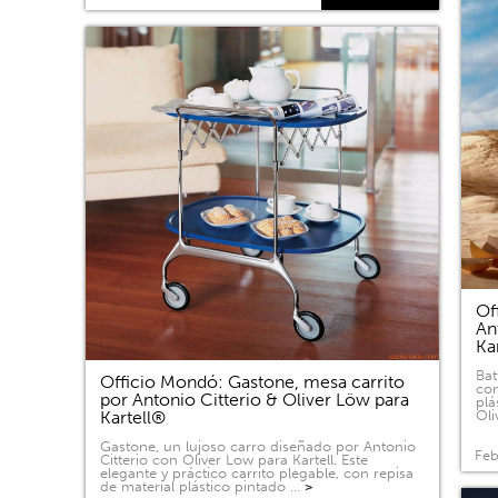
Of
An
Ka
Bat
Officio Mondó: Gastone, mesa carrito
com
por Antonio Citterio & Oliver Löw para
plá
Kartell®
Oli
Gastone, un lujoso carro diseñado por Antonio
Feb
Citterio con Oliver Low para Kartell. Este
elegante y práctico carrito plegable, con repisa
de material plástico pintado …
>