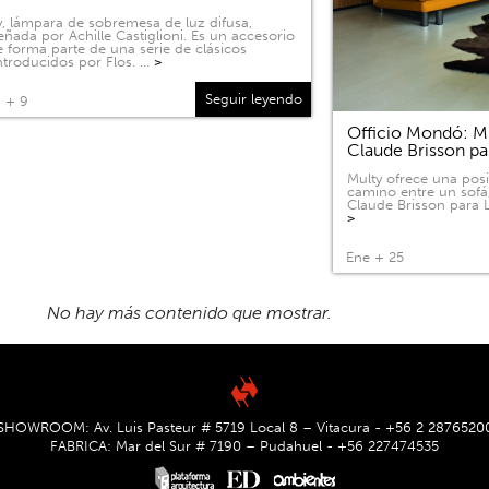
, lámpara de sobremesa de luz difusa,
eñada por Achille Castiglioni. Es un accesorio
 forma parte de una serie de clásicos
ntroducidos por Flos. …
>
Seguir leyendo
 + 9
Officio Mondó: Mu
Claude Brisson pa
Multy ofrece una pos
camino entre un sofá
Claude Brisson para L
>
Ene + 25
SHOWROOM: Av. Luis Pasteur # 5719 Local 8 – Vitacura - +56 2 2876520
FABRICA: Mar del Sur # 7190 – Pudahuel - +56 227474535