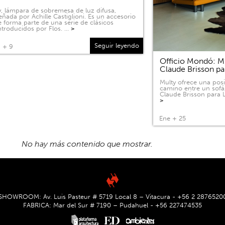
, lámpara de sobremesa de luz difusa,
eñada por Achille Castiglioni. Es un accesorio
 forma parte de una serie de clásicos
ntroducidos por Flos. …
>
Seguir leyendo
 + 9
Officio Mondó: Mu
Claude Brisson pa
Multy ofrece una pos
camino entre un sofá
Claude Brisson para L
>
Ene + 25
No hay más contenido que mostrar.
SHOWROOM: Av. Luis Pasteur # 5719 Local 8 – Vitacura - +56 2 2876520
FABRICA: Mar del Sur # 7190 – Pudahuel - +56 227474535