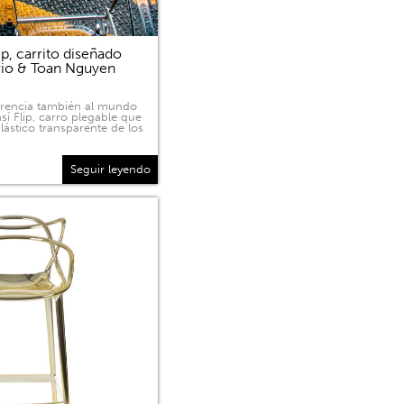
p, carrito diseñado
rio & Toan Nguyen
sparencia también al mundo
sí Flip, carro plegable que
lástico transparente de los
Seguir leyendo