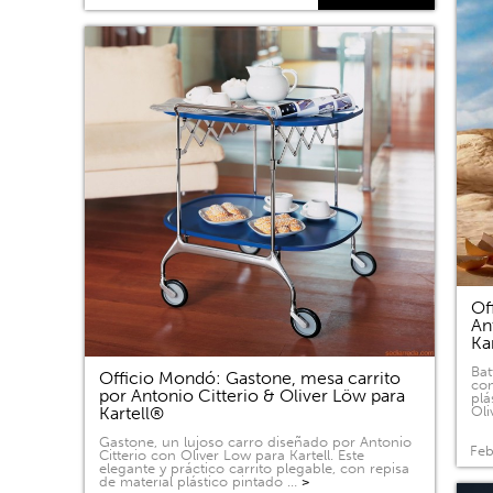
Of
An
Ka
Bat
Officio Mondó: Gastone, mesa carrito
com
por Antonio Citterio & Oliver Löw para
plá
Kartell®
Oli
Gastone, un lujoso carro diseñado por Antonio
Feb
Citterio con Oliver Low para Kartell. Este
elegante y práctico carrito plegable, con repisa
de material plástico pintado …
>