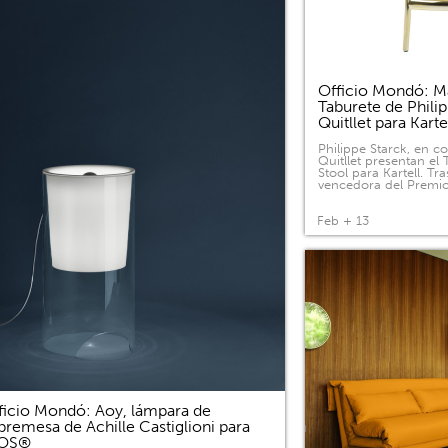
Officio Mondó: Ma
Taburete de Phili
Quitllet para Kart
Philippe Starck, en c
Quitllet presentan el
Stool para Kartell. Tras
vencedora del Premi
Feb + 13
ficio Mondó: Aoy, lámpara de
bremesa de Achille Castiglioni para
LOS®