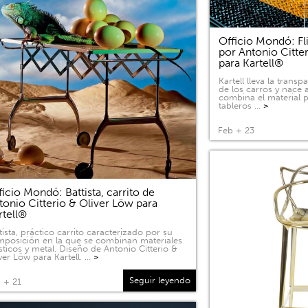
Officio Mondó: Fli
por Antonio Citte
para Kartell®
Kartell lleva la tran
de los carros y nace a
combina el material p
tableros …
>
Feb + 23
ficio Mondó: Battista, carrito de
tonio Citterio & Oliver Löw para
rtell®
tista, práctico carrito caracterizado por su
posición en la que se combinan materiales
sticos y metal. Diseño de Antonio Citterio &
ver Löw para Kartell. …
>
Seguir leyendo
 + 21