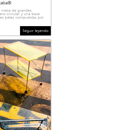
talia®
na mesa de grandes
ero circular y una base
tres patas compuestas por
Seguir leyendo