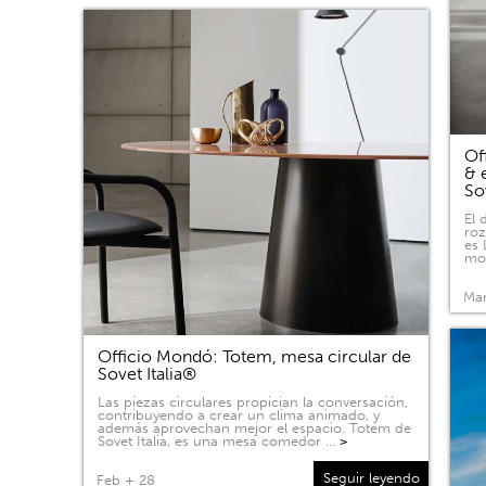
Of
& 
So
El 
roz
es 
mov
Mar
Officio Mondó: Totem, mesa circular de
Sovet Italia®
Las piezas circulares propician la conversación,
contribuyendo a crear un clima animado, y
además aprovechan mejor el espacio. Totem de
Sovet Italia, es una mesa comedor …
>
Seguir leyendo
Feb + 28