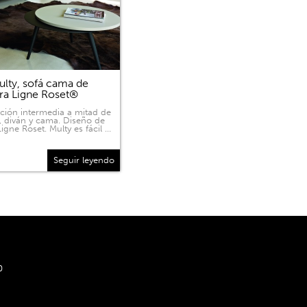
lty, sofá cama de
ra Ligne Roset®
ición intermedia a mitad de
, diván y cama. Diseño de
igne Roset. Multy es fácil …
Seguir leyendo
0