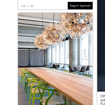
Seguir leyendo
Feb + 20
Of
so
F