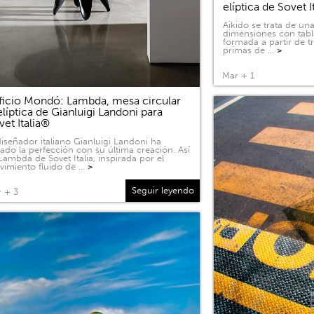
elíptica de Sovet I
Aikido se trata de u
dimensiones con tabl
formada a partir de 
primas de …
>
Mar + 1
ficio Mondó: Lambda, mesa circular
elíptica de Gianluigi Landoni para
vet Italia®
diseñador italiano Gianluigi Landoni ha
ado la perfección con su última creación. Así
Lambda de Sovet Italia, inspirada por el
imiento fluido de …
>
Seguir leyendo
 + 3