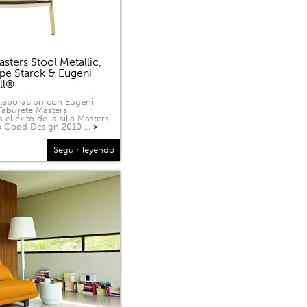
sters Stool Metallic,
ppe Starck & Eugeni
ell®
olaboración con Eugeni
 Taburete Masters
 el éxito de la silla Masters,
o Good Design 2010 …
>
Seguir leyendo