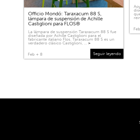
Aoy
dis
Officio Mondó: Taraxacum 88 S,
que
rei
lámpara de suspensión de Achille
Castiglioni para FLOS®
Feb
La lámpara de suspensión Taraxacum 88 S fue
diseñada por Achille Castiglioni para el
fabricante italiano Flos. Taraxacum 88 S es un
verdadero clásico Castiglioni, …
>
Seguir leyendo
Feb + 8