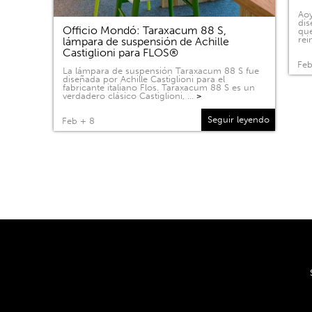
Aoy
dis
Officio Mondó: Taraxacum 88 S,
que
rei
lámpara de suspensión de Achille
Castiglioni para FLOS®
Feb
La lámpara de suspensión Taraxacum 88 S fue
diseñada por Achille Castiglioni para el
fabricante italiano Flos. Taraxacum 88 S es un
verdadero clásico Castiglioni, …
>
Seguir leyendo
Feb + 8