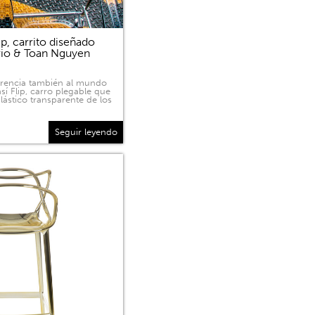
p, carrito diseñado
rio & Toan Nguyen
sparencia también al mundo
sí Flip, carro plegable que
lástico transparente de los
Seguir leyendo