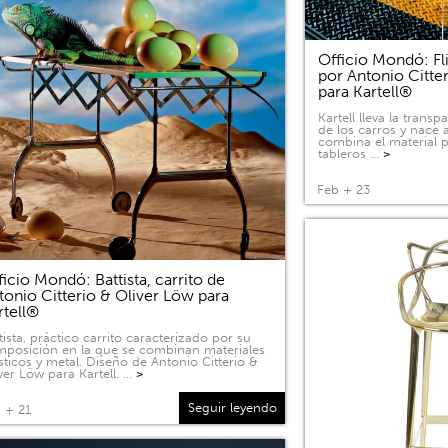
Officio Mondó: Fli
por Antonio Citte
para Kartell®
Kartell lleva la tran
de los carros y nace a
combina el material p
tableros …
>
Feb + 23
ficio Mondó: Battista, carrito de
tonio Citterio & Oliver Löw para
rtell®
tista, práctico carrito caracterizado por su
posición en la que se combinan materiales
sticos y metal. Diseño de Antonio Citterio &
ver Löw para Kartell. …
>
Seguir leyendo
 + 21