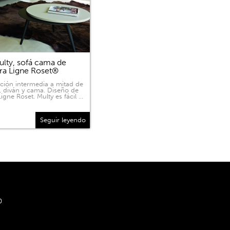
lty, sofá cama de
ra Ligne Roset®
ición intermedia a mitad de
, diván y cama. Diseño de
igne Roset. Multy es fácil …
Seguir leyendo
0