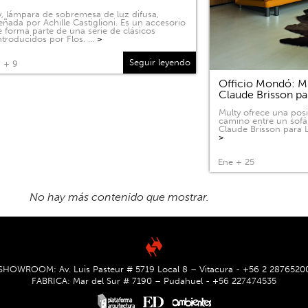
, lámpara de sobremesa de luz difusa,
eñada por Achille Castiglioni. Es un accesorio
 forma parte de una serie de clásicos
ntroducidos por Flos. …
>
Seguir leyendo
 + 9
Officio Mondó: Mu
Claude Brisson pa
Multy ofrece una pos
camino entre un sofá
Claude Brisson para L
>
Ene + 25
SHOWROOM: Av. Luis Pasteur # 5719 Local 8 – Vitacura - +56 2 2876520
FABRICA: Mar del Sur # 7190 – Pudahuel - +56 227474535