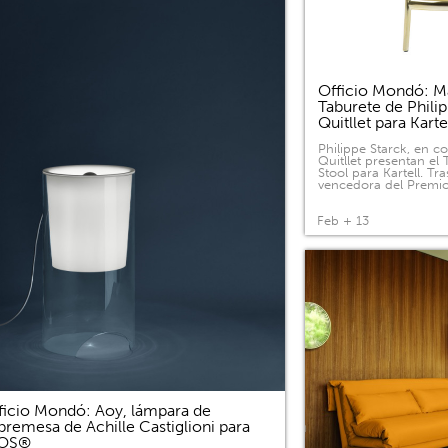
Officio Mondó: Ma
Taburete de Phili
Quitllet para Kart
Philippe Starck, en c
Quitllet presentan el
Stool para Kartell. Tras
vencedora del Premi
Feb + 13
ficio Mondó: Aoy, lámpara de
bremesa de Achille Castiglioni para
LOS®