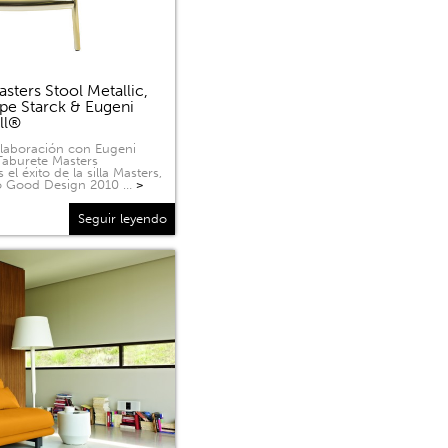
sters Stool Metallic,
ppe Starck & Eugeni
ell®
olaboración con Eugeni
 Taburete Masters
 el éxito de la silla Masters,
o Good Design 2010 …
>
Seguir leyendo