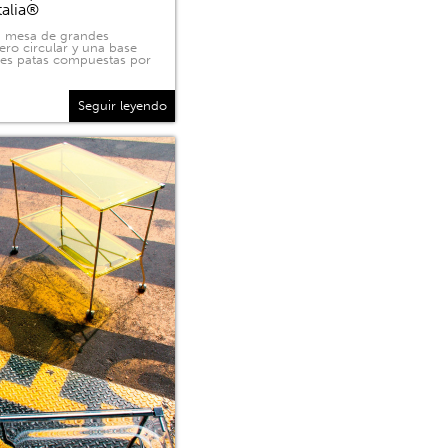
talia®
na mesa de grandes
ero circular y una base
tres patas compuestas por
Seguir leyendo