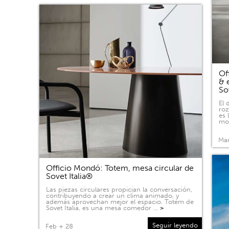
Of
& 
So
El 
roz
es 
mov
Mar
Officio Mondó: Totem, mesa circular de
Sovet Italia®
Las piezas circulares propician la conversación,
contribuyendo a crear un clima animado, y
además aprovechan mejor el espacio. Totem de
Sovet Italia, es una mesa comedor …
>
Seguir leyendo
Feb + 28