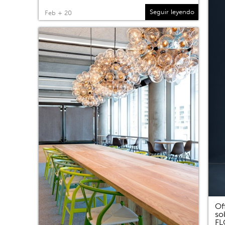
Seguir leyendo
Feb + 20
Of
so
F