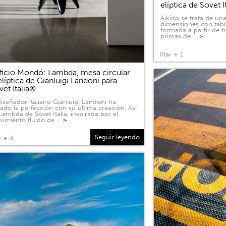
elíptica de Sovet I
Aikido se trata de u
dimensiones con tabl
formada a partir de 
primas de …
>
Mar + 1
ficio Mondó: Lambda, mesa circular
elíptica de Gianluigi Landoni para
vet Italia®
diseñador italiano Gianluigi Landoni ha
ado la perfección con su última creación. Así
Lambda de Sovet Italia, inspirada por el
imiento fluido de …
>
Seguir leyendo
 + 3