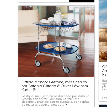
Of
An
Ka
Bat
Officio Mondó: Gastone, mesa carrito
com
por Antonio Citterio & Oliver Löw para
plá
Kartell®
Oli
Gastone, un lujoso carro diseñado por Antonio
Feb
Citterio con Oliver Low para Kartell. Este
elegante y práctico carrito plegable, con repisa
de material plástico pintado …
>