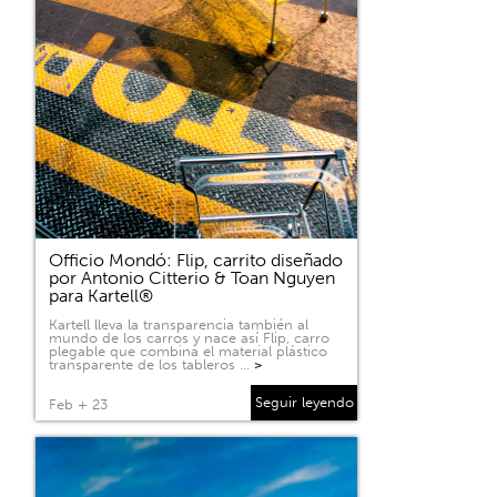
Officio Mondó: Flip, carrito diseñado
por Antonio Citterio & Toan Nguyen
para Kartell®
Kartell lleva la transparencia también al
mundo de los carros y nace así Flip, carro
plegable que combina el material plástico
transparente de los tableros …
>
Seguir leyendo
Feb + 23