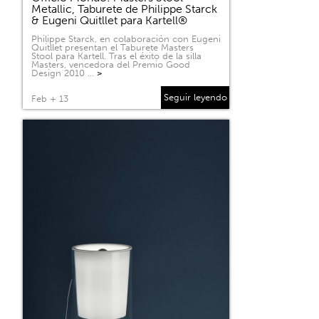
Metallic, Taburete de Philippe Starck
& Eugeni Quitllet para Kartell®
Philippe Starck, en colaboración con Eugeni
Quitllet presentan el Taburete Masters
Stool para Kartell. Tras el éxito de la silla
Masters, vencedora del Premio Good
Design 2010 …
>
Seguir leyendo
Feb + 13