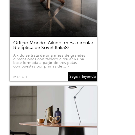
Officio Mondó: Aikido, mesa circular
& elíptica de Sovet Italia®
Aikido se trata de una mesa de grandes
dimensiones con tablero circular y una
base formada a partir de tres patas
compuestas por primas de …
>
Seguir leyendo
Mar + 1