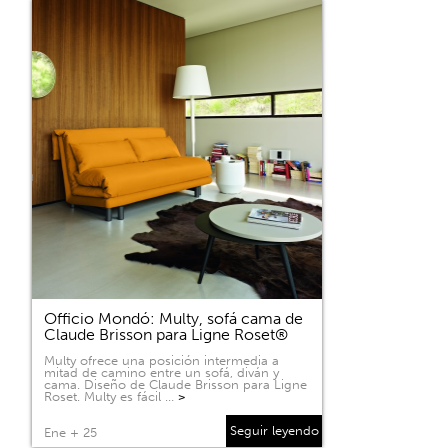
Officio Mondó: Multy, sofá cama de
Claude Brisson para Ligne Roset®
Multy ofrece una posición intermedia a
mitad de camino entre un sofá, diván y
cama. Diseño de Claude Brisson para Ligne
Roset. Multy es fácil …
>
Seguir leyendo
Ene + 25