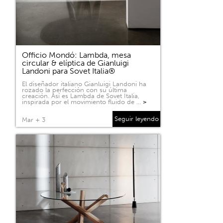
Officio Mondó: Lambda, mesa
circular & elíptica de Gianluigi
Landoni para Sovet Italia®
El diseñador italiano Gianluigi Landoni ha
rozado la perfección con su última
creación. Así es Lambda de Sovet Italia,
inspirada por el movimiento fluido de …
>
Seguir leyendo
Mar + 3