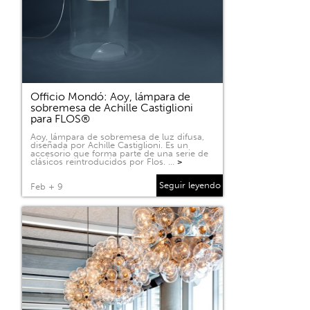
Officio Mondó: Aoy, lámpara de
sobremesa de Achille Castiglioni
para FLOS®
Aoy, lámpara de sobremesa de luz difusa,
diseñada por Achille Castiglioni. Es un
accesorio que forma parte de una serie de
clásicos reintroducidos por Flos. …
>
Seguir leyendo
Feb + 9