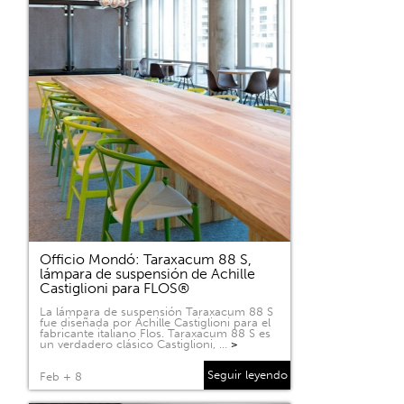
Officio Mondó: Taraxacum 88 S,
lámpara de suspensión de Achille
Castiglioni para FLOS®
La lámpara de suspensión Taraxacum 88 S
fue diseñada por Achille Castiglioni para el
fabricante italiano Flos. Taraxacum 88 S es
un verdadero clásico Castiglioni, …
>
Seguir leyendo
Feb + 8