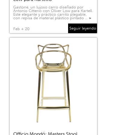
Gastone, un lujoso carro diseñado por
Antonio Citterio con Oliver Low para Kartell.
Este elegante y práctico carrito plegable,
con repisa de material plástico pintado …
>
Seguir leyendo
Feb + 20
Officio Mondó: Masters Stool