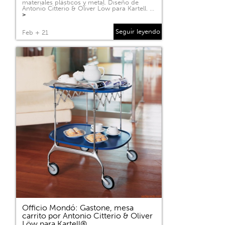
materiales plásticos y metal. Diseño de
Antonio Citterio & Oliver Löw para Kartell. …
>
Seguir leyendo
Feb + 21
Officio Mondó: Gastone, mesa
carrito por Antonio Citterio & Oliver
Löw para Kartell®