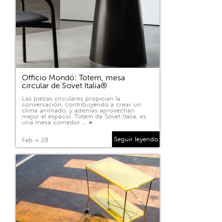
Officio Mondó: Totem, mesa
circular de Sovet Italia®
Las piezas circulares propician la
conversación, contribuyendo a crear un
clima animado, y además aprovechan
mejor el espacio. Totem de Sovet Italia, es
una mesa comedor …
>
Seguir leyendo
Feb + 28