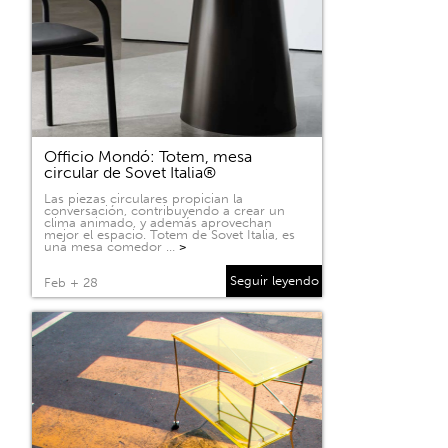
Officio Mondó: Totem, mesa
circular de Sovet Italia®
Las piezas circulares propician la
conversación, contribuyendo a crear un
clima animado, y además aprovechan
mejor el espacio. Totem de Sovet Italia, es
una mesa comedor …
>
Seguir leyendo
Feb + 28