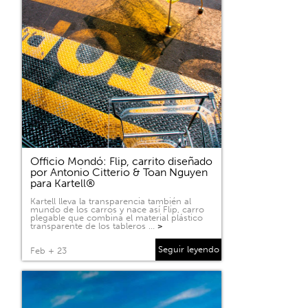
Officio Mondó: Flip, carrito diseñado
por Antonio Citterio & Toan Nguyen
para Kartell®
Kartell lleva la transparencia también al
mundo de los carros y nace así Flip, carro
plegable que combina el material plástico
transparente de los tableros …
>
Seguir leyendo
Feb + 23