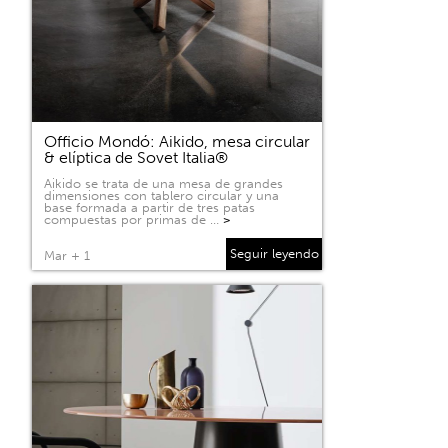
Officio Mondó: Aikido, mesa circular
& elíptica de Sovet Italia®
Aikido se trata de una mesa de grandes
dimensiones con tablero circular y una
base formada a partir de tres patas
compuestas por primas de …
>
Seguir leyendo
Mar + 1