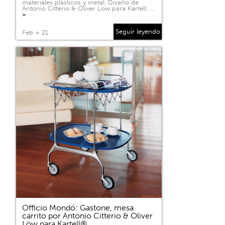
materiales plásticos y metal. Diseño de
Antonio Citterio & Oliver Löw para Kartell. …
>
Seguir leyendo
Feb + 21
Officio Mondó: Gastone, mesa
carrito por Antonio Citterio & Oliver
Löw para Kartell®