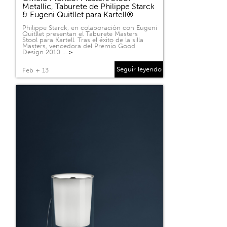
Metallic, Taburete de Philippe Starck
& Eugeni Quitllet para Kartell®
Philippe Starck, en colaboración con Eugeni
Quitllet presentan el Taburete Masters
Stool para Kartell. Tras el éxito de la silla
Masters, vencedora del Premio Good
Design 2010 …
>
Seguir leyendo
Feb + 13