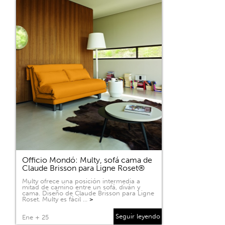
Officio Mondó: Multy, sofá cama de
Claude Brisson para Ligne Roset®
Multy ofrece una posición intermedia a
mitad de camino entre un sofá, diván y
cama. Diseño de Claude Brisson para Ligne
Roset. Multy es fácil …
>
Seguir leyendo
Ene + 25