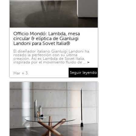
Officio Mondó: Lambda, mesa
circular & elíptica de Gianluigi
Landoni para Sovet Italia®
El diseñador italiano Gianluigi Landoni ha
rozado la perfección con su última
creación. Así es Lambda de Sovet Italia,
inspirada por el movimiento fluido de …
>
Seguir leyendo
Mar + 3