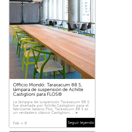
Officio Mondó: Taraxacum 88 S,
lámpara de suspensión de Achille
Castiglioni para FLOS®
La lámpara de suspensión Taraxacum 88 S
fue diseñada por Achille Castiglioni para el
fabricante italiano Flos. Taraxacum 88 S es
un verdadero clásico Castiglioni, …
>
Seguir leyendo
Feb + 8