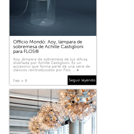
Officio Mondó: Aoy, lámpara de
sobremesa de Achille Castiglioni
para FLOS®
Aoy, lámpara de sobremesa de luz difusa,
diseñada por Achille Castiglioni. Es un
accesorio que forma parte de una serie de
clásicos reintroducidos por Flos. …
>
Seguir leyendo
Feb + 9