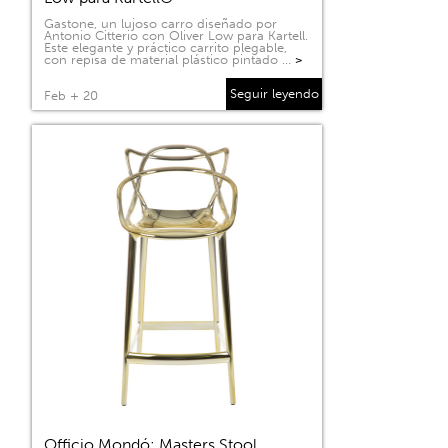
Gastone, un lujoso carro diseñado por
Antonio Citterio con Oliver Low para Kartell.
Este elegante y práctico carrito plegable,
con repisa de material plástico pintado …
>
Seguir leyendo
Feb + 20
Officio Mondó: Masters Stool