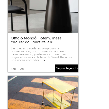
Officio Mondó: Totem, mesa
circular de Sovet Italia®
Las piezas circulares propician la
conversación, contribuyendo a crear un
clima animado, y además aprovechan
mejor el espacio. Totem de Sovet Italia, es
una mesa comedor …
>
Seguir leyendo
Feb + 28