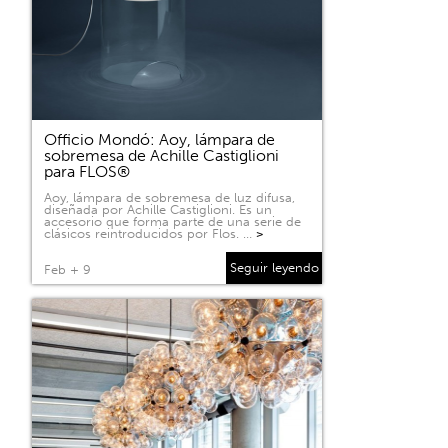
Officio Mondó: Aoy, lámpara de
sobremesa de Achille Castiglioni
para FLOS®
Aoy, lámpara de sobremesa de luz difusa,
diseñada por Achille Castiglioni. Es un
accesorio que forma parte de una serie de
clásicos reintroducidos por Flos. …
>
Seguir leyendo
Feb + 9