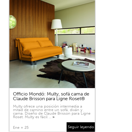
Officio Mondó: Multy, sofá cama de
Claude Brisson para Ligne Roset®
Multy ofrece una posición intermedia a
mitad de camino entre un sofá, diván y
cama. Diseño de Claude Brisson para Ligne
Roset. Multy es fácil …
>
Seguir leyendo
Ene + 25