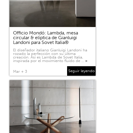
Officio Mondó: Lambda, mesa
circular & elíptica de Gianluigi
Landoni para Sovet Italia®
El diseñador italiano Gianluigi Landoni ha
rozado la perfección con su última
creación. Así es Lambda de Sovet Italia,
inspirada por el movimiento fluido de …
>
Seguir leyendo
Mar + 3