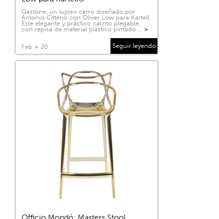
Gastone, un lujoso carro diseñado por
Antonio Citterio con Oliver Low para Kartell.
Este elegante y práctico carrito plegable,
con repisa de material plástico pintado …
>
Seguir leyendo
Feb + 20
Officio Mondó: Masters Stool