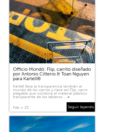
Officio Mondó: Flip, carrito diseñado
por Antonio Citterio & Toan Nguyen
para Kartell®
Kartell lleva la transparencia también al
mundo de los carros y nace así Flip, carro
plegable que combina el material plástico
transparente de los tableros …
>
Seguir leyendo
Feb + 23