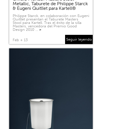
Metallic, Taburete de Philippe Starck
& Eugeni Quitllet para Kartell®
Philippe Starck, en colaboración con Eugeni
Quitllet presentan el Taburete Masters
Stool para Kartell. Tras el éxito de la silla
Masters, vencedora del Premio Good
Design 2010 …
>
Seguir leyendo
Feb + 13