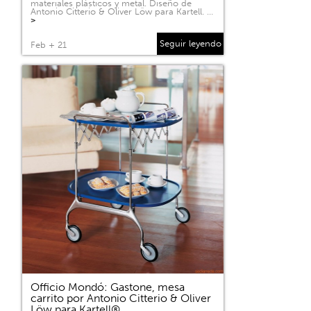
materiales plásticos y metal. Diseño de
Antonio Citterio & Oliver Löw para Kartell. …
>
Seguir leyendo
Feb + 21
Officio Mondó: Gastone, mesa
carrito por Antonio Citterio & Oliver
Löw para Kartell®