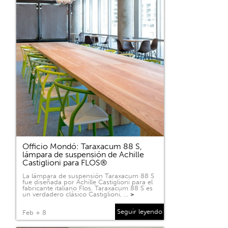
Officio Mondó: Taraxacum 88 S,
lámpara de suspensión de Achille
Castiglioni para FLOS®
La lámpara de suspensión Taraxacum 88 S
fue diseñada por Achille Castiglioni para el
fabricante italiano Flos. Taraxacum 88 S es
un verdadero clásico Castiglioni, …
>
Seguir leyendo
Feb + 8