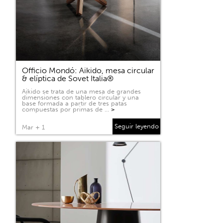
Officio Mondó: Aikido, mesa circular
& elíptica de Sovet Italia®
Aikido se trata de una mesa de grandes
dimensiones con tablero circular y una
base formada a partir de tres patas
compuestas por primas de …
>
Seguir leyendo
Mar + 1