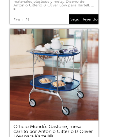
materiales plásticos y metal. Diseño de
Antonio Citterio & Oliver Löw para Kartell. …
>
Seguir leyendo
Feb + 21
Officio Mondó: Gastone, mesa
carrito por Antonio Citterio & Oliver
Löw para Kartell®