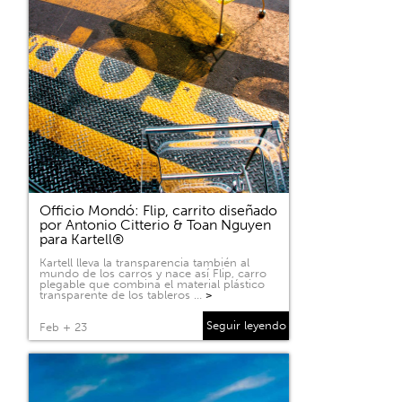
Officio Mondó: Flip, carrito diseñado
por Antonio Citterio & Toan Nguyen
para Kartell®
Kartell lleva la transparencia también al
mundo de los carros y nace así Flip, carro
plegable que combina el material plástico
transparente de los tableros …
>
Seguir leyendo
Feb + 23