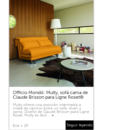
Officio Mondó: Multy, sofá cama de
Claude Brisson para Ligne Roset®
Multy ofrece una posición intermedia a
mitad de camino entre un sofá, diván y
cama. Diseño de Claude Brisson para Ligne
Roset. Multy es fácil …
>
Seguir leyendo
Ene + 25