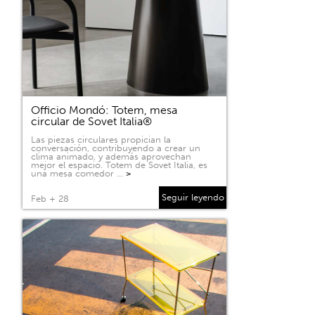
Officio Mondó: Totem, mesa
circular de Sovet Italia®
Las piezas circulares propician la
conversación, contribuyendo a crear un
clima animado, y además aprovechan
mejor el espacio. Totem de Sovet Italia, es
una mesa comedor …
>
Seguir leyendo
Feb + 28