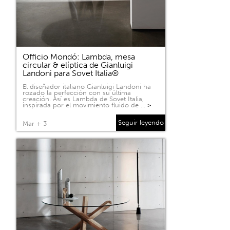
Officio Mondó: Lambda, mesa
circular & elíptica de Gianluigi
Landoni para Sovet Italia®
El diseñador italiano Gianluigi Landoni ha
rozado la perfección con su última
creación. Así es Lambda de Sovet Italia,
inspirada por el movimiento fluido de …
>
Seguir leyendo
Mar + 3