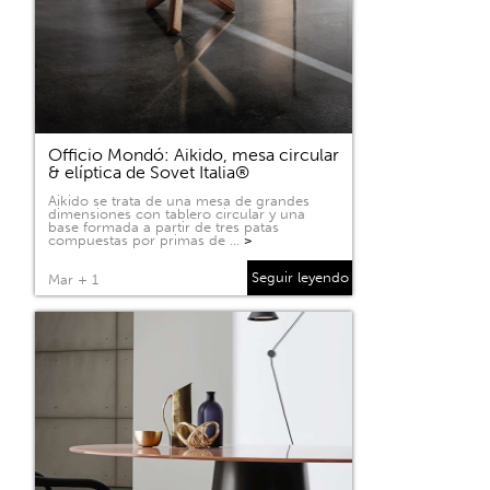
Officio Mondó: Aikido, mesa circular
& elíptica de Sovet Italia®
Aikido se trata de una mesa de grandes
dimensiones con tablero circular y una
base formada a partir de tres patas
compuestas por primas de …
>
Seguir leyendo
Mar + 1