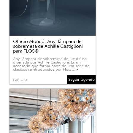
Officio Mondó: Aoy, lámpara de
sobremesa de Achille Castiglioni
para FLOS®
Aoy, lámpara de sobremesa de luz difusa,
diseñada por Achille Castiglioni. Es un
accesorio que forma parte de una serie de
clásicos reintroducidos por Flos. …
>
Seguir leyendo
Feb + 9