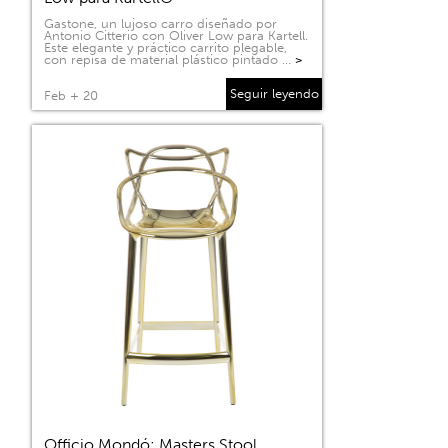
Gastone, un lujoso carro diseñado por
Antonio Citterio con Oliver Low para Kartell.
Este elegante y práctico carrito plegable,
con repisa de material plástico pintado …
>
Seguir leyendo
Feb + 20
Officio Mondó: Masters Stool