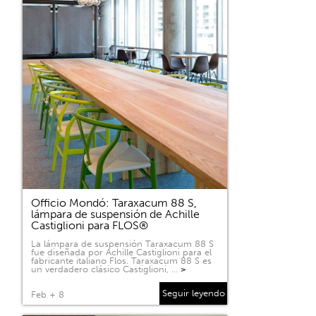
Officio Mondó: Taraxacum 88 S,
lámpara de suspensión de Achille
Castiglioni para FLOS®
La lámpara de suspensión Taraxacum 88 S
fue diseñada por Achille Castiglioni para el
fabricante italiano Flos. Taraxacum 88 S es
un verdadero clásico Castiglioni, …
>
Seguir leyendo
Feb + 8