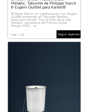
Metallic, Taburete de Philippe Starck
& Eugeni Quitllet para Kartell®
Philippe Starck, en colaboración con Eugeni
Quitllet presentan el Taburete Masters
Stool para Kartell. Tras el éxito de la silla
Masters, vencedora del Premio Good
Design 2010 …
>
Seguir leyendo
Feb + 13