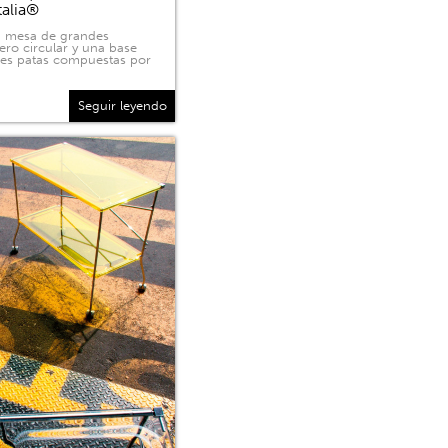
talia®
na mesa de grandes
ero circular y una base
tres patas compuestas por
Seguir leyendo