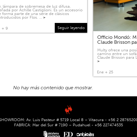
, lámpara de sobremesa de luz difusa,
eñada por Achille Castiglioni. Es un accesorio
 forma parte de una serie de clásicos
ntroducidos por Flos. …
>
Seguir leyendo
 + 9
Officio Mondó: Mu
Claude Brisson pa
Multy ofrece una pos
camino entre un sofá
Claude Brisson para L
>
Ene + 25
SHOWROOM: Av. Luis Pasteur # 5719 Local 8 – Vitacura - +56 2 2876520
FABRICA: Mar del Sur # 7190 – Pudahuel - +56 227474535