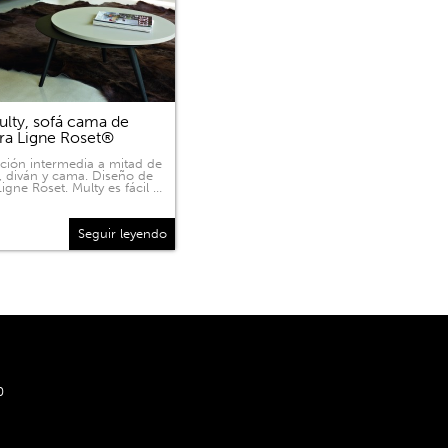
lty, sofá cama de
ra Ligne Roset®
ición intermedia a mitad de
, diván y cama. Diseño de
igne Roset. Multy es fácil …
Seguir leyendo
0