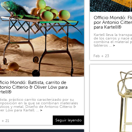
Officio Mondó: Fli
por Antonio Citte
para Kartell®
Kartell lleva la tran
de los carros y nace a
combina el material p
tableros …
>
Feb + 23
ficio Mondó: Battista, carrito de
tonio Citterio & Oliver Löw para
rtell®
tista, práctico carrito caracterizado por su
posición en la que se combinan materiales
sticos y metal. Diseño de Antonio Citterio &
ver Löw para Kartell. …
>
Seguir leyendo
 + 21