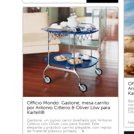
Of
An
Ka
Bat
Officio Mondó: Gastone, mesa carrito
com
por Antonio Citterio & Oliver Löw para
plá
Kartell®
Oli
Gastone, un lujoso carro diseñado por Antonio
Feb
Citterio con Oliver Low para Kartell. Este
elegante y práctico carrito plegable, con repisa
de material plástico pintado …
>