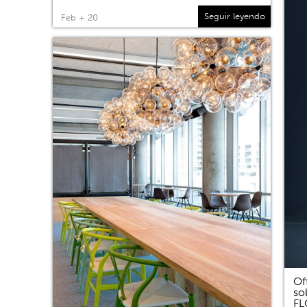
Seguir leyendo
Feb + 20
Of
so
F