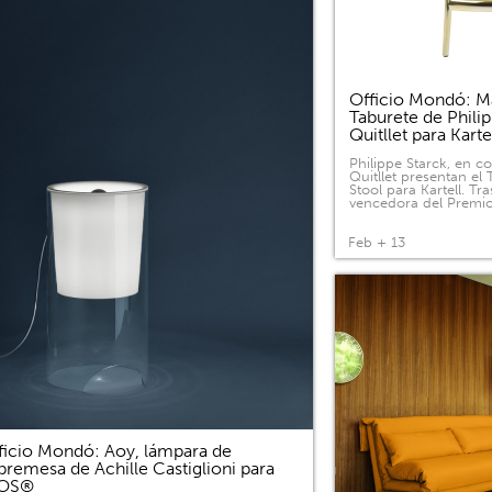
Officio Mondó: Ma
Taburete de Phili
Quitllet para Kart
Philippe Starck, en c
Quitllet presentan el
Stool para Kartell. Tras
vencedora del Premi
Feb + 13
ficio Mondó: Aoy, lámpara de
bremesa de Achille Castiglioni para
LOS®