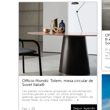
Of
& 
So
El 
roz
es 
mov
Mar
Officio Mondó: Totem, mesa circular de
Sovet Italia®
Las piezas circulares propician la conversación,
contribuyendo a crear un clima animado, y
además aprovechan mejor el espacio. Totem de
Sovet Italia, es una mesa comedor …
>
Seguir leyendo
Feb + 28