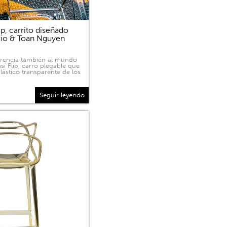
p, carrito diseñado
rio & Toan Nguyen
sparencia también al mundo
sí Flip, carro plegable que
lástico transparente de los
Seguir leyendo