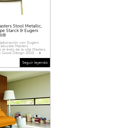
sters Stool Metallic,
ppe Starck & Eugeni
ell®
olaboración con Eugeni
 Taburete Masters
 el éxito de la silla Masters,
o Good Design 2010 …
>
Seguir leyendo