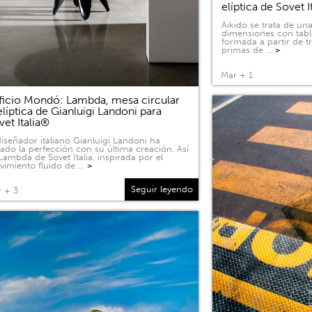
elíptica de Sovet I
Aikido se trata de u
dimensiones con tabl
formada a partir de 
primas de …
>
Mar + 1
ficio Mondó: Lambda, mesa circular
elíptica de Gianluigi Landoni para
vet Italia®
diseñador italiano Gianluigi Landoni ha
ado la perfección con su última creación. Así
Lambda de Sovet Italia, inspirada por el
imiento fluido de …
>
Seguir leyendo
 + 3