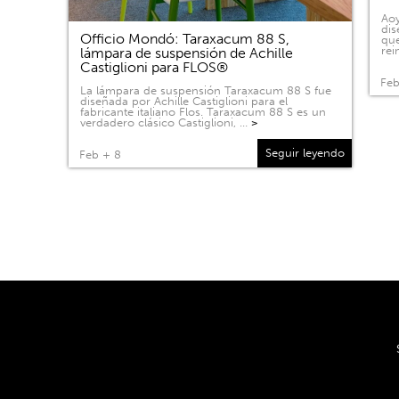
Aoy
dis
Officio Mondó: Taraxacum 88 S,
que
rei
lámpara de suspensión de Achille
Castiglioni para FLOS®
Feb
La lámpara de suspensión Taraxacum 88 S fue
diseñada por Achille Castiglioni para el
fabricante italiano Flos. Taraxacum 88 S es un
verdadero clásico Castiglioni, …
>
Seguir leyendo
Feb + 8