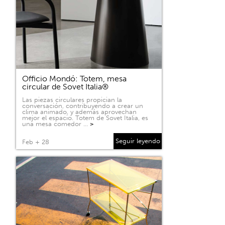
Officio Mondó: Totem, mesa
circular de Sovet Italia®
Las piezas circulares propician la
conversación, contribuyendo a crear un
clima animado, y además aprovechan
mejor el espacio. Totem de Sovet Italia, es
una mesa comedor …
>
Seguir leyendo
Feb + 28