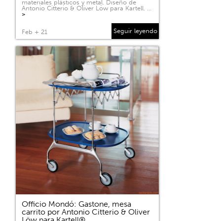
materiales plásticos y metal. Diseño de
Antonio Citterio & Oliver Löw para Kartell. …
>
Seguir leyendo
Feb + 21
Officio Mondó: Gastone, mesa
carrito por Antonio Citterio & Oliver
Löw para Kartell®