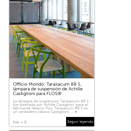
Officio Mondó: Taraxacum 88 S,
lámpara de suspensión de Achille
Castiglioni para FLOS®
La lámpara de suspensión Taraxacum 88 S
fue diseñada por Achille Castiglioni para el
fabricante italiano Flos. Taraxacum 88 S es
un verdadero clásico Castiglioni, …
>
Seguir leyendo
Feb + 8