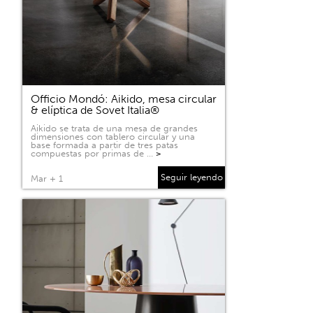
Officio Mondó: Aikido, mesa circular
& elíptica de Sovet Italia®
Aikido se trata de una mesa de grandes
dimensiones con tablero circular y una
base formada a partir de tres patas
compuestas por primas de …
>
Seguir leyendo
Mar + 1