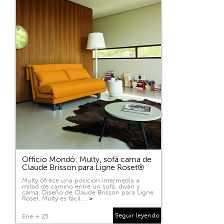
Officio Mondó: Multy, sofá cama de
Claude Brisson para Ligne Roset®
Multy ofrece una posición intermedia a
mitad de camino entre un sofá, diván y
cama. Diseño de Claude Brisson para Ligne
Roset. Multy es fácil …
>
Seguir leyendo
Ene + 25