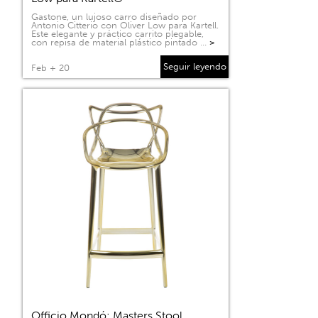
Gastone, un lujoso carro diseñado por
Antonio Citterio con Oliver Low para Kartell.
Este elegante y práctico carrito plegable,
con repisa de material plástico pintado …
>
Seguir leyendo
Feb + 20
Officio Mondó: Masters Stool