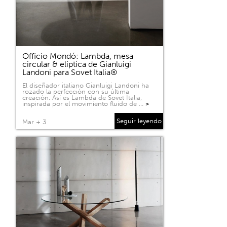
Officio Mondó: Lambda, mesa
circular & elíptica de Gianluigi
Landoni para Sovet Italia®
El diseñador italiano Gianluigi Landoni ha
rozado la perfección con su última
creación. Así es Lambda de Sovet Italia,
inspirada por el movimiento fluido de …
>
Seguir leyendo
Mar + 3