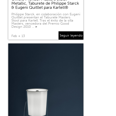
Metallic, Taburete de Philippe Starck
& Eugeni Quitllet para Kartell®
Philippe Starck, en colaboración con Eugeni
Quitllet presentan el Taburete Masters
Stool para Kartell. Tras el éxito de la silla
Masters, vencedora del Premio Good
Design 2010 …
>
Seguir leyendo
Feb + 13