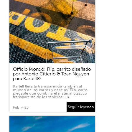
Officio Mondó: Flip, carrito diseñado
por Antonio Citterio & Toan Nguyen
para Kartell®
Kartell lleva la transparencia también al
mundo de los carros y nace así Flip, carro
plegable que combina el material plástico
transparente de los tableros …
>
Seguir leyendo
Feb + 23