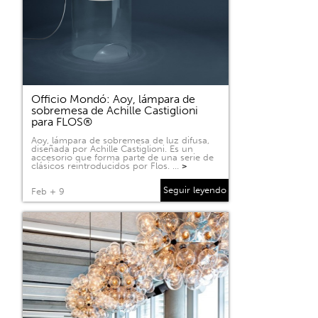
Officio Mondó: Aoy, lámpara de
sobremesa de Achille Castiglioni
para FLOS®
Aoy, lámpara de sobremesa de luz difusa,
diseñada por Achille Castiglioni. Es un
accesorio que forma parte de una serie de
clásicos reintroducidos por Flos. …
>
Seguir leyendo
Feb + 9