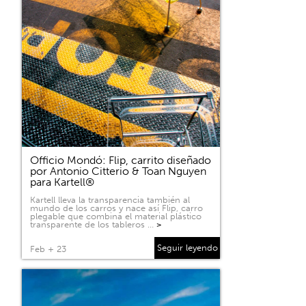
Officio Mondó: Flip, carrito diseñado
por Antonio Citterio & Toan Nguyen
para Kartell®
Kartell lleva la transparencia también al
mundo de los carros y nace así Flip, carro
plegable que combina el material plástico
transparente de los tableros …
>
Seguir leyendo
Feb + 23