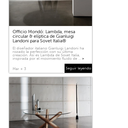
Officio Mondó: Lambda, mesa
circular & elíptica de Gianluigi
Landoni para Sovet Italia®
El diseñador italiano Gianluigi Landoni ha
rozado la perfección con su última
creación. Así es Lambda de Sovet Italia,
inspirada por el movimiento fluido de …
>
Seguir leyendo
Mar + 3