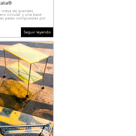
talia®
na mesa de grandes
ero circular y una base
tres patas compuestas por
Seguir leyendo