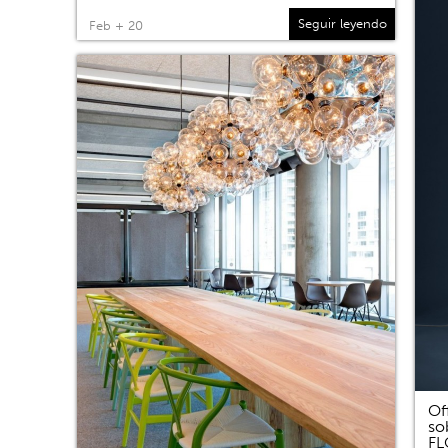
Seguir leyendo
Feb + 20
Of
so
F