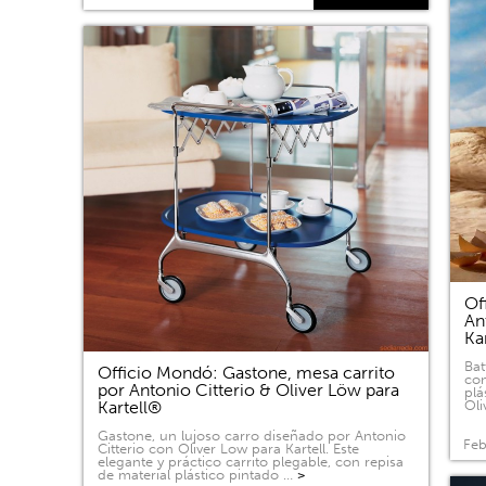
Of
An
Ka
Bat
Officio Mondó: Gastone, mesa carrito
com
por Antonio Citterio & Oliver Löw para
plá
Kartell®
Oli
Gastone, un lujoso carro diseñado por Antonio
Feb
Citterio con Oliver Low para Kartell. Este
elegante y práctico carrito plegable, con repisa
de material plástico pintado …
>