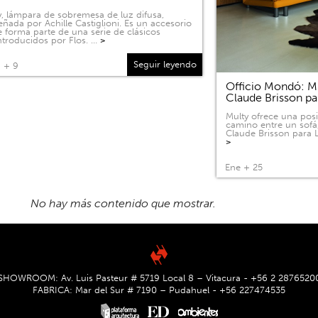
, lámpara de sobremesa de luz difusa,
eñada por Achille Castiglioni. Es un accesorio
 forma parte de una serie de clásicos
ntroducidos por Flos. …
>
Seguir leyendo
 + 9
Officio Mondó: Mu
Claude Brisson pa
Multy ofrece una pos
camino entre un sofá
Claude Brisson para L
>
Ene + 25
SHOWROOM: Av. Luis Pasteur # 5719 Local 8 – Vitacura - +56 2 2876520
FABRICA: Mar del Sur # 7190 – Pudahuel - +56 227474535