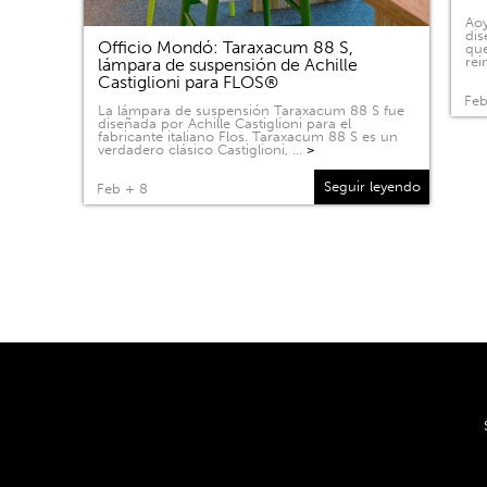
Aoy
dis
Officio Mondó: Taraxacum 88 S,
que
rei
lámpara de suspensión de Achille
Castiglioni para FLOS®
Feb
La lámpara de suspensión Taraxacum 88 S fue
diseñada por Achille Castiglioni para el
fabricante italiano Flos. Taraxacum 88 S es un
verdadero clásico Castiglioni, …
>
Seguir leyendo
Feb + 8