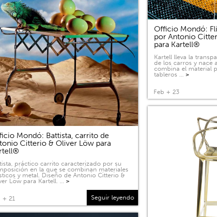
Officio Mondó: Fli
por Antonio Citte
para Kartell®
Kartell lleva la tran
de los carros y nace a
combina el material p
tableros …
>
Feb + 23
ficio Mondó: Battista, carrito de
tonio Citterio & Oliver Löw para
rtell®
tista, práctico carrito caracterizado por su
posición en la que se combinan materiales
sticos y metal. Diseño de Antonio Citterio &
ver Löw para Kartell. …
>
Seguir leyendo
 + 21