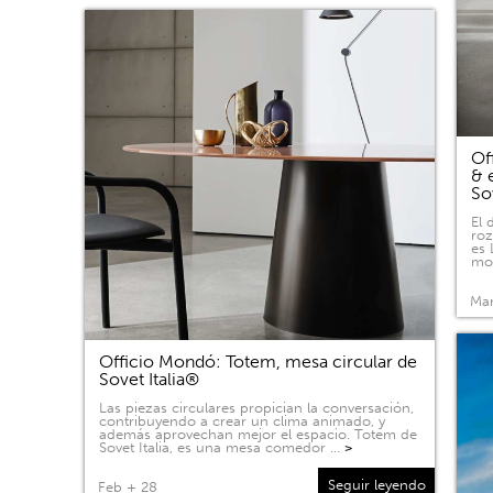
Of
& 
So
El 
roz
es 
mov
Mar
Officio Mondó: Totem, mesa circular de
Sovet Italia®
Las piezas circulares propician la conversación,
contribuyendo a crear un clima animado, y
además aprovechan mejor el espacio. Totem de
Sovet Italia, es una mesa comedor …
>
Seguir leyendo
Feb + 28