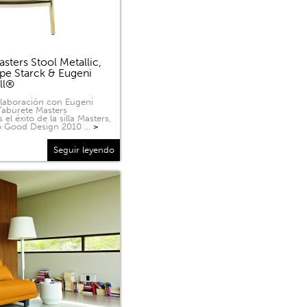
sters Stool Metallic,
ppe Starck & Eugeni
ell®
olaboración con Eugeni
 Taburete Masters
 el éxito de la silla Masters,
o Good Design 2010 …
>
Seguir leyendo