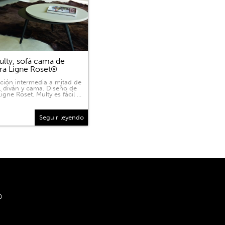
lty, sofá cama de
ra Ligne Roset®
ición intermedia a mitad de
, diván y cama. Diseño de
igne Roset. Multy es fácil …
Seguir leyendo
0