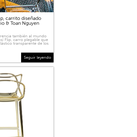
p, carrito diseñado
rio & Toan Nguyen
sparencia también al mundo
sí Flip, carro plegable que
lástico transparente de los
Seguir leyendo