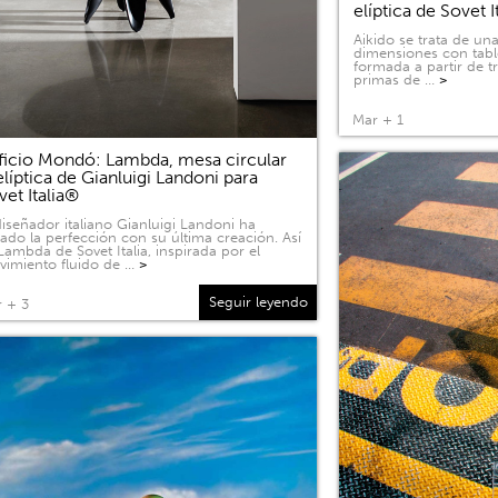
elíptica de Sovet I
Aikido se trata de u
dimensiones con tabl
formada a partir de 
primas de …
>
Mar + 1
ficio Mondó: Lambda, mesa circular
elíptica de Gianluigi Landoni para
vet Italia®
diseñador italiano Gianluigi Landoni ha
ado la perfección con su última creación. Así
Lambda de Sovet Italia, inspirada por el
imiento fluido de …
>
Seguir leyendo
 + 3