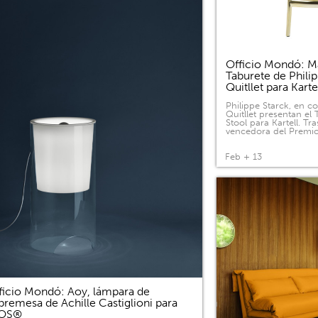
Officio Mondó: Ma
Taburete de Phili
Quitllet para Kart
Philippe Starck, en c
Quitllet presentan el
Stool para Kartell. Tras
vencedora del Premi
Feb + 13
ficio Mondó: Aoy, lámpara de
bremesa de Achille Castiglioni para
LOS®