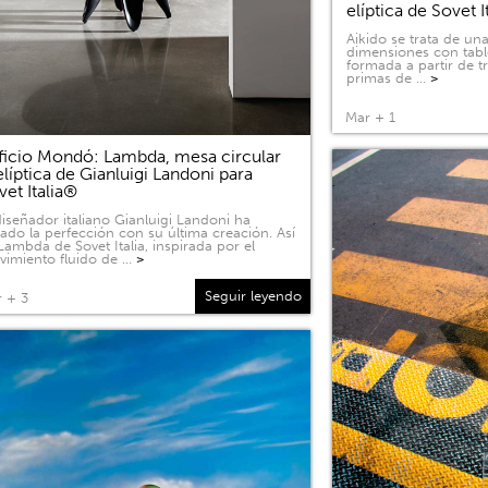
elíptica de Sovet I
Aikido se trata de u
dimensiones con tabl
formada a partir de 
primas de …
>
Mar + 1
ficio Mondó: Lambda, mesa circular
elíptica de Gianluigi Landoni para
vet Italia®
diseñador italiano Gianluigi Landoni ha
ado la perfección con su última creación. Así
Lambda de Sovet Italia, inspirada por el
imiento fluido de …
>
Seguir leyendo
 + 3