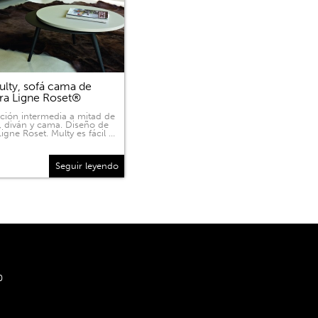
lty, sofá cama de
ra Ligne Roset®
ición intermedia a mitad de
, diván y cama. Diseño de
igne Roset. Multy es fácil …
Seguir leyendo
0