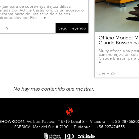
, lámpara de sobremesa de luz difusa,
eñada por Achille Castiglioni. Es un accesorio
 forma parte de una serie de clásicos
ntroducidos por Flos. …
>
Seguir leyendo
 + 9
Officio Mondó: Mu
Claude Brisson pa
Multy ofrece una pos
camino entre un sofá
Claude Brisson para L
>
Ene + 25
SHOWROOM: Av. Luis Pasteur # 5719 Local 8 – Vitacura - +56 2 2876520
FABRICA: Mar del Sur # 7190 – Pudahuel - +56 227474535