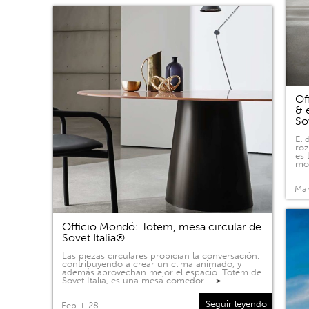
Of
& 
So
El 
roz
es 
mov
Mar
Officio Mondó: Totem, mesa circular de
Sovet Italia®
Las piezas circulares propician la conversación,
contribuyendo a crear un clima animado, y
además aprovechan mejor el espacio. Totem de
Sovet Italia, es una mesa comedor …
>
Seguir leyendo
Feb + 28