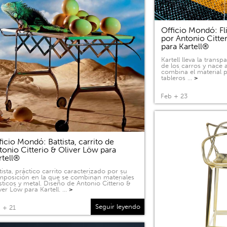
Officio Mondó: Fli
por Antonio Citte
para Kartell®
Kartell lleva la tran
de los carros y nace a
combina el material p
tableros …
>
Feb + 23
ficio Mondó: Battista, carrito de
tonio Citterio & Oliver Löw para
rtell®
tista, práctico carrito caracterizado por su
posición en la que se combinan materiales
sticos y metal. Diseño de Antonio Citterio &
ver Löw para Kartell. …
>
Seguir leyendo
 + 21