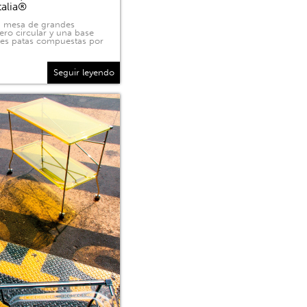
talia®
na mesa de grandes
ero circular y una base
tres patas compuestas por
Seguir leyendo