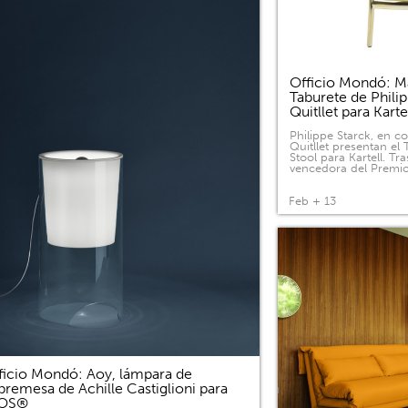
Officio Mondó: Ma
Taburete de Phili
Quitllet para Kart
Philippe Starck, en c
Quitllet presentan el
Stool para Kartell. Tras
vencedora del Premi
Feb + 13
ficio Mondó: Aoy, lámpara de
bremesa de Achille Castiglioni para
LOS®