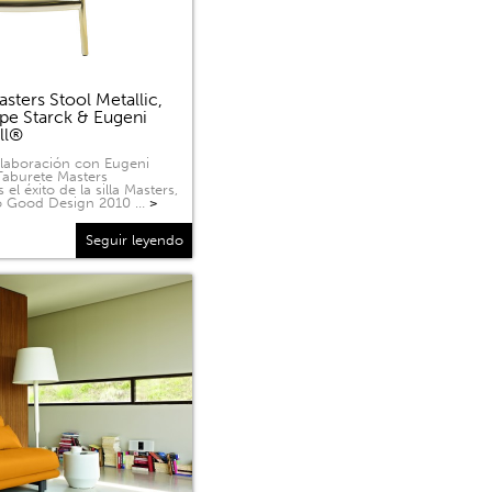
sters Stool Metallic,
ppe Starck & Eugeni
ell®
olaboración con Eugeni
 Taburete Masters
 el éxito de la silla Masters,
o Good Design 2010 …
>
Seguir leyendo