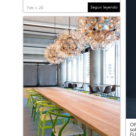
Seguir leyendo
Feb + 20
Of
so
F