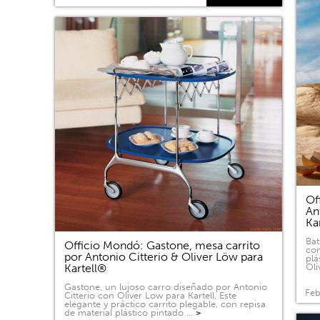
Of
An
Ka
Bat
Officio Mondó: Gastone, mesa carrito
com
por Antonio Citterio & Oliver Löw para
plá
Kartell®
Oli
Gastone, un lujoso carro diseñado por Antonio
Feb
Citterio con Oliver Low para Kartell. Este
elegante y práctico carrito plegable, con repisa
de material plástico pintado …
>