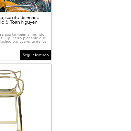
p, carrito diseñado
rio & Toan Nguyen
sparencia también al mundo
sí Flip, carro plegable que
lástico transparente de los
Seguir leyendo