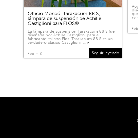
Aoy
dis
Officio Mondó: Taraxacum 88 S,
que
rei
lámpara de suspensión de Achille
Castiglioni para FLOS®
Feb
La lámpara de suspensión Taraxacum 88 S fue
diseñada por Achille Castiglioni para el
fabricante italiano Flos. Taraxacum 88 S es un
verdadero clásico Castiglioni, …
>
Seguir leyendo
Feb + 8