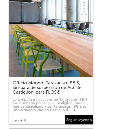
Officio Mondó: Taraxacum 88 S,
lámpara de suspensión de Achille
Castiglioni para FLOS®
La lámpara de suspensión Taraxacum 88 S
fue diseñada por Achille Castiglioni para el
fabricante italiano Flos. Taraxacum 88 S es
un verdadero clásico Castiglioni, …
>
Seguir leyendo
Feb + 8