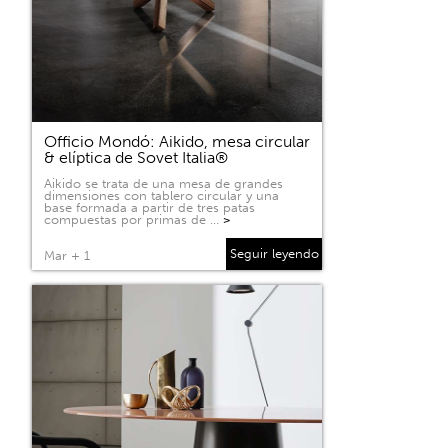
Officio Mondó: Aikido, mesa circular
& elíptica de Sovet Italia®
Aikido se trata de una mesa de grandes
dimensiones con tablero circular y una
base formada a partir de tres patas
compuestas por primas de …
>
Seguir leyendo
Mar + 1