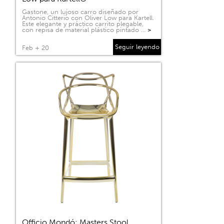
Gastone, un lujoso carro diseñado por
Antonio Citterio con Oliver Low para Kartell.
Este elegante y práctico carrito plegable,
con repisa de material plástico pintado …
>
Seguir leyendo
Feb + 20
Officio Mondó: Masters Stool