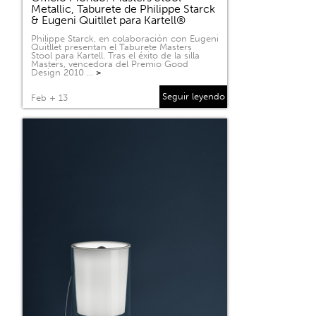
Metallic, Taburete de Philippe Starck
& Eugeni Quitllet para Kartell®
Philippe Starck, en colaboración con Eugeni
Quitllet presentan el Taburete Masters
Stool para Kartell. Tras el éxito de la silla
Masters, vencedora del Premio Good
Design 2010 …
>
Seguir leyendo
Feb + 13