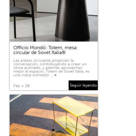
Officio Mondó: Totem, mesa
circular de Sovet Italia®
Las piezas circulares propician la
conversación, contribuyendo a crear un
clima animado, y además aprovechan
mejor el espacio. Totem de Sovet Italia, es
una mesa comedor …
>
Seguir leyendo
Feb + 28