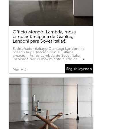
Officio Mondó: Lambda, mesa
circular & elíptica de Gianluigi
Landoni para Sovet Italia®
El diseñador italiano Gianluigi Landoni ha
rozado la perfección con su última
creación. Así es Lambda de Sovet Italia,
inspirada por el movimiento fluido de …
>
Seguir leyendo
Mar + 3