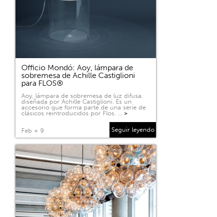
Officio Mondó: Aoy, lámpara de
sobremesa de Achille Castiglioni
para FLOS®
Aoy, lámpara de sobremesa de luz difusa,
diseñada por Achille Castiglioni. Es un
accesorio que forma parte de una serie de
clásicos reintroducidos por Flos. …
>
Seguir leyendo
Feb + 9