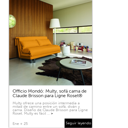
Officio Mondó: Multy, sofá cama de
Claude Brisson para Ligne Roset®
Multy ofrece una posición intermedia a
mitad de camino entre un sofá, diván y
cama. Diseño de Claude Brisson para Ligne
Roset. Multy es fácil …
>
Seguir leyendo
Ene + 25