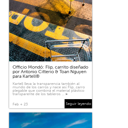
Officio Mondó: Flip, carrito diseñado
por Antonio Citterio & Toan Nguyen
para Kartell®
Kartell lleva la transparencia también al
mundo de los carros y nace así Flip, carro
plegable que combina el material plástico
transparente de los tableros …
>
Seguir leyendo
Feb + 23