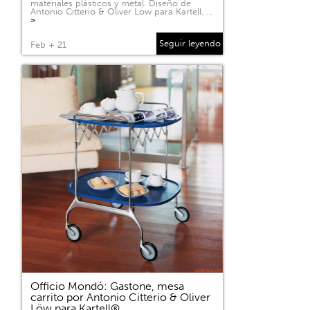
materiales plásticos y metal. Diseño de
Antonio Citterio & Oliver Löw para Kartell. …
>
Seguir leyendo
Feb + 21
Officio Mondó: Gastone, mesa
carrito por Antonio Citterio & Oliver
Löw para Kartell®