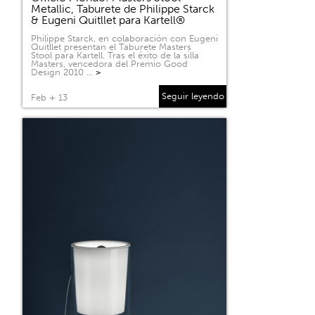
Metallic, Taburete de Philippe Starck
& Eugeni Quitllet para Kartell®
Philippe Starck, en colaboración con Eugeni
Quitllet presentan el Taburete Masters
Stool para Kartell. Tras el éxito de la silla
Masters, vencedora del Premio Good
Design 2010 …
>
Seguir leyendo
Feb + 13