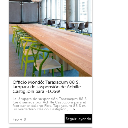
Officio Mondó: Taraxacum 88 S,
lámpara de suspensión de Achille
Castiglioni para FLOS®
La lámpara de suspensión Taraxacum 88 S
fue diseñada por Achille Castiglioni para el
fabricante italiano Flos. Taraxacum 88 S es
un verdadero clásico Castiglioni, …
>
Seguir leyendo
Feb + 8