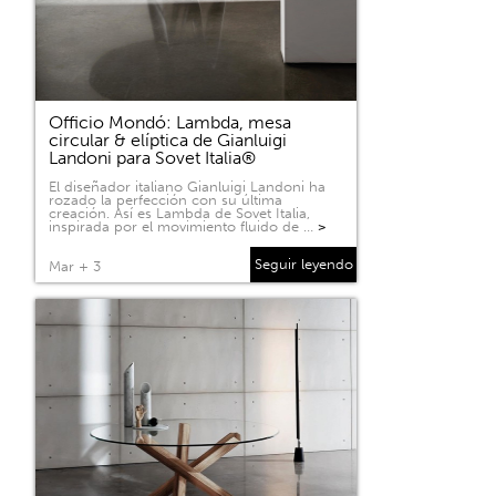
Officio Mondó: Lambda, mesa
circular & elíptica de Gianluigi
Landoni para Sovet Italia®
El diseñador italiano Gianluigi Landoni ha
rozado la perfección con su última
creación. Así es Lambda de Sovet Italia,
inspirada por el movimiento fluido de …
>
Seguir leyendo
Mar + 3