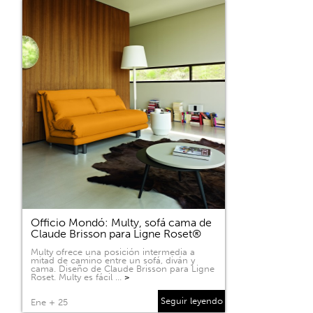
Officio Mondó: Multy, sofá cama de
Claude Brisson para Ligne Roset®
Multy ofrece una posición intermedia a
mitad de camino entre un sofá, diván y
cama. Diseño de Claude Brisson para Ligne
Roset. Multy es fácil …
>
Seguir leyendo
Ene + 25