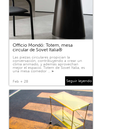
Officio Mondó: Totem, mesa
circular de Sovet Italia®
Las piezas circulares propician la
conversación, contribuyendo a crear un
clima animado, y además aprovechan
mejor el espacio. Totem de Sovet Italia, es
una mesa comedor …
>
Seguir leyendo
Feb + 28