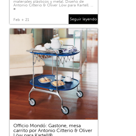
materiales plásticos y metal. Diseño de
Antonio Citterio & Oliver Löw para Kartell. …
>
Seguir leyendo
Feb + 21
Officio Mondó: Gastone, mesa
carrito por Antonio Citterio & Oliver
Löw para Kartell®