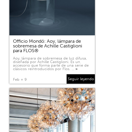
Officio Mondó: Aoy, lámpara de
sobremesa de Achille Castiglioni
para FLOS®
Aoy, lámpara de sobremesa de luz difusa,
diseñada por Achille Castiglioni. Es un
accesorio que forma parte de una serie de
clásicos reintroducidos por Flos. …
>
Seguir leyendo
Feb + 9