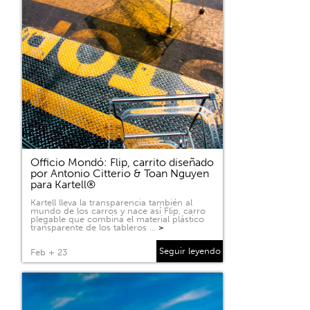
Officio Mondó: Flip, carrito diseñado
por Antonio Citterio & Toan Nguyen
para Kartell®
Kartell lleva la transparencia también al
mundo de los carros y nace así Flip, carro
plegable que combina el material plástico
transparente de los tableros …
>
Seguir leyendo
Feb + 23