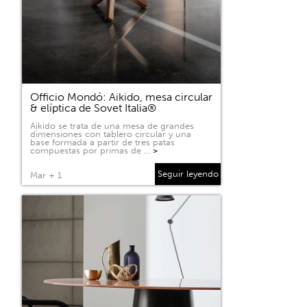
Officio Mondó: Aikido, mesa circular
& elíptica de Sovet Italia®
Aikido se trata de una mesa de grandes
dimensiones con tablero circular y una
base formada a partir de tres patas
compuestas por primas de …
>
Seguir leyendo
Mar + 1