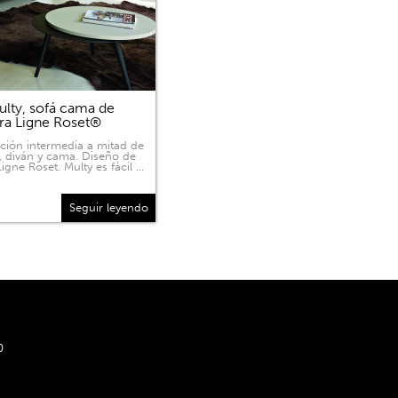
lty, sofá cama de
ra Ligne Roset®
ición intermedia a mitad de
, diván y cama. Diseño de
igne Roset. Multy es fácil …
Seguir leyendo
0