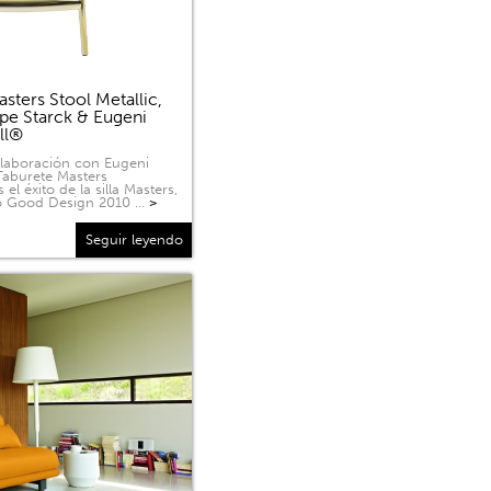
sters Stool Metallic,
ppe Starck & Eugeni
ell®
olaboración con Eugeni
 Taburete Masters
 el éxito de la silla Masters,
o Good Design 2010 …
>
Seguir leyendo