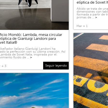
elíptica de Sovet I
Aikido se trata de u
dimensiones con tabl
formada a partir de 
primas de …
>
Mar + 1
ficio Mondó: Lambda, mesa circular
elíptica de Gianluigi Landoni para
vet Italia®
diseñador italiano Gianluigi Landoni ha
ado la perfección con su última creación. Así
Lambda de Sovet Italia, inspirada por el
imiento fluido de …
>
Seguir leyendo
 + 3