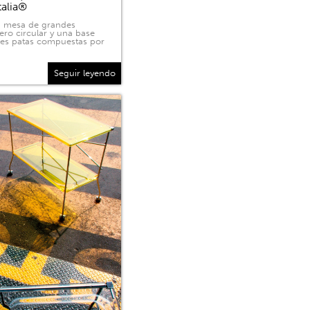
talia®
na mesa de grandes
ero circular y una base
tres patas compuestas por
Seguir leyendo