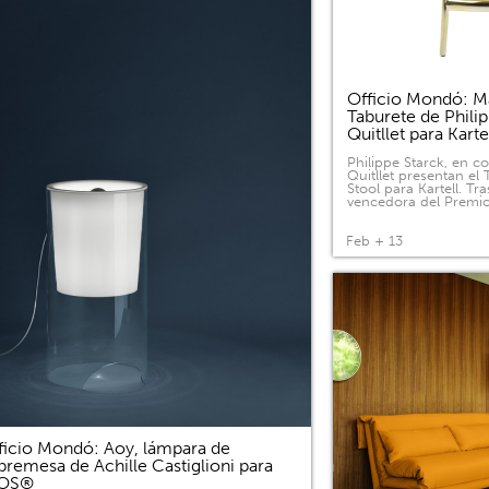
Officio Mondó: Ma
Taburete de Phili
Quitllet para Kart
Philippe Starck, en c
Quitllet presentan el
Stool para Kartell. Tras
vencedora del Premi
Feb + 13
ficio Mondó: Aoy, lámpara de
bremesa de Achille Castiglioni para
LOS®