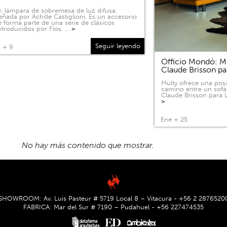
, lámpara de sobremesa de luz difusa,
eñada por Achille Castiglioni. Es un accesorio
 forma parte de una serie de clásicos
ntroducidos por Flos. …
>
Seguir leyendo
 + 9
Officio Mondó: Mu
Claude Brisson pa
Multy ofrece una pos
camino entre un sofá
Claude Brisson para L
>
Ene + 25
SHOWROOM: Av. Luis Pasteur # 5719 Local 8 – Vitacura - +56 2 2876520
FABRICA: Mar del Sur # 7190 – Pudahuel - +56 227474535