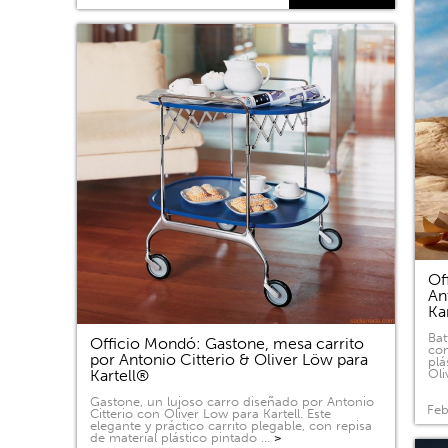
Of
An
Ka
Bat
Officio Mondó: Gastone, mesa carrito
com
por Antonio Citterio & Oliver Löw para
plá
Kartell®
Oli
Gastone, un lujoso carro diseñado por Antonio
Feb
Citterio con Oliver Low para Kartell. Este
elegante y práctico carrito plegable, con repisa
de material plástico pintado …
>