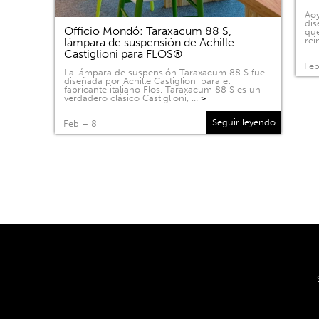
Aoy
dis
Officio Mondó: Taraxacum 88 S,
que
rei
lámpara de suspensión de Achille
Castiglioni para FLOS®
Feb
La lámpara de suspensión Taraxacum 88 S fue
diseñada por Achille Castiglioni para el
fabricante italiano Flos. Taraxacum 88 S es un
verdadero clásico Castiglioni, …
>
Seguir leyendo
Feb + 8