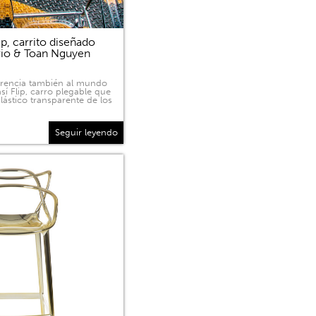
p, carrito diseñado
rio & Toan Nguyen
sparencia también al mundo
sí Flip, carro plegable que
lástico transparente de los
Seguir leyendo