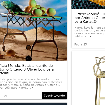
Officio Mondó: Fli
por Antonio Citte
para Kartell®
Kartell lleva la tran
de los carros y nace a
combina el material p
tableros …
>
Feb + 23
ficio Mondó: Battista, carrito de
tonio Citterio & Oliver Löw para
rtell®
tista, práctico carrito caracterizado por su
posición en la que se combinan materiales
sticos y metal. Diseño de Antonio Citterio &
ver Löw para Kartell. …
>
Seguir leyendo
 + 21