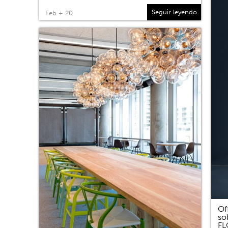
Seguir leyendo
Feb + 20
Of
so
F