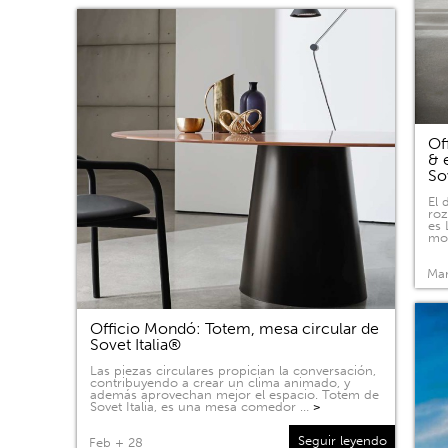
Of
& 
So
El 
roz
es 
mov
Mar
Officio Mondó: Totem, mesa circular de
Sovet Italia®
Las piezas circulares propician la conversación,
contribuyendo a crear un clima animado, y
además aprovechan mejor el espacio. Totem de
Sovet Italia, es una mesa comedor …
>
Seguir leyendo
Feb + 28