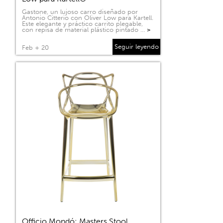
Gastone, un lujoso carro diseñado por
Antonio Citterio con Oliver Low para Kartell.
Este elegante y práctico carrito plegable,
con repisa de material plástico pintado …
>
Seguir leyendo
Feb + 20
Officio Mondó: Masters Stool