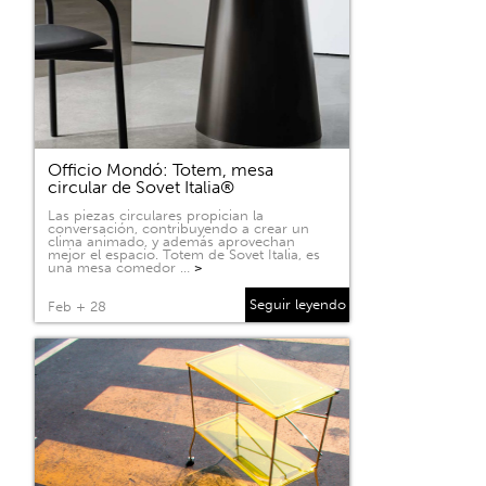
Officio Mondó: Totem, mesa
circular de Sovet Italia®
Las piezas circulares propician la
conversación, contribuyendo a crear un
clima animado, y además aprovechan
mejor el espacio. Totem de Sovet Italia, es
una mesa comedor …
>
Seguir leyendo
Feb + 28