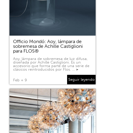
Officio Mondó: Aoy, lámpara de
sobremesa de Achille Castiglioni
para FLOS®
Aoy, lámpara de sobremesa de luz difusa,
diseñada por Achille Castiglioni. Es un
accesorio que forma parte de una serie de
clásicos reintroducidos por Flos. …
>
Seguir leyendo
Feb + 9