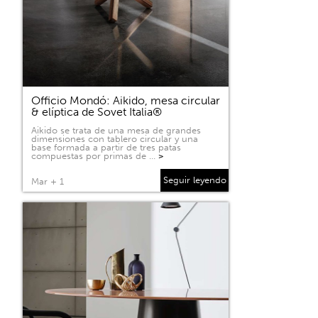
Officio Mondó: Aikido, mesa circular
& elíptica de Sovet Italia®
Aikido se trata de una mesa de grandes
dimensiones con tablero circular y una
base formada a partir de tres patas
compuestas por primas de …
>
Seguir leyendo
Mar + 1