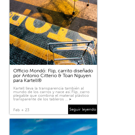
Officio Mondó: Flip, carrito diseñado
por Antonio Citterio & Toan Nguyen
para Kartell®
Kartell lleva la transparencia también al
mundo de los carros y nace así Flip, carro
plegable que combina el material plástico
transparente de los tableros …
>
Seguir leyendo
Feb + 23