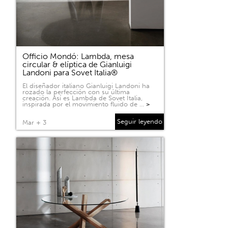
Officio Mondó: Lambda, mesa
circular & elíptica de Gianluigi
Landoni para Sovet Italia®
El diseñador italiano Gianluigi Landoni ha
rozado la perfección con su última
creación. Así es Lambda de Sovet Italia,
inspirada por el movimiento fluido de …
>
Seguir leyendo
Mar + 3