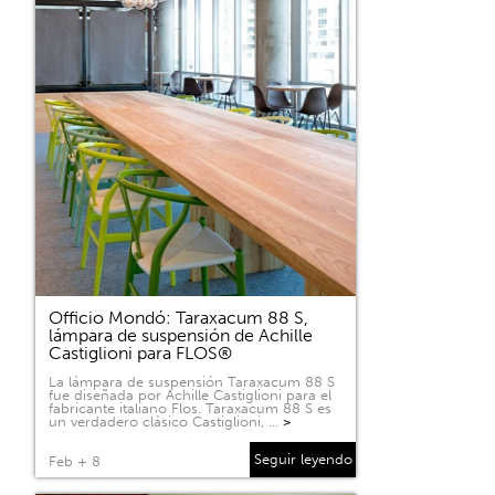
Officio Mondó: Taraxacum 88 S,
lámpara de suspensión de Achille
Castiglioni para FLOS®
La lámpara de suspensión Taraxacum 88 S
fue diseñada por Achille Castiglioni para el
fabricante italiano Flos. Taraxacum 88 S es
un verdadero clásico Castiglioni, …
>
Seguir leyendo
Feb + 8