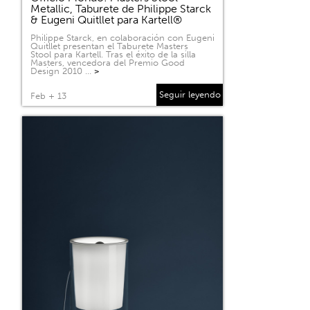
Metallic, Taburete de Philippe Starck
& Eugeni Quitllet para Kartell®
Philippe Starck, en colaboración con Eugeni
Quitllet presentan el Taburete Masters
Stool para Kartell. Tras el éxito de la silla
Masters, vencedora del Premio Good
Design 2010 …
>
Seguir leyendo
Feb + 13