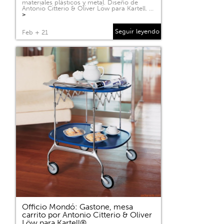
materiales plásticos y metal. Diseño de
Antonio Citterio & Oliver Löw para Kartell. …
>
Seguir leyendo
Feb + 21
Officio Mondó: Gastone, mesa
carrito por Antonio Citterio & Oliver
Löw para Kartell®