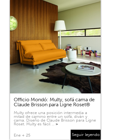
Officio Mondó: Multy, sofá cama de
Claude Brisson para Ligne Roset®
Multy ofrece una posición intermedia a
mitad de camino entre un sofá, diván y
cama. Diseño de Claude Brisson para Ligne
Roset. Multy es fácil …
>
Seguir leyendo
Ene + 25