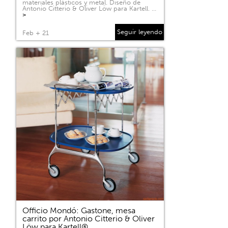
materiales plásticos y metal. Diseño de
Antonio Citterio & Oliver Löw para Kartell. …
>
Seguir leyendo
Feb + 21
Officio Mondó: Gastone, mesa
carrito por Antonio Citterio & Oliver
Löw para Kartell®