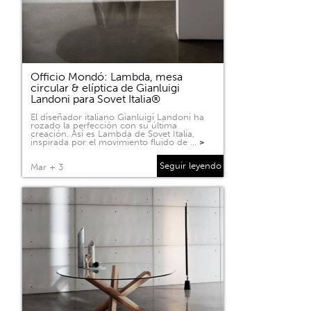
Officio Mondó: Lambda, mesa
circular & elíptica de Gianluigi
Landoni para Sovet Italia®
El diseñador italiano Gianluigi Landoni ha
rozado la perfección con su última
creación. Así es Lambda de Sovet Italia,
inspirada por el movimiento fluido de …
>
Seguir leyendo
Mar + 3