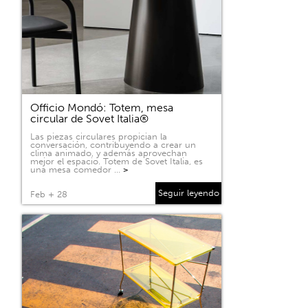
Officio Mondó: Totem, mesa
circular de Sovet Italia®
Las piezas circulares propician la
conversación, contribuyendo a crear un
clima animado, y además aprovechan
mejor el espacio. Totem de Sovet Italia, es
una mesa comedor …
>
Seguir leyendo
Feb + 28