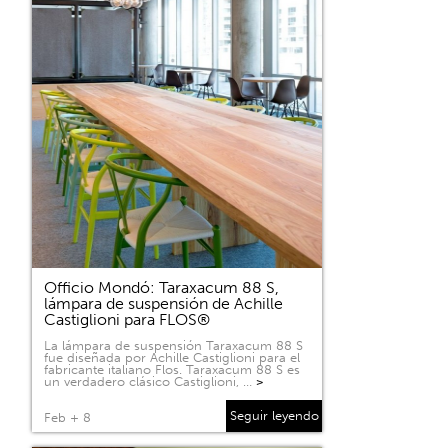
Officio Mondó: Taraxacum 88 S,
lámpara de suspensión de Achille
Castiglioni para FLOS®
La lámpara de suspensión Taraxacum 88 S
fue diseñada por Achille Castiglioni para el
fabricante italiano Flos. Taraxacum 88 S es
un verdadero clásico Castiglioni, …
>
Seguir leyendo
Feb + 8