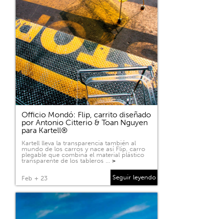
Officio Mondó: Flip, carrito diseñado
por Antonio Citterio & Toan Nguyen
para Kartell®
Kartell lleva la transparencia también al
mundo de los carros y nace así Flip, carro
plegable que combina el material plástico
transparente de los tableros …
>
Seguir leyendo
Feb + 23