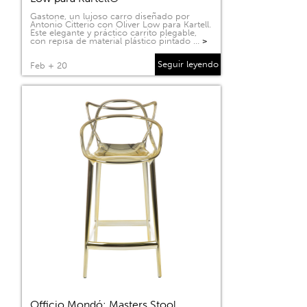
Gastone, un lujoso carro diseñado por
Antonio Citterio con Oliver Low para Kartell.
Este elegante y práctico carrito plegable,
con repisa de material plástico pintado …
>
Seguir leyendo
Feb + 20
Officio Mondó: Masters Stool