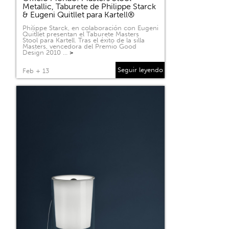
Metallic, Taburete de Philippe Starck
& Eugeni Quitllet para Kartell®
Philippe Starck, en colaboración con Eugeni
Quitllet presentan el Taburete Masters
Stool para Kartell. Tras el éxito de la silla
Masters, vencedora del Premio Good
Design 2010 …
>
Seguir leyendo
Feb + 13