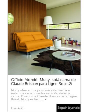
Officio Mondó: Multy, sofá cama de
Claude Brisson para Ligne Roset®
Multy ofrece una posición intermedia a
mitad de camino entre un sofá, diván y
cama. Diseño de Claude Brisson para Ligne
Roset. Multy es fácil …
>
Seguir leyendo
Ene + 25