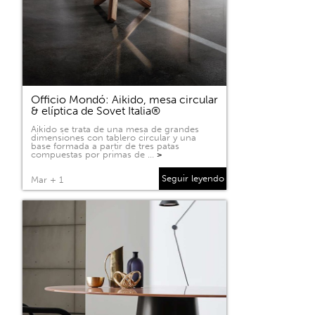
Officio Mondó: Aikido, mesa circular
& elíptica de Sovet Italia®
Aikido se trata de una mesa de grandes
dimensiones con tablero circular y una
base formada a partir de tres patas
compuestas por primas de …
>
Seguir leyendo
Mar + 1