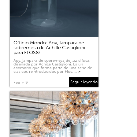
Officio Mondó: Aoy, lámpara de
sobremesa de Achille Castiglioni
para FLOS®
Aoy, lámpara de sobremesa de luz difusa,
diseñada por Achille Castiglioni. Es un
accesorio que forma parte de una serie de
clásicos reintroducidos por Flos. …
>
Seguir leyendo
Feb + 9