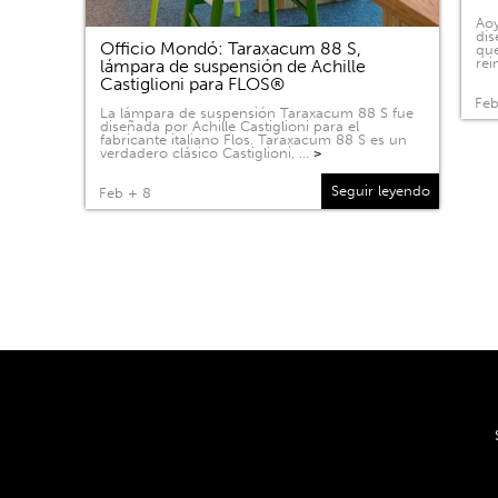
Aoy
dis
Officio Mondó: Taraxacum 88 S,
que
rei
lámpara de suspensión de Achille
Castiglioni para FLOS®
Feb
La lámpara de suspensión Taraxacum 88 S fue
diseñada por Achille Castiglioni para el
fabricante italiano Flos. Taraxacum 88 S es un
verdadero clásico Castiglioni, …
>
Seguir leyendo
Feb + 8