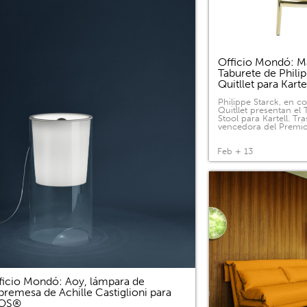
Officio Mondó: Ma
Taburete de Phili
Quitllet para Kart
Philippe Starck, en c
Quitllet presentan el
Stool para Kartell. Tras
vencedora del Premi
Feb + 13
ficio Mondó: Aoy, lámpara de
bremesa de Achille Castiglioni para
LOS®