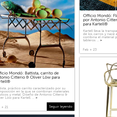
Officio Mondó: Fli
por Antonio Citte
para Kartell®
Kartell lleva la tran
de los carros y nace a
combina el material p
tableros …
>
Feb + 23
ficio Mondó: Battista, carrito de
tonio Citterio & Oliver Löw para
rtell®
tista, práctico carrito caracterizado por su
posición en la que se combinan materiales
sticos y metal. Diseño de Antonio Citterio &
ver Löw para Kartell. …
>
Seguir leyendo
 + 21