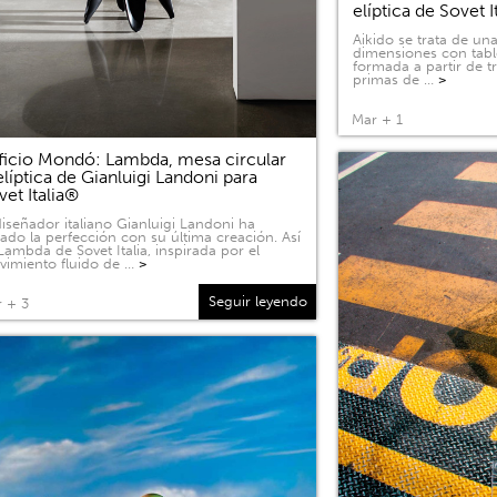
elíptica de Sovet I
Aikido se trata de u
dimensiones con tabl
formada a partir de 
primas de …
>
Mar + 1
ficio Mondó: Lambda, mesa circular
elíptica de Gianluigi Landoni para
vet Italia®
diseñador italiano Gianluigi Landoni ha
ado la perfección con su última creación. Así
Lambda de Sovet Italia, inspirada por el
imiento fluido de …
>
Seguir leyendo
 + 3