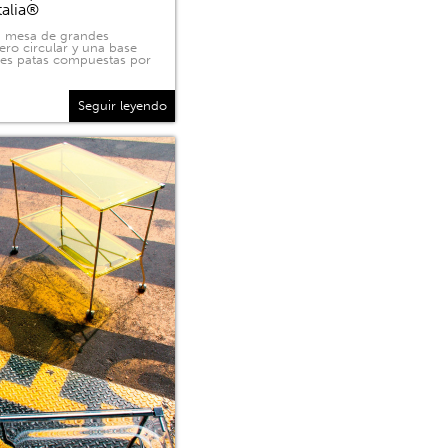
talia®
na mesa de grandes
ero circular y una base
tres patas compuestas por
Seguir leyendo