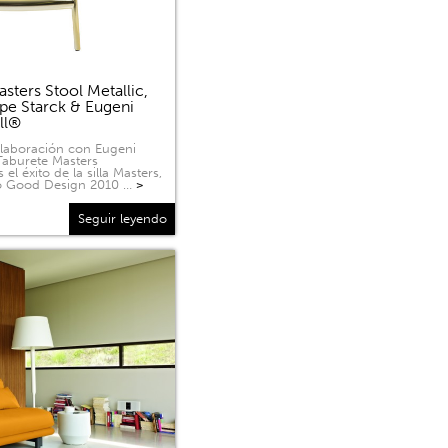
sters Stool Metallic,
ppe Starck & Eugeni
ell®
olaboración con Eugeni
 Taburete Masters
 el éxito de la silla Masters,
o Good Design 2010 …
>
Seguir leyendo