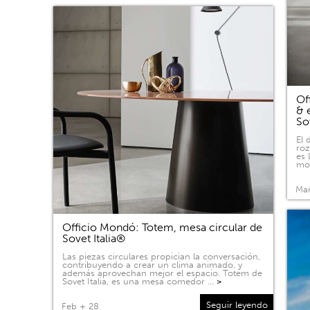
Of
& 
So
El 
roz
es 
mov
Mar
Officio Mondó: Totem, mesa circular de
Sovet Italia®
Las piezas circulares propician la conversación,
contribuyendo a crear un clima animado, y
además aprovechan mejor el espacio. Totem de
Sovet Italia, es una mesa comedor …
>
Seguir leyendo
Feb + 28