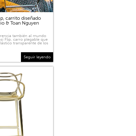
p, carrito diseñado
rio & Toan Nguyen
sparencia también al mundo
sí Flip, carro plegable que
lástico transparente de los
Seguir leyendo