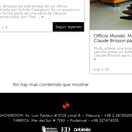
, lámpara de sobremesa de luz difusa,
eñada por Achille Castiglioni. Es un accesorio
 forma parte de una serie de clásicos
ntroducidos por Flos. …
>
Seguir leyendo
 + 9
Officio Mondó: Mu
Claude Brisson pa
Multy ofrece una pos
camino entre un sofá
Claude Brisson para L
>
Ene + 25
SHOWROOM: Av. Luis Pasteur # 5719 Local 8 – Vitacura - +56 2 2876520
FABRICA: Mar del Sur # 7190 – Pudahuel - +56 227474535