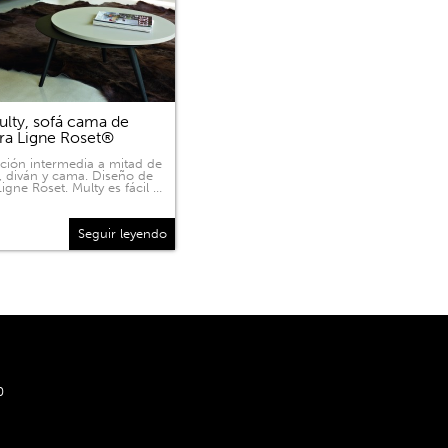
lty, sofá cama de
ra Ligne Roset®
ición intermedia a mitad de
, diván y cama. Diseño de
igne Roset. Multy es fácil …
Seguir leyendo
0