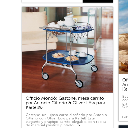
Of
An
Ka
Bat
Officio Mondó: Gastone, mesa carrito
com
por Antonio Citterio & Oliver Löw para
plá
Kartell®
Oli
Gastone, un lujoso carro diseñado por Antonio
Feb
Citterio con Oliver Low para Kartell. Este
elegante y práctico carrito plegable, con repisa
de material plástico pintado …
>