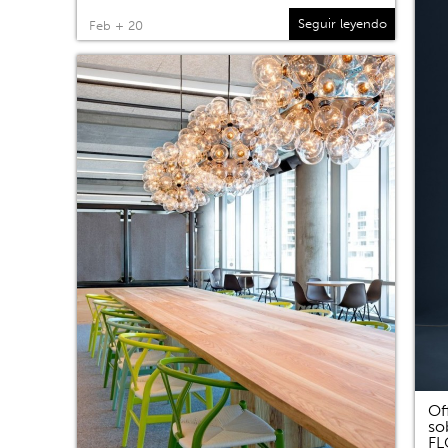
Seguir leyendo
Feb + 20
Of
so
F