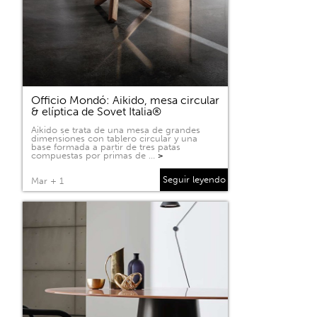
Officio Mondó: Aikido, mesa circular
& elíptica de Sovet Italia®
Aikido se trata de una mesa de grandes
dimensiones con tablero circular y una
base formada a partir de tres patas
compuestas por primas de …
>
Seguir leyendo
Mar + 1