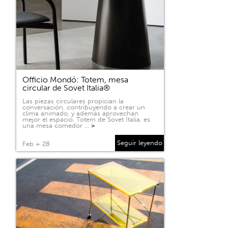
Officio Mondó: Totem, mesa
circular de Sovet Italia®
Las piezas circulares propician la
conversación, contribuyendo a crear un
clima animado, y además aprovechan
mejor el espacio. Totem de Sovet Italia, es
una mesa comedor …
>
Seguir leyendo
Feb + 28