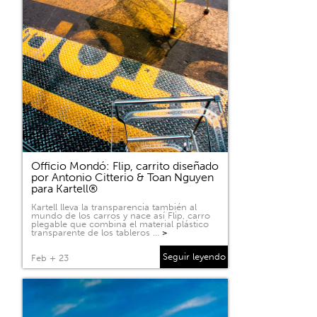
Officio Mondó: Flip, carrito diseñado
por Antonio Citterio & Toan Nguyen
para Kartell®
Kartell lleva la transparencia también al
mundo de los carros y nace así Flip, carro
plegable que combina el material plástico
transparente de los tableros …
>
Seguir leyendo
Feb + 23