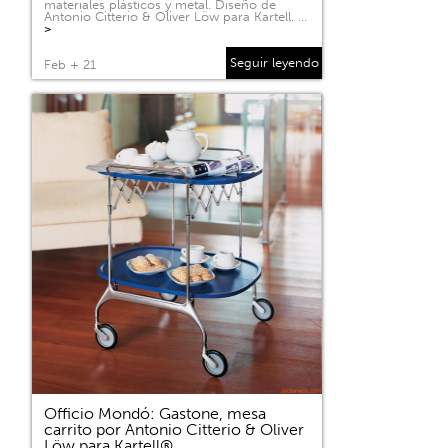
materiales plásticos y metal. Diseño de
Antonio Citterio & Oliver Löw para Kartell. …
>
Seguir leyendo
Feb + 21
Officio Mondó: Gastone, mesa
carrito por Antonio Citterio & Oliver
Löw para Kartell®