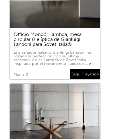
Officio Mondó: Lambda, mesa
circular & elíptica de Gianluigi
Landoni para Sovet Italia®
El diseñador italiano Gianluigi Landoni ha
rozado la perfección con su última
creación. Así es Lambda de Sovet Italia,
inspirada por el movimiento fluido de …
>
Seguir leyendo
Mar + 3