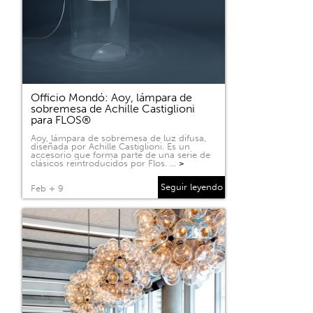
Officio Mondó: Aoy, lámpara de
sobremesa de Achille Castiglioni
para FLOS®
Aoy, lámpara de sobremesa de luz difusa,
diseñada por Achille Castiglioni. Es un
accesorio que forma parte de una serie de
clásicos reintroducidos por Flos. …
>
Seguir leyendo
Feb + 9