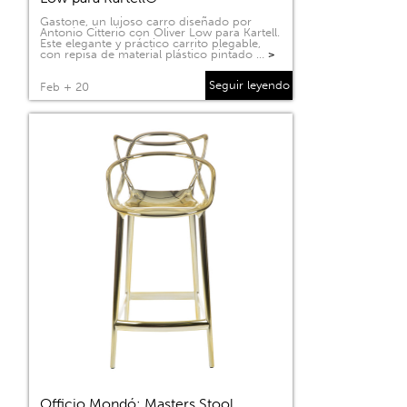
Gastone, un lujoso carro diseñado por
Antonio Citterio con Oliver Low para Kartell.
Este elegante y práctico carrito plegable,
con repisa de material plástico pintado …
>
Seguir leyendo
Feb + 20
Officio Mondó: Masters Stool