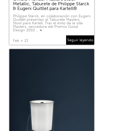
Metallic, Taburete de Philippe Starck
& Eugeni Quitllet para Kartell®
Philippe Starck, en colaboración con Eugeni
Quitllet presentan el Taburete Masters
Stool para Kartell. Tras el éxito de la silla
Masters, vencedora del Premio Good
Design 2010 …
>
Seguir leyendo
Feb + 13