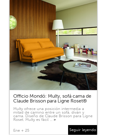
Officio Mondó: Multy, sofá cama de
Claude Brisson para Ligne Roset®
Multy ofrece una posición intermedia a
mitad de camino entre un sofá, diván y
cama. Diseño de Claude Brisson para Ligne
Roset. Multy es fácil …
>
Seguir leyendo
Ene + 25