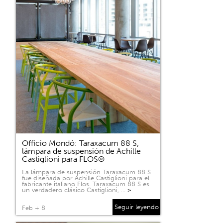
Officio Mondó: Taraxacum 88 S,
lámpara de suspensión de Achille
Castiglioni para FLOS®
La lámpara de suspensión Taraxacum 88 S
fue diseñada por Achille Castiglioni para el
fabricante italiano Flos. Taraxacum 88 S es
un verdadero clásico Castiglioni, …
>
Seguir leyendo
Feb + 8