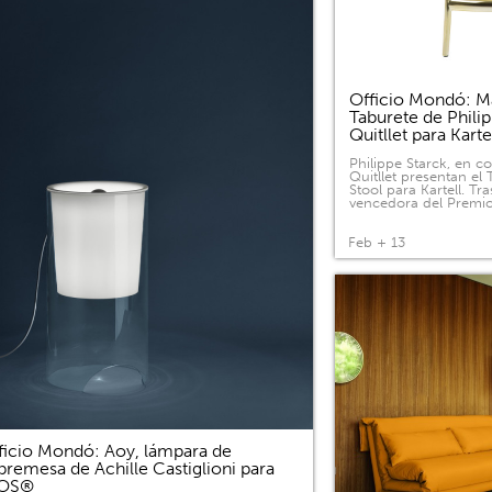
Officio Mondó: Ma
Taburete de Phili
Quitllet para Kart
Philippe Starck, en c
Quitllet presentan el
Stool para Kartell. Tras
vencedora del Premi
Feb + 13
ficio Mondó: Aoy, lámpara de
bremesa de Achille Castiglioni para
LOS®