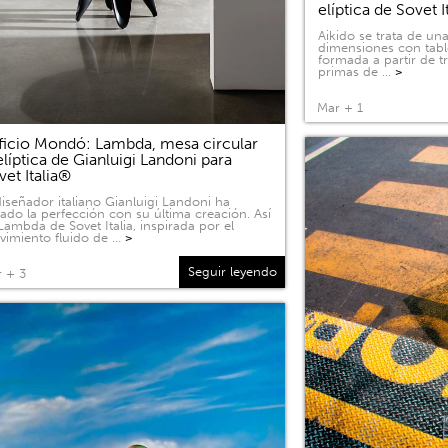
elíptica de Sovet I
Aikido se trata de u
dimensiones con tabl
formada a partir de 
primas de …
>
Mar + 1
ficio Mondó: Lambda, mesa circular
elíptica de Gianluigi Landoni para
vet Italia®
diseñador italiano Gianluigi Landoni ha
ado la perfección con su última creación. Así
Lambda de Sovet Italia, inspirada por el
imiento fluido de …
>
Seguir leyendo
 + 3