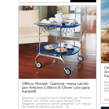
Of
An
Ka
Bat
Officio Mondó: Gastone, mesa carrito
com
por Antonio Citterio & Oliver Löw para
plá
Kartell®
Oli
Gastone, un lujoso carro diseñado por Antonio
Feb
Citterio con Oliver Low para Kartell. Este
elegante y práctico carrito plegable, con repisa
de material plástico pintado …
>