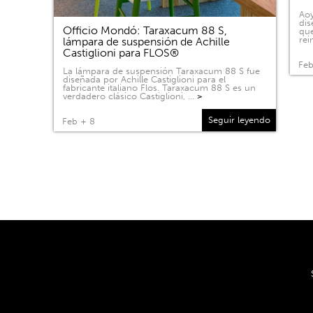
Aoy
dis
Officio Mondó: Taraxacum 88 S,
que
rei
lámpara de suspensión de Achille
Castiglioni para FLOS®
Feb
La lámpara de suspensión Taraxacum 88 S fue
diseñada por Achille Castiglioni para el
fabricante italiano Flos. Taraxacum 88 S es un
verdadero clásico Castiglioni, …
>
Seguir leyendo
Feb + 8