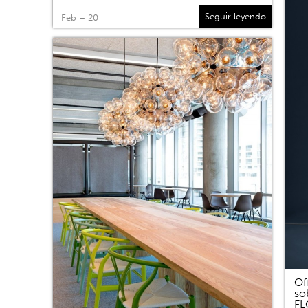
Seguir leyendo
Feb + 20
Of
so
F