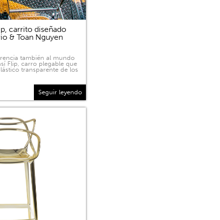
p, carrito diseñado
rio & Toan Nguyen
sparencia también al mundo
sí Flip, carro plegable que
lástico transparente de los
Seguir leyendo