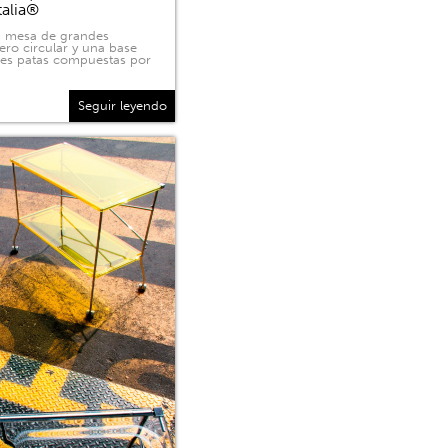
talia®
na mesa de grandes
ero circular y una base
tres patas compuestas por
Seguir leyendo