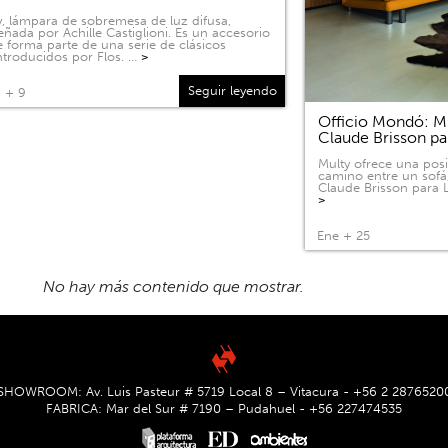
, lámpara de sobremesa de luz difusa,
eñada por Achille Castiglioni. Es un accesorio
 forma parte de una serie de clásicos
ntroducidos por Flos. …
>
Seguir leyendo
 + 9
Officio Mondó: Mu
Claude Brisson pa
Multy ofrece una pos
camino entre un sofá
Claude Brisson para L
>
Ene + 25
SHOWROOM: Av. Luis Pasteur # 5719 Local 8 – Vitacura - +56 2 2876520
FABRICA: Mar del Sur # 7190 – Pudahuel - +56 227474535