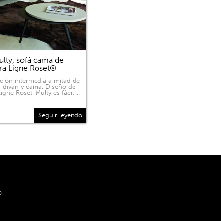
lty, sofá cama de
ra Ligne Roset®
ición intermedia a mitad de
, diván y cama. Diseño de
igne Roset. Multy es fácil …
Seguir leyendo
0