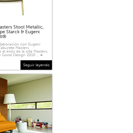
sters Stool Metallic,
ppe Starck & Eugeni
ell®
olaboración con Eugeni
 Taburete Masters
 el éxito de la silla Masters,
o Good Design 2010 …
>
Seguir leyendo