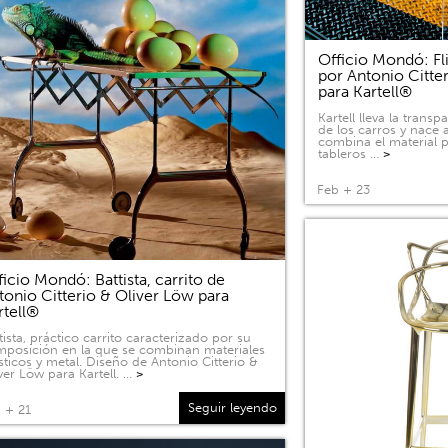
Officio Mondó: Fli
por Antonio Citte
para Kartell®
Kartell lleva la tran
de los carros y nace a
combina el material p
tableros …
>
Feb + 23
ficio Mondó: Battista, carrito de
tonio Citterio & Oliver Löw para
rtell®
tista, práctico carrito caracterizado por su
posición en la que se combinan materiales
sticos y metal. Diseño de Antonio Citterio &
ver Löw para Kartell. …
>
Seguir leyendo
 + 21