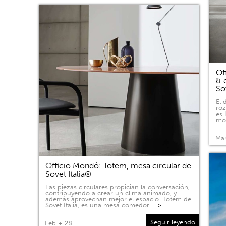
Of
& 
So
El 
roz
es 
mov
Mar
Officio Mondó: Totem, mesa circular de
Sovet Italia®
Las piezas circulares propician la conversación,
contribuyendo a crear un clima animado, y
además aprovechan mejor el espacio. Totem de
Sovet Italia, es una mesa comedor …
>
Seguir leyendo
Feb + 28