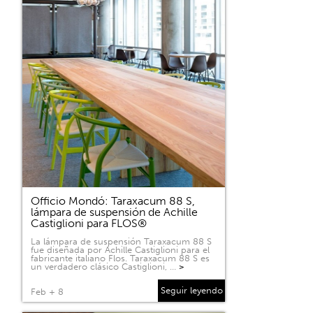
Officio Mondó: Taraxacum 88 S,
lámpara de suspensión de Achille
Castiglioni para FLOS®
La lámpara de suspensión Taraxacum 88 S
fue diseñada por Achille Castiglioni para el
fabricante italiano Flos. Taraxacum 88 S es
un verdadero clásico Castiglioni, …
>
Seguir leyendo
Feb + 8