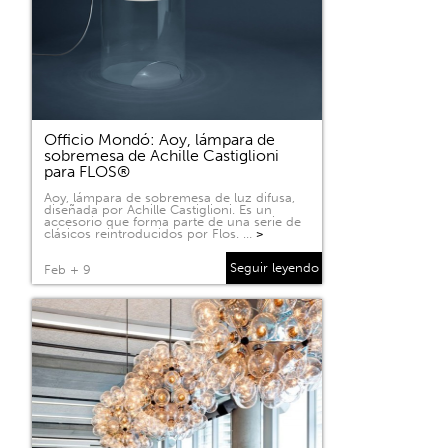
Officio Mondó: Aoy, lámpara de
sobremesa de Achille Castiglioni
para FLOS®
Aoy, lámpara de sobremesa de luz difusa,
diseñada por Achille Castiglioni. Es un
accesorio que forma parte de una serie de
clásicos reintroducidos por Flos. …
>
Seguir leyendo
Feb + 9