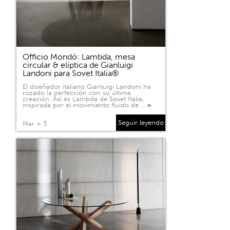
Officio Mondó: Lambda, mesa
circular & elíptica de Gianluigi
Landoni para Sovet Italia®
El diseñador italiano Gianluigi Landoni ha
rozado la perfección con su última
creación. Así es Lambda de Sovet Italia,
inspirada por el movimiento fluido de …
>
Seguir leyendo
Mar + 3