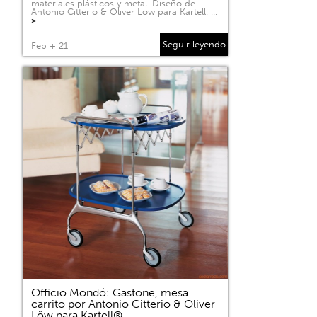
materiales plásticos y metal. Diseño de
Antonio Citterio & Oliver Löw para Kartell. …
>
Seguir leyendo
Feb + 21
Officio Mondó: Gastone, mesa
carrito por Antonio Citterio & Oliver
Löw para Kartell®