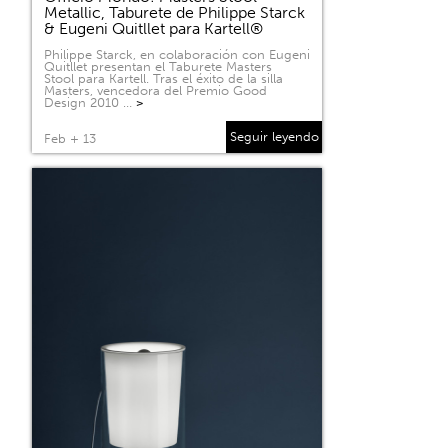
Metallic, Taburete de Philippe Starck
& Eugeni Quitllet para Kartell®
Philippe Starck, en colaboración con Eugeni
Quitllet presentan el Taburete Masters
Stool para Kartell. Tras el éxito de la silla
Masters, vencedora del Premio Good
Design 2010 …
>
Seguir leyendo
Feb + 13