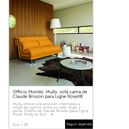
Officio Mondó: Multy, sofá cama de
Claude Brisson para Ligne Roset®
Multy ofrece una posición intermedia a
mitad de camino entre un sofá, diván y
cama. Diseño de Claude Brisson para Ligne
Roset. Multy es fácil …
>
Seguir leyendo
Ene + 25