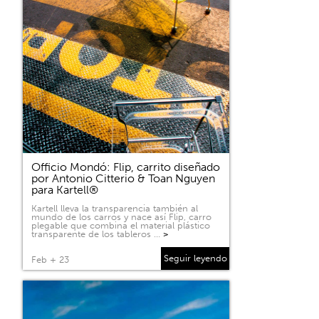
Officio Mondó: Flip, carrito diseñado
por Antonio Citterio & Toan Nguyen
para Kartell®
Kartell lleva la transparencia también al
mundo de los carros y nace así Flip, carro
plegable que combina el material plástico
transparente de los tableros …
>
Seguir leyendo
Feb + 23