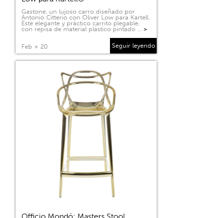
Gastone, un lujoso carro diseñado por
Antonio Citterio con Oliver Low para Kartell.
Este elegante y práctico carrito plegable,
con repisa de material plástico pintado …
>
Seguir leyendo
Feb + 20
Officio Mondó: Masters Stool