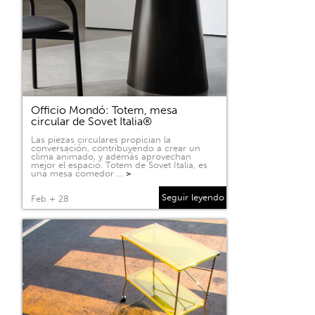
Officio Mondó: Totem, mesa
circular de Sovet Italia®
Las piezas circulares propician la
conversación, contribuyendo a crear un
clima animado, y además aprovechan
mejor el espacio. Totem de Sovet Italia, es
una mesa comedor …
>
Seguir leyendo
Feb + 28