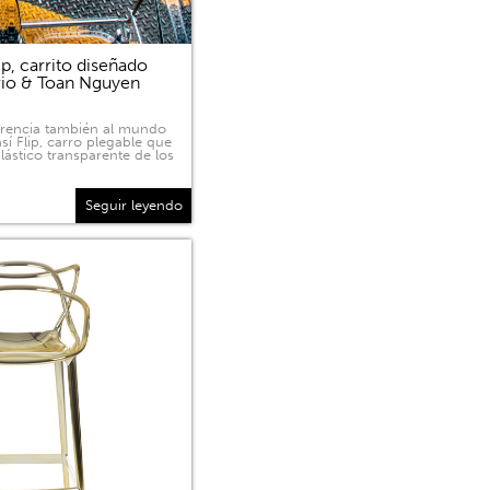
p, carrito diseñado
rio & Toan Nguyen
sparencia también al mundo
sí Flip, carro plegable que
lástico transparente de los
Seguir leyendo