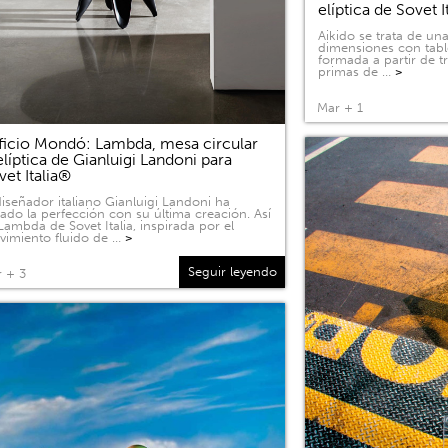
elíptica de Sovet I
Aikido se trata de u
dimensiones con tabl
formada a partir de 
primas de …
>
Mar + 1
ficio Mondó: Lambda, mesa circular
elíptica de Gianluigi Landoni para
vet Italia®
diseñador italiano Gianluigi Landoni ha
ado la perfección con su última creación. Así
Lambda de Sovet Italia, inspirada por el
imiento fluido de …
>
Seguir leyendo
 + 3