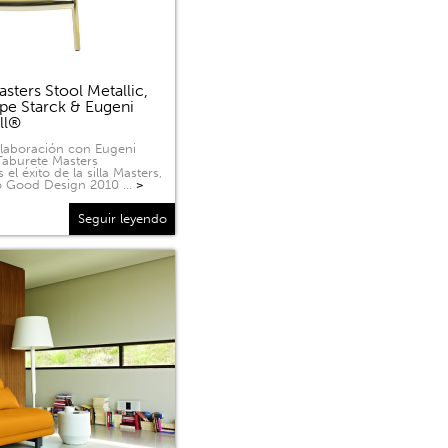
sters Stool Metallic,
ppe Starck & Eugeni
ell®
olaboración con Eugeni
 Taburete Masters
 el éxito de la silla Masters,
o Good Design 2010 …
>
Seguir leyendo