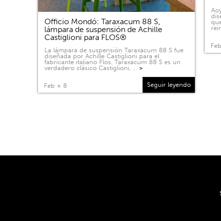
Aoy
dis
Officio Mondó: Taraxacum 88 S,
que
rei
lámpara de suspensión de Achille
Castiglioni para FLOS®
Feb
La lámpara de suspensión Taraxacum 88 S fue
diseñada por Achille Castiglioni para el
fabricante italiano Flos. Taraxacum 88 S es un
verdadero clásico Castiglioni, …
>
Seguir leyendo
Feb + 8