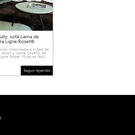
lty, sofá cama de
ra Ligne Roset®
ición intermedia a mitad de
, diván y cama. Diseño de
igne Roset. Multy es fácil …
Seguir leyendo
0