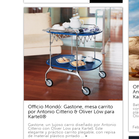
Of
An
Ka
Bat
Officio Mondó: Gastone, mesa carrito
com
por Antonio Citterio & Oliver Löw para
plá
Kartell®
Oli
Gastone, un lujoso carro diseñado por Antonio
Feb
Citterio con Oliver Low para Kartell. Este
elegante y práctico carrito plegable, con repisa
de material plástico pintado …
>