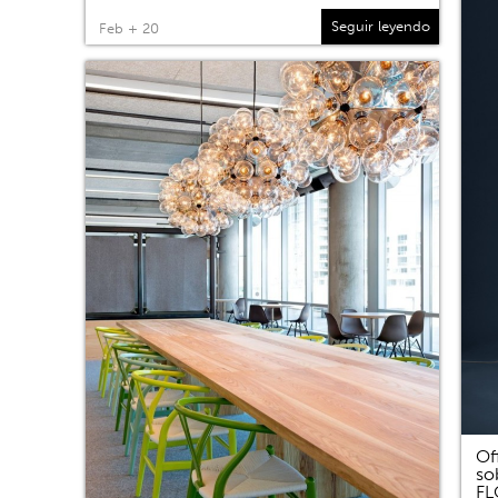
Seguir leyendo
Feb + 20
Of
so
F