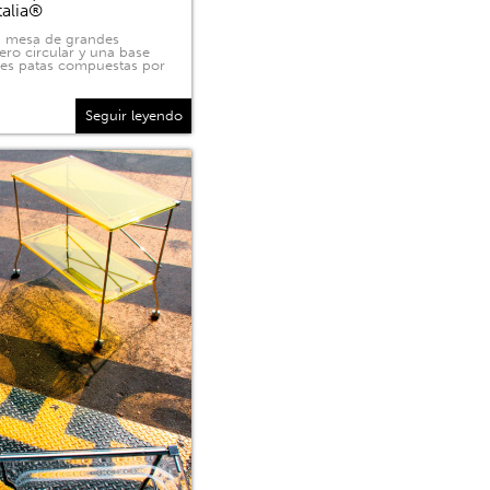
talia®
na mesa de grandes
ero circular y una base
tres patas compuestas por
Seguir leyendo