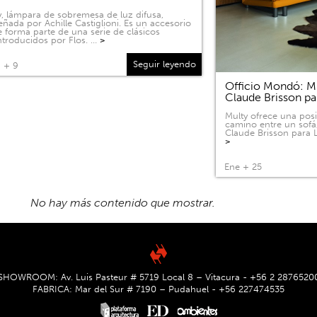
, lámpara de sobremesa de luz difusa,
eñada por Achille Castiglioni. Es un accesorio
 forma parte de una serie de clásicos
ntroducidos por Flos. …
>
Seguir leyendo
 + 9
Officio Mondó: Mu
Claude Brisson pa
Multy ofrece una pos
camino entre un sofá
Claude Brisson para L
>
Ene + 25
SHOWROOM: Av. Luis Pasteur # 5719 Local 8 – Vitacura - +56 2 2876520
FABRICA: Mar del Sur # 7190 – Pudahuel - +56 227474535