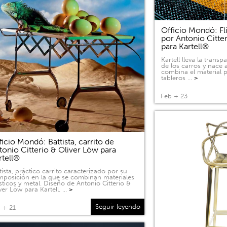
Officio Mondó: Fli
por Antonio Citte
para Kartell®
Kartell lleva la tran
de los carros y nace a
combina el material p
tableros …
>
Feb + 23
ficio Mondó: Battista, carrito de
tonio Citterio & Oliver Löw para
rtell®
tista, práctico carrito caracterizado por su
posición en la que se combinan materiales
sticos y metal. Diseño de Antonio Citterio &
ver Löw para Kartell. …
>
Seguir leyendo
 + 21