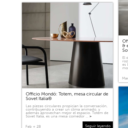
Of
& 
So
El 
roz
es 
mov
Mar
Officio Mondó: Totem, mesa circular de
Sovet Italia®
Las piezas circulares propician la conversación,
contribuyendo a crear un clima animado, y
además aprovechan mejor el espacio. Totem de
Sovet Italia, es una mesa comedor …
>
Seguir leyendo
Feb + 28