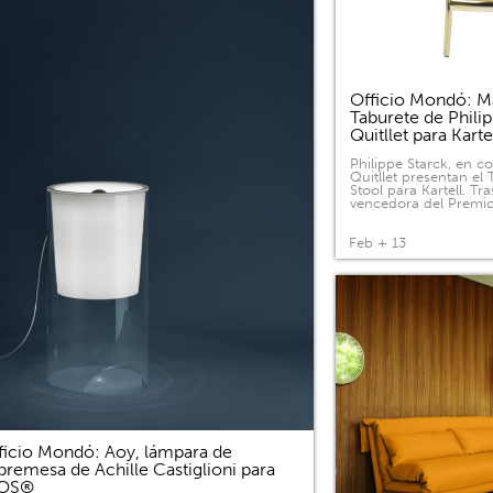
Officio Mondó: Ma
Taburete de Phili
Quitllet para Kart
Philippe Starck, en c
Quitllet presentan el
Stool para Kartell. Tras
vencedora del Premi
Feb + 13
ficio Mondó: Aoy, lámpara de
bremesa de Achille Castiglioni para
LOS®