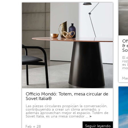
Of
& 
So
El 
roz
es 
mov
Mar
Officio Mondó: Totem, mesa circular de
Sovet Italia®
Las piezas circulares propician la conversación,
contribuyendo a crear un clima animado, y
además aprovechan mejor el espacio. Totem de
Sovet Italia, es una mesa comedor …
>
Seguir leyendo
Feb + 28