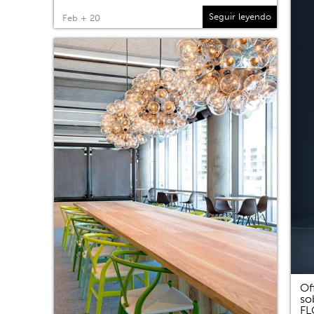
Seguir leyendo
Feb + 20
Of
so
F