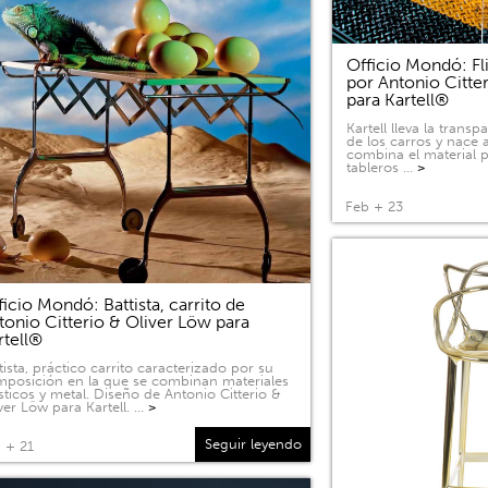
Officio Mondó: Fli
por Antonio Citte
para Kartell®
Kartell lleva la tran
de los carros y nace a
combina el material p
tableros …
>
Feb + 23
ficio Mondó: Battista, carrito de
tonio Citterio & Oliver Löw para
rtell®
tista, práctico carrito caracterizado por su
posición en la que se combinan materiales
sticos y metal. Diseño de Antonio Citterio &
ver Löw para Kartell. …
>
Seguir leyendo
 + 21