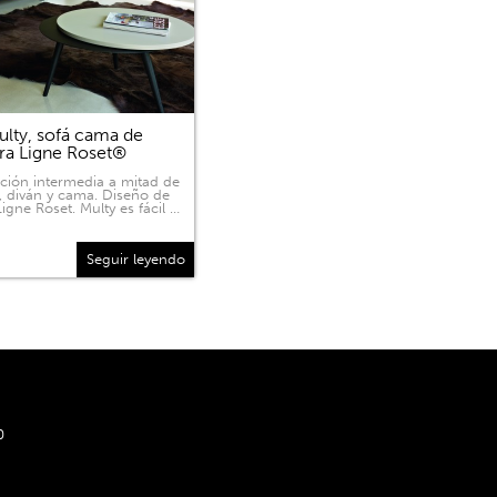
lty, sofá cama de
ra Ligne Roset®
ición intermedia a mitad de
, diván y cama. Diseño de
igne Roset. Multy es fácil …
Seguir leyendo
0