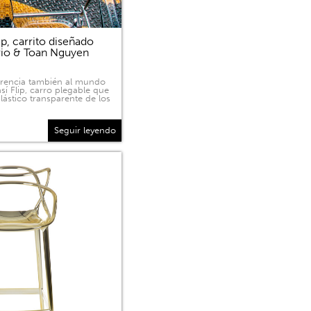
p, carrito diseñado
rio & Toan Nguyen
sparencia también al mundo
sí Flip, carro plegable que
lástico transparente de los
Seguir leyendo