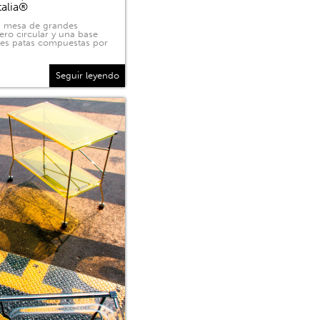
talia®
na mesa de grandes
ero circular y una base
tres patas compuestas por
Seguir leyendo