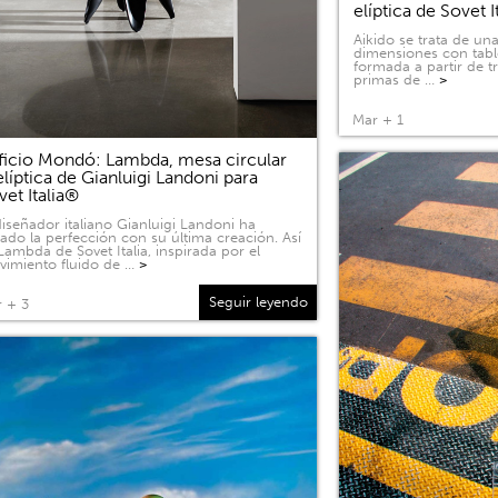
elíptica de Sovet I
Aikido se trata de u
dimensiones con tabl
formada a partir de 
primas de …
>
Mar + 1
ficio Mondó: Lambda, mesa circular
elíptica de Gianluigi Landoni para
vet Italia®
diseñador italiano Gianluigi Landoni ha
ado la perfección con su última creación. Así
Lambda de Sovet Italia, inspirada por el
imiento fluido de …
>
Seguir leyendo
 + 3