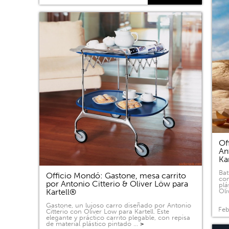
Of
An
Ka
Bat
Officio Mondó: Gastone, mesa carrito
com
por Antonio Citterio & Oliver Löw para
plá
Kartell®
Oli
Gastone, un lujoso carro diseñado por Antonio
Feb
Citterio con Oliver Low para Kartell. Este
elegante y práctico carrito plegable, con repisa
de material plástico pintado …
>