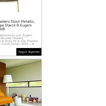
sters Stool Metallic,
ppe Starck & Eugeni
ell®
olaboración con Eugeni
 Taburete Masters
 el éxito de la silla Masters,
o Good Design 2010 …
>
Seguir leyendo