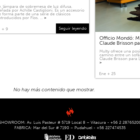
, lámpara de sobremesa de luz difusa,
eñada por Achille Castiglioni. Es un accesorio
 forma parte de una serie de clásicos
ntroducidos por Flos. …
>
Seguir leyendo
 + 9
Officio Mondó: Mu
Claude Brisson pa
Multy ofrece una pos
camino entre un sofá
Claude Brisson para L
>
Ene + 25
No hay más contenido que mostrar.
SHOWROOM: Av. Luis Pasteur # 5719 Local 8 – Vitacura - +56 2 2876520
FABRICA: Mar del Sur # 7190 – Pudahuel - +56 227474535