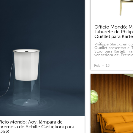
Officio Mondó: Ma
Taburete de Phili
Quitllet para Kart
Philippe Starck, en c
Quitllet presentan el
Stool para Kartell. Tras
vencedora del Premi
Feb + 13
ficio Mondó: Aoy, lámpara de
bremesa de Achille Castiglioni para
LOS®