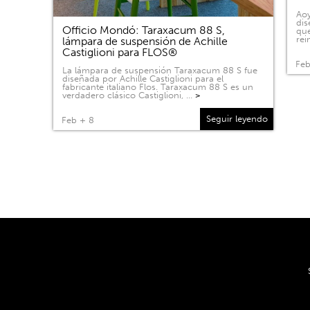
Aoy
dis
Officio Mondó: Taraxacum 88 S,
que
rei
lámpara de suspensión de Achille
Castiglioni para FLOS®
Feb
La lámpara de suspensión Taraxacum 88 S fue
diseñada por Achille Castiglioni para el
fabricante italiano Flos. Taraxacum 88 S es un
verdadero clásico Castiglioni, …
>
Seguir leyendo
Feb + 8